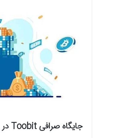
جایگاه صرافی Toobit در رتبه‌بندی سایت کوین مارکت کپ