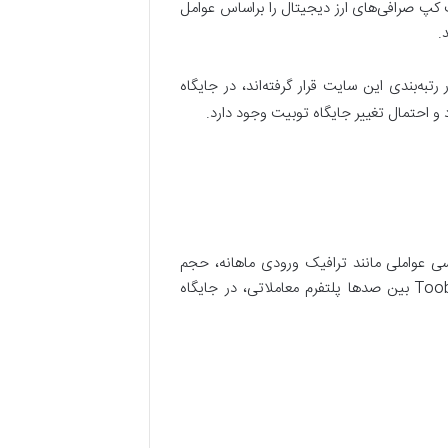
رکت کپ (Coinmarketcap) است. کارشناسان کوین مارکت کپ صرافی‌های ارز دیجیتال را براساس عوامل
 صرافی که در رتبه‌بندی این سایت قرار گرفته‌اند، در جایگاه
 و احتمال تغییر جایگاه توبیت وجود دارد.
جیتال، کوین گکو (Coingecko) است. این سایت نیز با بررسی عواملی مانند ترافیک ورودی ماهانه، حجم
معاملات و امنیت و …، به‌ هر صرافی امتیازی بین 0 تا 10 می‌دهد. در جدیدترین رتبه‌بندی سایت کوین گکو، صرافی Toobit بین صدها پلتفرم معاملاتی، در جایگاه