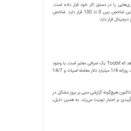
کو نوآوری‌هایی را در دستور کار خود قرار داده است.
Bitdegree شاخص مهمی به‌ نام Website Rating را معرفی کرده که میزان ترافیک ورودی صرافی‌ها را ارزیابی می‌کند. این شاخص بین 0 تا 100 قرار دارد. شاخص
مجموعه اطلاعاتی که از وضعیت جایگاه صرافی توبیت بین دیگر پلتفرم‌های معاملات ارز دیجیتال مشاهده کردید، نشان می‌دهد که Toobit یک صرافی معتبر است. با وجود
اینکه حدود دو سال از آغاز به‌ کار این صرافی سپری شده، رشد حجم معاملات آن قابل توجه است، به‌طوری‌که در تیرماه 1403، روزانه 1/4 میلیارد دلار معامله اسپات و 14/7
‌شوند. از طرف دیگر، تاکنون هیچ‌گونه گزارشی مبنی بر بروز مشکل در
هر تأییدی بر اعتبار توبیت می‌زند. به‌ همین دلیل،