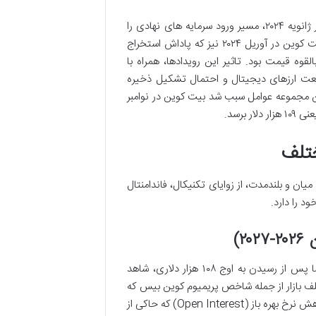
سال ۲۰۲۴ برای بیت کوین سالی پرهیجان بود. تایید ETF اسپات بیت کوین در ژانویه ۲۰۲۴، مسیر ورود سرمایه های نهادی را
هموار کرد و شور و هیجان بی سابقه ای در بازار به وجود آورد. هاوینگ چهارم بیت کوین در آوریل ۲۰۲۴ نیز که پاداش استخراج
ه قیمت بود. تاثیر این رویدادها، همراه با
نعت ارزهای دیجیتال و احتمال تشکیل ذخیره
ن مجموعه عوامل سبب شد بیت کوین در نوامبر
ختلف
میان و بلندمدت، از زوایای تکنیکال، فاندامنتال
د را دارد.
۲)
بیت کوین سال ۲۰۲۴ را با رشد چشمگیر بیش از ۱۲۰ درصدی به پایان رساند. اما پس از رسیدن به اوج ۱۰۸ هزار دلاری، شاهد
لار بودیم. شاخص های مختلف بازار از جمله شاخص پریمیوم کوین بیس که
فشار فروش را نشان می دهد (با رسیدن به پایین ترین سطح ۱۲ ماهه خود)، و کاهش نرخ بهره باز (Open Interest) که حاکی از