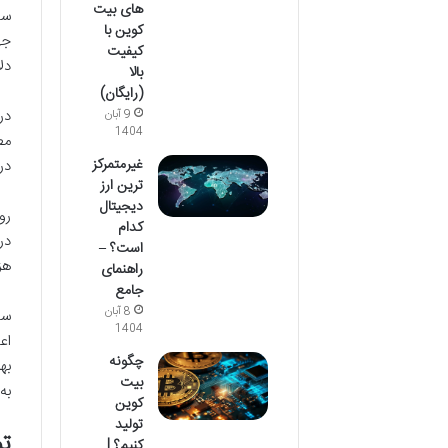
های بیت
کوین با
کیفیت
دل
بالا
(رایگان)
9 آبان
1404
غیرمتمرکز
در ا
ترین ارز
دیجیتال
کدام
است؟ –
هزا
راهنمای
جامع
8 آبان
1404
چگونه
بیت
به
کوین
تولید
تمرک
کنیم؟ |