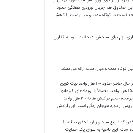
 قابل معامله در بورس (ETF) بیت کوین، راه را برای ورود سرمایه گذاران نهادی و
خرد به بازار بیت کوین هموار کرده اند. با وجود خروجی های موقتی سرمایه از این صندوق ها، جریان ورودی هفتگی حدود ۱
توجه قیمت در کوتاه مدت و میان مدت را کاهش
اری مهم برای سنجش هیجانات سرمایه گذاران
میانگین هفتگی حجم تراکنش ها که در حال حاضر حدود ۱۰۰ هزار واحد بیت کوین
است، نشان دهنده فعالیت شبکه است. افزایش ناگهانی این حجم به بالای ۱۵۰ هزار واحد، معمولاً با رویدادهای غیرعادی
بازار مانند سقوط لونا یا بحران های بانکی همراه بوده است. پس از انتخاب ترامپ، حجم تراکنش ها به ۲۰۰ هزار واحد
آرامش نسبی پس از دوره هیجان زدگی است. این آرامش
 که توزیع سود و زیان تحقق نیافته را
ده ۹۲ تا ۱۰۰ هزار دلار را آشکار کرده است. این ناحیه به عنوان یک حمایت