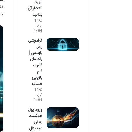
مورد
تک
انتشار آن
خر
بدانید
10
آبان
1404
فراموشی
رمز
بایننس |
راهنمای
گام به
گام
بازیابی
حساب
10
آبان
1404
ورود پول
هوشمند
به ارز
دیجیتال