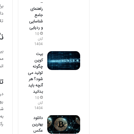
–
بر
راهنمای
دا
جامع
تا
شناسایی
و ردیابی
ن
10
آبان
1404
بیت
مس
کوین
ان
چگونه
تولید می
شود؟ هر
تا
آنچه باید
بدانید
10
آبان
1404
دانلود
رکور
بهترین
عکس