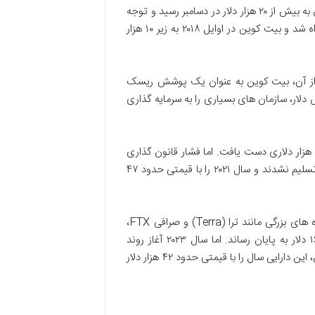
سال ۲۰۱۷ نقطه عطفی در تاریخ بیت کوین بود؛ قیمت از حدود ۹۷۵ دلار در مارس به بیش از ۲۰ هزار دلار در دسامبر رسید و توجه
جهانی را به خود جلب کرد. این صعود خیره کننده با اصلاحی اجتناب ناپذیر همراه شد و بیت کوین در اوایل ۲۰۱۸ به زیر ۱۰ هزار
۱ و بحران های اقتصادی ناشی از آن، بیت کوین به عنوان یک پوشش ریسک
ز تورم و کاهش ارزش دلار، سازمان های بسیاری را به سرمایه گذاری
روند صعودی در اوایل ۲۰۲۱ نیز ادامه یافت و بیت کوین در آوریل ۲۰۲۱ به اوج ۶۴ هزار دلاری دست یافت. اما فشار قانون گذاری
در چین و اصلاح بازار، قیمت را تا زیر ۳۰ هزار دلار کاهش داد. سرمایه گذاران اما تسلیم نشدند و سال ۲۰۲۱ را با قیمتی حدود ۴۷
سال ۲۰۲۲ برای بیت کوین و سایر ارزهای دیجیتال سالی دشوار بود. سقوط پروژه های بزرگی مانند ترا (Terra) و صرافی FTX،
اعتماد بازار را خدشه دار کرد و بیت کوین دسامبر ۲۰۲۲ را با قیمتی حدود ۱۶,۵۰۰ دلار به پایان رساند. اما سال ۲۰۲۳ آغاز روند
بهبودی بود و با مطرح شدن صندوق های قابل معامله در بورس (ETF) بیت کوین، این دارایی سال را با قیمتی حدود ۴۲ هزار دلار