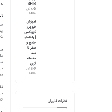
SHIB
ها
5 آبان
1404
تح
آموزش
فیوچرز
پس
کوینکس
۲۰۲۵ همچنان در چرخه گاوی بیت کوین قرار 
| راهنمای
جامع و
صفر تا
سی
صد
دا
معامله
گری
بی
5 آبان
1404
مم
تا
بی
کش
نظرات کاربران