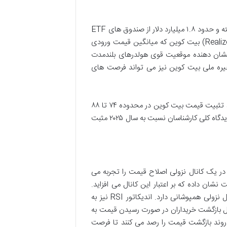
علاوه بر این، علاقه سازمان ها به خرید بیت کوین نیز در ماه های اخیر کاهش یافته و حدود ۱.۸ میلیارد دلار از صندوق های ETF
بیت کوین خارج شده است. با این حال، شاخص قیمت تحقق یافته (Realized Price) بیت کوین که میانگین قیمت ورودی
چنان در محدوده ۲۴,۲۹۸ دلار قرار دارد که نشان دهنده موقعیت قوی هولدرهای بلندمدت
یره ملی بیت کوین نیز می تواند فرصت های
به طور کلی، تحلیل گران پیش بینی می کنند که در سه ماهه اول سال ۲۰۲۵، شاهد تثبیت قیمت بیت کوین در محدوده ۷۴ تا ۸۸
هزار دلار باشیم. انتظار می رود نوسانات کوتاه مدت بیشتری در بازار رخ دهد، اما دیدگاه کلی کارشناسان نسبت به سال ۲۰۲۵ مثبت
ر یک کانال نزولی اصلاح قیمت را تجربه می
شان داده که بر اعتبار این کانال می افزاید.
محدوده ی ۷۰ تا ۷۵ هزار دلار به عنوان یک منطقه ی حمایتی قوی، با کف کانال نزولی همپوشانی دارد. اندیکاتور RSI نیز به
انه ای از احتمال بازگشت خریداران در صورت رسیدن قیمت به
 روند بازگشت قیمت را رصد می کنند تا فرصت