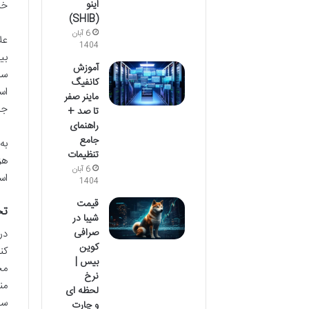
اینو
خر
(SHIB)
6 آبان
1404
آموزش
کانفیگ
اس
ماینر صفر
جد
تا صد +
راهنمای
جامع
تنظیمات
6 آبان
اس
1404
قیمت
تح
شیبا در
صرافی
در
کوین
کن
بیس |
نرخ
لحظه ای
سط
و چارت