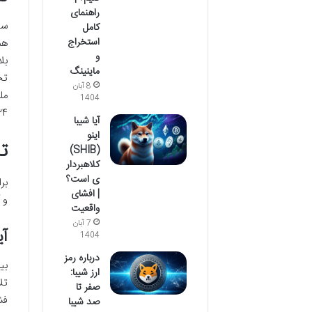
راهنمای
کامل
استخراج
و
بل
ماینینگ
تح
8 آبان
مل
1404
۲۰۲۴ به سقف تاریخی ۱۰۸ هزار دلار و در او
آیا شیبا
اینو
ت
(SHIB)
کلاهبردار
ی است؟
بر
| افشای
و 
واقعیت
7 آبان
آی
1404
درباره رمز
ارز شیبا:
صفر تا
صد شیبا