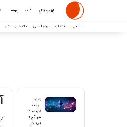
ارز دیجیتال
کتاب
پوست
آ
ماه نیوز
اقتصادی
بین المللی
سلامت و دانش
آ
زمان
عرضه
اتریوم ۲:
هر آنچه
آی
باید در
سف