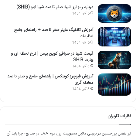
درباره رمز ارز شیبا: صفر تا صد شیبا اینو (SHIB)
6 آبان 1404
آموزش کانفیگ ماینر صفر تا صد + راهنمای جامع
تنظیمات
6 آبان 1404
قیمت شیبا در صرافی کوین بیس | نرخ لحظه ای و
چارت SHIB
5 آبان 1404
آموزش فیوچرز کوینکس | راهنمای جامع و صفر تا صد
معامله گری
5 آبان 1404
نظرات کاربران
ابوالفضل پورحسین
در
بررسی دلایل محبوبیت رول فوم EVA در صنایع؛ چرا باید آن