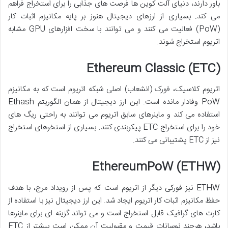
باور دارند، دنیای آلت کوین ها فرصت های جذابی را برای استخراج فراهم
می کند. بسیاری از ارزهای دیجیتال هنوز بر پایه مکانیزم اثبات کار
(PoW) فعالیت می کنند و می توانند با سخت افزارهای GPU مشابه
اتریوم استخراج شوند.
Ethereum Classic (ETC)
اتریوم کلاسیک، فورک (انشعاب) اصلی شبکه اتریوم است که به مکانیزم
PoW وفادار مانده است. این ارز دیجیتال از همان الگوریتم Ethash
استفاده می کند و ماینرهای سابق اتریوم می توانند به راحتی ریگ های
خود را برای استخراج ETC پیکربندی کنند. بسیاری از استخرهای استخراج
نیز از ETC پشتیبانی می کنند.
EthereumPoW (ETHW)
ETHW نیز فورکی دیگر از اتریوم است که پس از رویداد مرج، با هدف
حفظ مکانیزم اثبات کار اتریوم ایجاد شد. این ارز دیجیتال نیز با استفاده از
کارت های گرافیک قابل استخراج است و می تواند گزینه ای برای ماینرها
باشد، هرچند نوسانات قیمت و مقبولیت آن ممکن است بیشتر از ETC