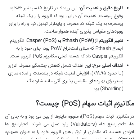
تاریخ دقیق و اهمیت آن:
این رویداد در تاریخ ۱۵ سپتامبر ۲۰۲۲ به
وقوع پیوست. اهمیت آن در این بود که اتریوم را از یک شبکه
پرمصرف به یک شبکه کم مصرف و پایدارتر تبدیل کرد و راه را برای
بهبودهای مقیاس پذیری آینده هموار ساخت.
تغییر الگوریتم از Ethash (PoW) به Casper (PoS):
الگوریتم
اجماع Ethash که مبنای استخراج PoW بود، جای خود را به
الگوریتم Casper داد که هسته اصلی مکانیزم PoS اتریوم است.
اهداف اصلی مرج:
این اهداف شامل کاهش چشمگیر مصرف انرژی
(تا حدود ۹۹.۹۵٪)، افزایش امنیت شبکه در بلندمدت و آماده سازی
بستر برای بهبودهای مقیاس پذیری آتی مانند شاردینگ
(Sharding) بود.
مکانیزم اثبات سهام (PoS) چیست؟
در مکانیزم اثبات سهام (PoS)، مفهوم ماینرها از بین می رود و به جای آن
ها، «اعتبارسنج ها» (Validators) وارد عمل می شوند. اعتبارسنج ها
افرادی هستند که مقداری از توکن های اتریوم خود را به عنوان «سهام»