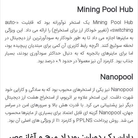
Mining Pool Hub
Mining Pool Hub یک استخر نوآورانه بود که قابلیت «auto-
switching» (تغییر خودکار ارز برای استخراج) را ارائه می داد. این ویژگی
به ماینرها اجازه می داد تا به طور خودکار به سودآورترین ارز دیجیتال در
لحظه سوئیچ کنند. اگرچه رابط کاربری آن کمی برای مبتدیان پیچیده بود،
اما برای ماینرهای باتجربه که به دنبال حداکثر سودآوری بودند، بسیار
جذاب بود. کارمزد آن نیز معمولاً در حدود ۰.۹ درصد بود.
Nanopool
Nanopool نیز یکی از استخرهای محبوب بود که به سادگی و کارایی خود
شهرت داشت. این استخر علاوه بر اتریوم، از استخراج هشت ارز دیجیتال
دیگر نیز پشتیبانی می کرد. با قدرت هش بالا و سرورهای امن در سراسر
جهان، Nanopool گزینه ای قابل اعتماد برای بسیاری از ماینرها محسوب
می شد. روش پرداخت PPLNS و کارمزد ۱٪ از ویژگی های اصلی آن بود.
پایان یک دوران: رویداد مرج و آغاز عصر