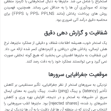
استخراج را شامل می شد. ماینرها به دنبال استخرهایی با کارمزد منطقی
بودند که سودآوری آن ها را به حداقل نمی رساند. همچنین، فهمیدن
روش های پرداخت پاداش (مانند PPS، PPLNS یا FPPS) برای
محاسبه دقیق درآمد آتی ضروری بود.
شفافیت و گزارش دهی دقیق
یک استخر خوب، همیشه اطلاعات شفاف و دقیقی از عملکرد ماینرها، نرخ
هش ارسالی، پاداش های دریافتی و کارمزدهای کسر شده ارائه می داد.
این شفافیت به ماینرها اطمینان می بخشید که هیچ گونه تخلفی صورت
نمی گیرد و می توانستند عملکرد خود را به دقت رصد کنند.
موقعیت جغرافیایی سرورها
نزدیکی به سرورهای استخر از نظر جغرافیایی، تأثیر مستقیمی بر کاهش
تأخیر (latency) و پینگ (ping) داشت. پینگ پایین به معنای ارسال
سریع تر «شیرها» به استخر و در نتیجه، افزایش بهره وری و کاهش
«شیرهای رد شده» (rejected shares) بود. ماینرها اغلب سرورهایی را
انتخاب می کردند که در منطقه آن ها قرار داشت یا به آن ها نزدیک تر بود.