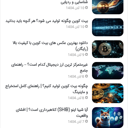
شناسایی و ردیابی
10 آبان 1404
بیت کوین چگونه تولید می شود؟ هر آنچه باید بدانید
10 آبان 1404
دانلود بهترین عکس های بیت کوین با کیفیت بالا
(رایگان)
9 آبان 1404
غیرمتمرکز ترین ارز دیجیتال کدام است؟ – راهنمای
جامع
8 آبان 1404
چگونه بیت کوین تولید کنیم؟ | راهنمای کامل استخراج
و ماینینگ
8 آبان 1404
آیا شیبا اینو (SHIB) کلاهبرداری است؟ | افشای
واقعیت
7 آبان 1404