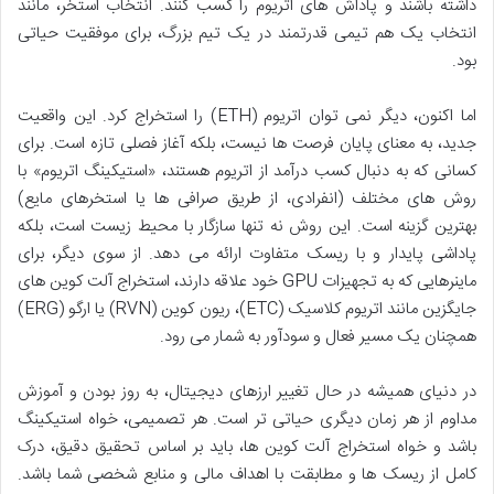
داشته باشند و پاداش های اتریوم را کسب کنند. انتخاب استخر، مانند
انتخاب یک هم تیمی قدرتمند در یک تیم بزرگ، برای موفقیت حیاتی
بود.
اما اکنون، دیگر نمی توان اتریوم (ETH) را استخراج کرد. این واقعیت
جدید، به معنای پایان فرصت ها نیست، بلکه آغاز فصلی تازه است. برای
کسانی که به دنبال کسب درآمد از اتریوم هستند، «استیکینگ اتریوم» با
روش های مختلف (انفرادی، از طریق صرافی ها یا استخرهای مایع)
بهترین گزینه است. این روش نه تنها سازگار با محیط زیست است، بلکه
پاداشی پایدار و با ریسک متفاوت ارائه می دهد. از سوی دیگر، برای
ماینرهایی که به تجهیزات GPU خود علاقه دارند، استخراج آلت کوین های
جایگزین مانند اتریوم کلاسیک (ETC)، ریون کوین (RVN) یا ارگو (ERG)
همچنان یک مسیر فعال و سودآور به شمار می رود.
در دنیای همیشه در حال تغییر ارزهای دیجیتال، به روز بودن و آموزش
مداوم از هر زمان دیگری حیاتی تر است. هر تصمیمی، خواه استیکینگ
باشد و خواه استخراج آلت کوین ها، باید بر اساس تحقیق دقیق، درک
کامل از ریسک ها و مطابقت با اهداف مالی و منابع شخصی شما باشد.