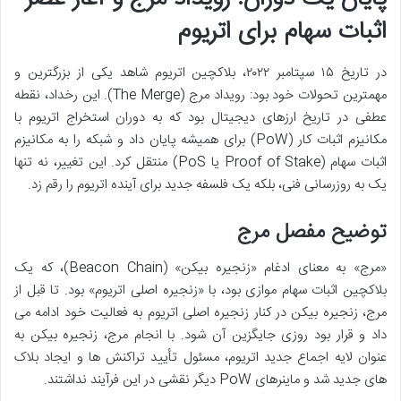
اثبات سهام برای اتریوم
در تاریخ ۱۵ سپتامبر ۲۰۲۲، بلاکچین اتریوم شاهد یکی از بزرگترین و
مهمترین تحولات خود بود: رویداد مرج (The Merge). این رخداد، نقطه
عطفی در تاریخ ارزهای دیجیتال بود که به دوران استخراج اتریوم با
مکانیزم اثبات کار (PoW) برای همیشه پایان داد و شبکه را به مکانیزم
اثبات سهام (Proof of Stake یا PoS) منتقل کرد. این تغییر، نه تنها
یک به روزرسانی فنی، بلکه یک فلسفه جدید برای آینده اتریوم را رقم زد.
توضیح مفصل مرج
«مرج» به معنای ادغام «زنجیره بیکن» (Beacon Chain)، که یک
بلاکچین اثبات سهام موازی بود، با «زنجیره اصلی اتریوم» بود. تا قبل از
مرج، زنجیره بیکن در کنار زنجیره اصلی اتریوم به فعالیت خود ادامه می
داد و قرار بود روزی جایگزین آن شود. با انجام مرج، زنجیره بیکن به
عنوان لایه اجماع جدید اتریوم، مسئول تأیید تراکنش ها و ایجاد بلاک
های جدید شد و ماینرهای PoW دیگر نقشی در این فرآیند نداشتند.