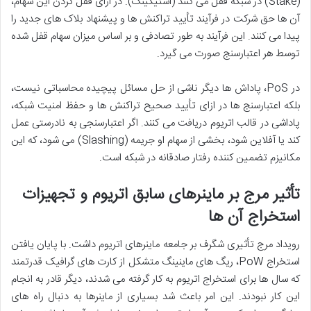
(Stake) در شبکه قفل می کنند (استیکینگ). در ازای قفل کردن این سهام،
آن ها حق شرکت در فرآیند تأیید تراکنش ها و پیشنهاد بلاک های جدید را
پیدا می کنند. این فرآیند به طور تصادفی و بر اساس میزان سهام قفل شده
توسط هر اعتبارسنج صورت می گیرد.
در PoS، پاداش ها دیگر ناشی از حل مسائل پیچیده محاسباتی نیست،
بلکه اعتبارسنج ها در ازای تأیید صحیح تراکنش ها و حفظ امنیت شبکه،
پاداشی در قالب اتریوم دریافت می کنند. اگر اعتبارسنجی به نادرستی عمل
کند یا آفلاین شود، بخشی از سهام او جریمه (Slashing) می شود، که این
مکانیزم تضمین کننده رفتار صادقانه در شبکه است.
تأثیر مرج بر ماینرهای سابق اتریوم و تجهیزات
استخراج آن ها
رویداد مرج تأثیری شگرف بر جامعه ماینرهای اتریوم داشت. با پایان یافتن
استخراج PoW، ریگ های ماینینگ متشکل از کارت های گرافیک قدرتمند
که سال ها برای استخراج اتریوم به کار گرفته می شدند، دیگر قادر به انجام
این کار نبودند. این امر باعث شد بسیاری از ماینرها به دنبال راه های