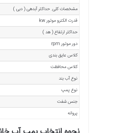
مشخصات کلی. حداکثر آبدهی ( دبی )
قدرت الکترو موتور kw
حداکثر ارتفاع ( هد )
دور موتور rpm
کلاس عایق بندی
کلاس محافظت
نوع آب بند
نوع پمپ
جنس شفت
پروانه
نحوه انتخاب پمپ آب خان