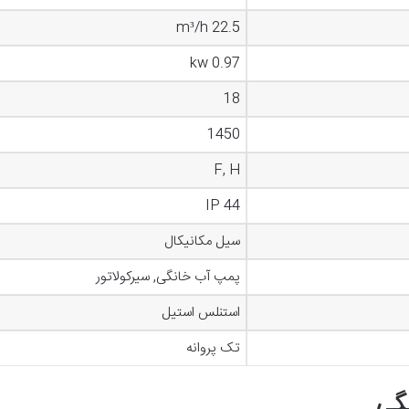
22.5 m³/h
0.97 kw
18
1450
F, H
IP 44
سیل مکانیکال
پمپ آب خانگی, سیرکولاتور
استنلس استیل
تک پروانه
گی