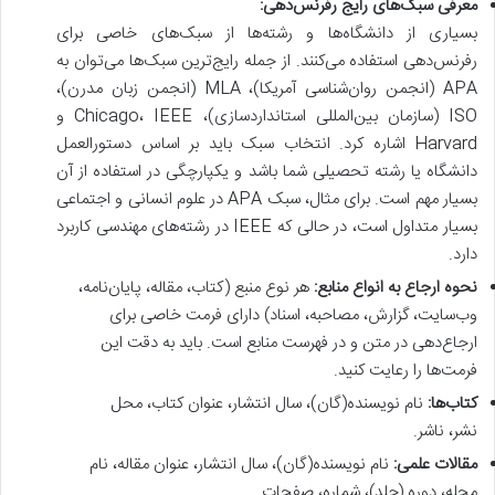
معرفی سبک‌های رایج رفرنس‌دهی:
بسیاری از دانشگاه‌ها و رشته‌ها از سبک‌های خاصی برای
رفرنس‌دهی استفاده می‌کنند. از جمله رایج‌ترین سبک‌ها می‌توان به
APA (انجمن روان‌شناسی آمریکا)، MLA (انجمن زبان مدرن)،
ISO (سازمان بین‌المللی استانداردسازی)، Chicago، IEEE و
Harvard اشاره کرد. انتخاب سبک باید بر اساس دستورالعمل
دانشگاه یا رشته تحصیلی شما باشد و یکپارچگی در استفاده از آن
بسیار مهم است. برای مثال، سبک APA در علوم انسانی و اجتماعی
بسیار متداول است، در حالی که IEEE در رشته‌های مهندسی کاربرد
دارد.
نحوه ارجاع به انواع منابع:
هر نوع منبع (کتاب، مقاله، پایان‌نامه،
وب‌سایت، گزارش، مصاحبه، اسناد) دارای فرمت خاصی برای
ارجاع‌دهی در متن و در فهرست منابع است. باید به دقت این
فرمت‌ها را رعایت کنید.
کتاب‌ها:
نام نویسنده(گان)، سال انتشار، عنوان کتاب، محل
نشر، ناشر.
مقالات علمی:
نام نویسنده(گان)، سال انتشار، عنوان مقاله، نام
مجله، دوره (جلد)، شماره، صفحات.