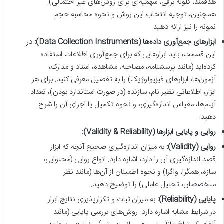
هدفمند، گلوله برفی، سهمیه‌ای برای روش‌های غیر احتمالی).
همچنین، توجیه انتخاب این روش و نحوه محاسبه حجم
نمونه را نیز ارائه دهید.
ابزارهای جمع‌آوری داده‌ها (Data Collection Instruments):
در
این قسمت، باید ابزارهایی که برای جمع‌آوری اطلاعات استفاده
کرده‌اید (مانند پرسشنامه، مصاحبه، مشاهده، اسناد و مدارک،
آزمون‌ها، ابزارهای فیزیولوژیک) را به تفصیل معرفی کنید. برای هر
ابزار، اطلاعاتی نظیر نام، سازنده (در صورت استاندارد بودن)، تعداد
آیتم‌ها، مقیاس اندازه‌گیری، و نحوه تکمیل یا اجرای آن را شرح
دهید.
روایی و پایایی ابزارها (Validity & Reliability):
روایی (Validity):
به میزان اندازه‌گیری صحیح آنچه که ابزار
قصد اندازه‌گیری آن را دارد، اشاره دارد. انواع روایی (محتوایی،
سازه، همگرا، واگرا) و نحوه اطمینان از آن‌ها (مانند نظر
متخصصان، تحلیل عاملی) را توضیح دهید.
پایایی (Reliability):
به میزان ثبات و تکرارپذیری نتایج ابزار
در شرایط مشابه اشاره دارد. روش‌های بررسی پایایی (مانند