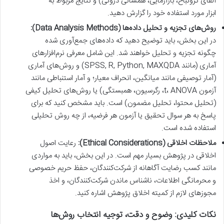
آلفای کرونباخ، بازآزمایی، همسانی درونی) و نتایج مربوط به
ابزار مورد استفاده خود را گزارش دهید.
روش‌های تجزیه و تحلیل داده‌ها (Data Analysis Methods):
در این بخش، باید توضیح دهید که داده‌های جمع‌آوری شده
چگونه تجزیه و تحلیل خواهند شد. این شامل معرفی نرم‌افزارهای
آماری (مانند SPSS, R, Python, MAXQDA) و روش‌های آماری
(آمار توصیفی مانند میانگین، انحراف معیار؛ و آمار استنباطی مانند
آزمون t، ANOVA، رگرسیون، همبستگی) یا روش‌های تحلیل کیفی
(تحلیل محتوا، تحلیل مضمون) است. باید مشخص کنید که برای
پاسخ به هر سوال تحقیق یا آزمون هر فرضیه، از چه روش تحلیلی
استفاده شده است.
ملاحظات اخلاقی (Ethical Considerations):
رعایت اصول
اخلاقی در پژوهش بسیار مهم است. در این بخش، باید به مواردی
مانند کسب رضایت آگاهانه از شرکت‌کنندگان، حفظ حریم خصوصی
و محرمانگی اطلاعات، ناشناس ماندن شرکت‌کنندگان، و اخذ
مجوزهای لازم از کمیته اخلاق پژوهش اشاره کنید.
نکات کلیدی: وضوح و دقت، توجیه انتخاب روش‌ها