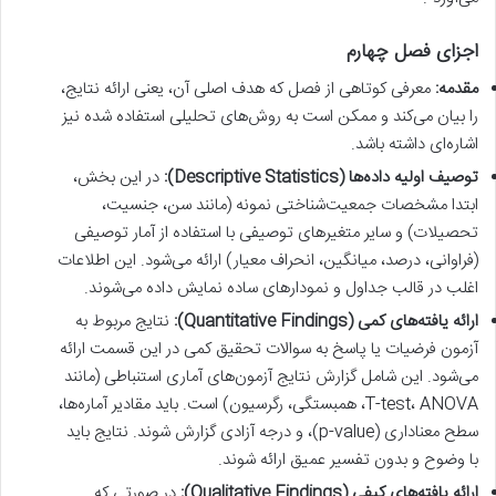
اجزای فصل چهارم
مقدمه:
معرفی کوتاهی از فصل که هدف اصلی آن، یعنی ارائه نتایج،
را بیان می‌کند و ممکن است به روش‌های تحلیلی استفاده شده نیز
اشاره‌ای داشته باشد.
توصیف اولیه داده‌ها (Descriptive Statistics):
در این بخش،
ابتدا مشخصات جمعیت‌شناختی نمونه (مانند سن، جنسیت،
تحصیلات) و سایر متغیرهای توصیفی با استفاده از آمار توصیفی
(فراوانی، درصد، میانگین، انحراف معیار) ارائه می‌شود. این اطلاعات
اغلب در قالب جداول و نمودارهای ساده نمایش داده می‌شوند.
ارائه یافته‌های کمی (Quantitative Findings):
نتایج مربوط به
آزمون فرضیات یا پاسخ به سوالات تحقیق کمی در این قسمت ارائه
می‌شود. این شامل گزارش نتایج آزمون‌های آماری استنباطی (مانند
T-test، ANOVA، همبستگی، رگرسیون) است. باید مقادیر آماره‌ها،
سطح معناداری (p-value)، و درجه آزادی گزارش شوند. نتایج باید
با وضوح و بدون تفسیر عمیق ارائه شوند.
ارائه یافته‌های کیفی (Qualitative Findings):
در صورتی که