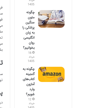
خرداد
1405
فر
چگونه
سو
متون
قو
سنگین
می
پزشکی را
مق
به زبان
تح
انگلیسی
روان
مر
بخوانیم؟
بش
18
خرداد
ت
1405
چگونه به
سو
گنجینه
کتاب‌های
تو
آمازون
وارد
پرو
شویم؟
12
در
خرداد
1405