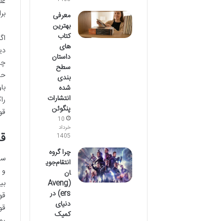
بر
معرفی
بهترین
کتاب
اگ
های
دی
داستان
چا
سطح
حت
بندی
با
شده
انتشارات
را
پنگوئن
قو
10
خرداد
قدر
1405
چرا گروه
سو
انتقام‌جوی
و 
ان
بی
(Aveng
ers) در
قو
دنیای
قو
کمیک
رو