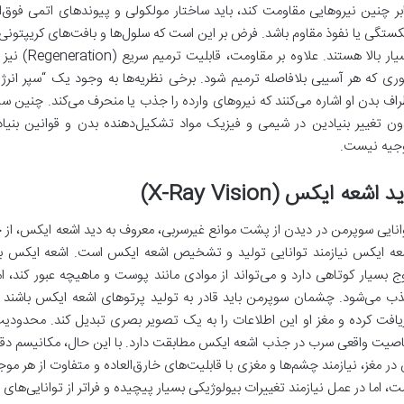
ابر چنین نیروهایی مقاومت کند، باید ساختار مولکولی و پیوندهای اتمی فوق‌ال
ستگی یا نفوذ مقاوم باشد. فرض بر این است که سلول‌ها و بافت‌های کریپتونی ا
بسیار بالا ه
ری که هر آسیبی بلافاصله ترمیم شود. برخی نظریه‌ها به وجود یک “سپر انرژی
راف بدن او اشاره می‌کنند که نیروهای وارده را جذب یا منحرف می‌کند. چنین س
ون تغییر بنیادین در شیمی و فیزیک مواد تشکیل‌دهنده بدن و قوانین بنی
جیه نیست.
د اشعه ایکس (X-Ray Vision)
انایی سوپرمن در دیدن از پشت موانع غیرسربی، معروف به دید اشعه ایکس، از 
عه ایکس نیازمند توانایی تولید و تشخیص اشعه ایکس است. اشعه ایکس 
ج بسیار کوتاهی دارد و می‌تواند از موادی مانند پوست و ماهیچه عبور کند، ام
ب می‌شود. چشمان سوپرمن باید قادر به تولید پرتوهای اشعه ایکس باشند و 
یافت کرده و مغز او این اطلاعات را به یک تصویر بصری تبدیل کند. محدودیت 
صیت واقعی سرب در جذب اشعه ایکس مطابقت دارد. با این حال، مکانیسم دق
 در مغز، نیازمند چشم‌ها و مغزی با قابلیت‌های خارق‌العاده و متفاوت از هر م
ت، اما در عمل نیازمند تغییرات بیولوژیکی بسیار پیچیده و فراتر از توانایی‌ها