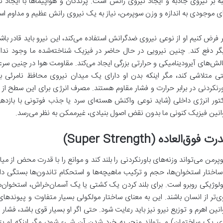
ای موجودی به اندازه و وزن سوپرمن، نیاز به یک نیروی رانش عظیم و مداوم اس
ر فرض کنیم او از نوعی نیروی ضدگرانش استفاده می‌کند، این نیرو باید قادر با
گر دفع کند. چنین نیرویی در حال حاضر در فیزیک شناخته‌شده ما وجود ندا
لش‌های آیرودینامیکی و حرارتی بزرگی ایجاد می‌کند. مقاومت هوا در چنین سرعت
ی متلاشی کند، مگر اینکه بدن او دارای یک میدان نیروی محافظ نامرئی با
ورنکردنی در برابر حرارت و فشار مقاوم هستند. مصرف انرژی برای این سطح از پروا
کتور انرژی داخلی (شاید نوعی واکنش هسته‌ای سرد یا جذب فوتونی با بازدهی
انین فیزیک کنونی ما بدون نقض اصول بنیادی، غیرممکن به نظر می‌رسد.
ت فوق‌العاده (Super Strength)
پرمن می‌تواند وزنه‌های باورنکردنی را بلند کند و موانع را با قدرت محض از میا
ساختار استخوان‌ها، حجم و ترکیب ماهیچه‌ها و استحکام تاندون‌ها بستگی دا
ولوژیکی روبرو است. برای بلند کردن یک کشتی یا یک آسمان‌خراش، استخوان‌ها 
ی‌تر از انسان باشند. این به معنای ساختار مولکولی بسیار متفاوت و پیوندهای
انین اهرم و توزیع نیرو نیز باید رعایت شود. حتی اگر او بسیار قوی باشد، فشار
ی یک ساختمان) می‌تواند منجر به خرد شدن آن شیء شود، مگر اینکه او بت