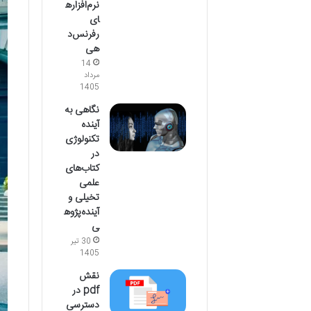
نرم‌افزاره
ای
رفرنس‌د
هی
14
مرداد
1405
نگاهی به
آینده
تکنولوژی
در
کتاب‌های
علمی
تخیلی و
آینده‌پژوه
ی
30 تیر
1405
نقش
pdf در
دسترسی