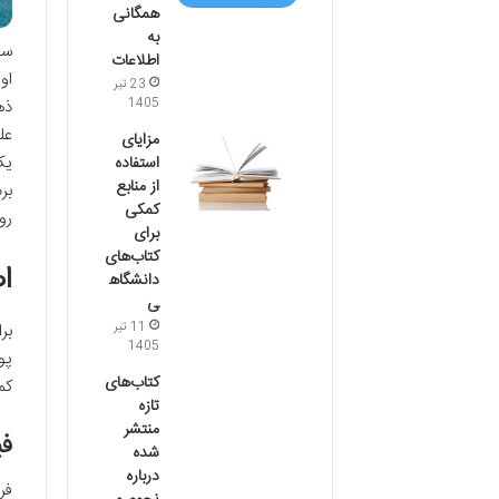
همگانی
به
سو
اطلاعات
او
23 تیر
1405
ذه
عل
مزایای
یک
استفاده
از منابع
بر
کمکی
رو
برای
کتاب‌های
ا
دانشگاه
ی
بر
11 تیر
1405
پو
کتاب‌های
کم
تازه
منتشر
فی
شده
درباره
فر