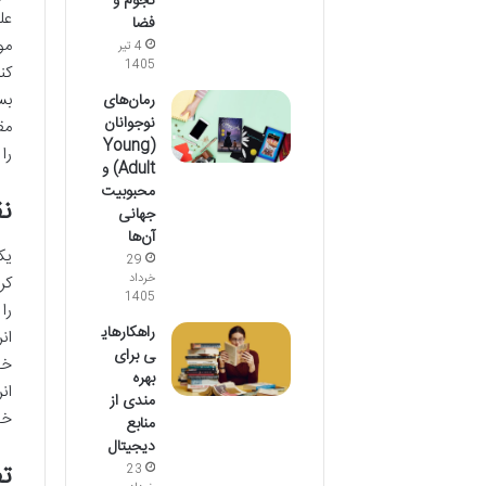
نجوم و
عل
فضا
مو
4 تیر
1405
کن
بس
رمان‌های
نوجوانان
مق
(Young
را
Adult) و
محبوبیت
نق
جهانی
آن‌ها
یک
29
خرداد
کر
1405
را
راهکارهای
ان
ی برای
خو
بهره
ان
مندی از
خو
منابع
دیجیتال
تف
23