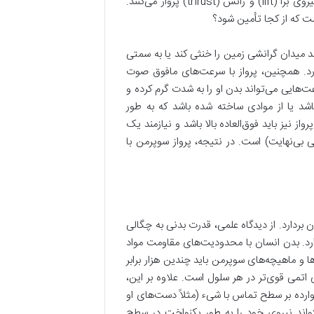
غلبه بر نیروی جاذبه و ایجاد نیروی رانش است. پرندگان و هواپیماها با ایجاد نیروی برا (lift) و رانش (thrust) پرواز می‌کنند.
ت که از کجا تأمین شود؟
شد میدان گرانشی زمین را خنثی کند یا به سمتی
رد. همچنین، پرواز با سرعت‌های مافوق صوت
‌هایی می‌تواند بدن او را به شدت گرم کرده و
شد یا از موادی ساخته شده باشد که به طور
ز نیز باید فوق‌العاده بالا باشد و نیازمند یک
 بی‌نهایت) است. در نتیجه، پرواز سوپرمن با
ن بردارد. از دیدگاه علمی، قدرت بدنی به چگالی
رد. بدن انسان با محدودیت‌های مقاومت مواد
و ماهیچه‌های سوپرمن باید چندین هزار برابر
 اتمی قوی‌تر در هر سلول است. علاوه بر این،
 وارده بر سطح تماس با شیء (مثلاً دست‌های او
واند نیروی خود را به طور یکنواخت در سطح