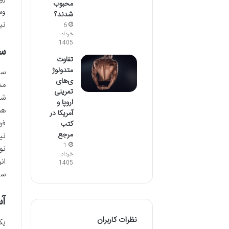
محبوب
وس
شدند؟
نی
6
خرداد
1405
سر
تفاوت
متدولوژ
سو
ی‌های
مش
تمرینی
شد
اروپا و
هم
آمریکا در
فو
کتب
مرجع
نی
1
نو
خرداد
ان
1405
سو
آسی
نظرات کاربران
یک