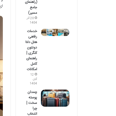
(راهنمای
ای
جامع
مسیر)
20 آذر
1404
خدمات
رفاهی
هتل دلتا
دونتون
کلگری |
راهنمای
کامل
امکانات
12
آبان
1404
چمدان
پوسته
سخت |
چرا
انتخاب