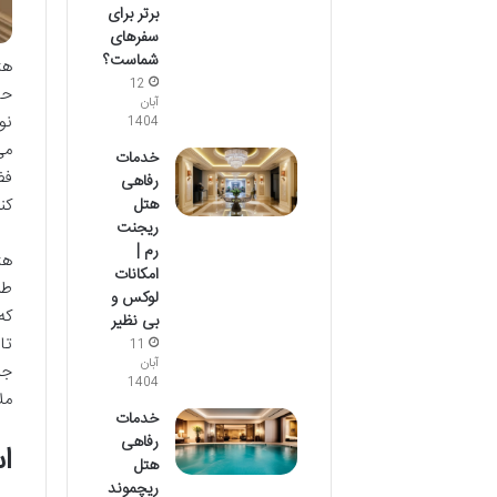
برتر برای
سفرهای
شماست؟
هت
12
حت
آبان
نو
1404
می
خدمات
فض
رفاهی
کن
هتل
ریجنت
رم |
امکانات
طر
لوکس و
که
بی نظیر
تا
11
آبان
جل
1404
مل
خدمات
رفاهی
ا
هتل
ریچموند