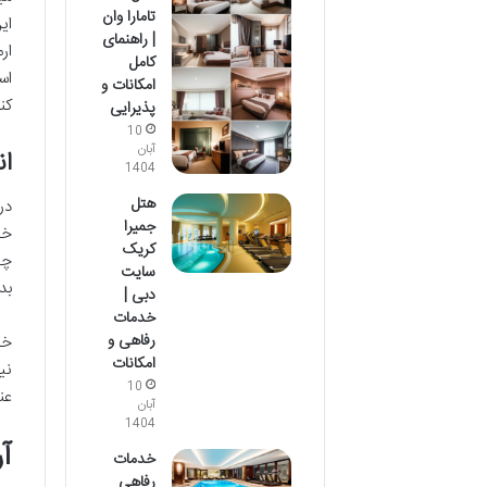
تامارا وان
ای
| راهنمای
ار
کامل
اس
امکانات و
کن
پذیرایی
10
آبان
ا
1404
هتل
در
جمیرا
خد
کریک
چک
سایت
بد
دبی |
خدمات
رفاهی و
خد
امکانات
نی
10
عن
آبان
1404
آ
خدمات
رفاهی