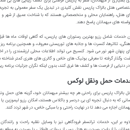
ای بسیاری از میهمانان، سفر به پاریس فرصتی برای کشف زیبایی های بی شم
تصاصی هتل بالزاک پاریس نقش کلیدی در تبدیل یک سفر معمولی به تجربه 
ی هتل، راهنمایان محلی و متخصصانی هستند که با شناخت عمیق از شهر و ارتب
استه های میهمانان پاسخ دهند.
ن خدمات شامل رزرو بهترین رستوران های پاریس، که گاهی اوقات ماه ها قبل نی
هنگی، تئاترها، کنسرت ها و جاذبه های توریستی معروف، و همچنین برنامه 
ی پنهان شهر نور می شود. کنسیج می تواند اطلاعات محلی ارزشمندی را در اختیا
ت وگذار گرفته تا معرفی بوتیک های خاص و گالری های هنری کمتر شناخته 
 در دنیایی از فرصت ها و کشف ها غرق کنند، بدون اینکه نگران جزئیات برنامه ریز
دمات حمل ونقل لوکس
ل بالزاک پاریس برای راحتی هر چه بیشتر میهمانان خود، گزینه های حمل ونق
انی که به دنبال تجربه ای بی دردسر و باکلاس هستند، امکان رزرو لیموزین ی
همانان اجازه می دهد تا در نهایت راحتی و با سبکی خاص، در شهر تردد کنند.
اوه بر این، خدمات ترانسفر فرودگاهی نیز با وسایل نقلیه راحت و رانندگان
همانان را از بابت رسیدن به هتل پس از پروازی طولانی یا رسیدن به موقع به 