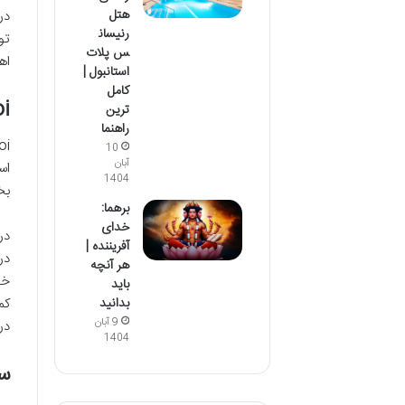
هتل
در
رنیسان
تو
س پلات
اه
استانبول |
کامل
Ikoi
ترین
راهنما
10
آبان
1404
بخ
برهما:
خدای
در
آفریننده |
در
هر آنچه
خو
باید
بدانید
کم
9 آبان
در
1404
سو