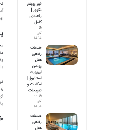
نخ
فور پوینتر
نکوور |
آس
راهنمای
به
کامل
11
پذیرش 
آبان
1404
مس
خدمات
مت
رفاهی
هتل
پولمن
یا
ایرپورت
استانبول |
تی
امکانات و
زب
تفریحات
ای
11
آبان
پا
1404
خدمات
خ
رفاهی
هتل