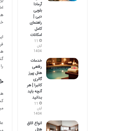
بر
آرمادا
اخ
بلوبی
ها
دبی |
خو
راهنمای
کامل
امکانات
ای
11
فر
آبان
ها
1404
گش
خدمات
را
رفاهی
هتل پپرز
گالری
خ
کانبرا | هر
آنچه باید
هت
بدانید
کس
11
می
آبان
1404
عل
انواع اتاق
هتل
می