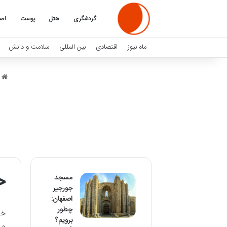
گردشگری
هتل
پوست
اصف
ماه نیوز
اقتصادی
بین المللی
سلامت و دانش
م
خ
مسجد
جورجیر
اصفهان:
چطور
خد
برویم؟
و 