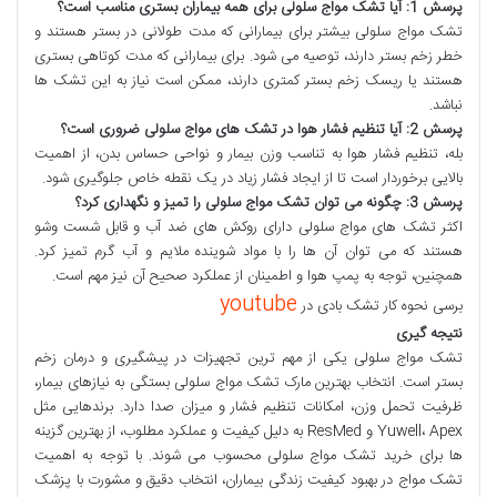
پرسش 1
:
آیا تشک مواج سلولی برای همه بیماران بستری مناسب است؟
تشک مواج سلولی بیشتر برای بیمارانی که مدت طولانی در بستر هستند و
خطر زخم بستر دارند، توصیه می شود. برای بیمارانی که مدت کوتاهی بستری
هستند یا ریسک زخم بستر کمتری دارند، ممکن است نیاز به این تشک ها
نباشد.
پرسش 2
:
آیا تنظیم فشار هوا در تشک های مواج سلولی ضروری است؟
بله، تنظیم فشار هوا به تناسب وزن بیمار و نواحی حساس بدن، از اهمیت
بالایی برخوردار است تا از ایجاد فشار زیاد در یک نقطه خاص جلوگیری شود.
پرسش 3
:
چگونه می توان تشک مواج سلولی را تمیز و نگهداری کرد؟
اکثر تشک های مواج سلولی دارای روکش های ضد آب و قابل شست وشو
هستند که می توان آن ها را با مواد شوینده ملایم و آب گرم تمیز کرد.
همچنین، توجه به پمپ هوا و اطمینان از عملکرد صحیح آن نیز مهم است.
youtube
برسی نحوه کار تشک بادی در
نتیجه گیری
تشک مواج سلولی یکی از مهم ترین تجهیزات در پیشگیری و درمان زخم
بستر است. انتخاب بهترین مارک تشک مواج سلولی بستگی به نیازهای بیمار،
ظرفیت تحمل وزن، امکانات تنظیم فشار و میزان صدا دارد. برندهایی مثل
Yuwell، Apex و ResMed به دلیل کیفیت و عملکرد مطلوب، از بهترین گزینه
ها برای خرید تشک مواج سلولی محسوب می شوند. با توجه به اهمیت
تشک مواج در بهبود کیفیت زندگی بیماران، انتخاب دقیق و مشورت با پزشک