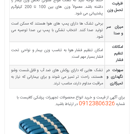
حتماً توجه کنید که تشک مواج سلولی تحمل وزن بیمار را
ظرفیت
داشته باشد. معمولاً وزن های بین 100 تا 200 کیلوگرم
تحمل وزن
پشتیبانی می شود.
برخی تشک ها دارای پمپ های هوا هستند که ممکن است
میزان سر
تولید صدا کنند. انتخاب تشکی با پمپ بی صدا توصیه می
و صدا
شود.
امکانات
امکان تنظیم فشار هوا به تناسب وزن بیمار و نواحی تحت
تنظیم
فشار بسیار مهم است.
فشار
سهولت در
تشک هایی که دارای روکش های ضد آب و قابل شست وشو
نگهداری و
هستند، راحت تر تمیز می شوند و برای بیمارانی که نیاز به
تمیزکاری
مراقبت مداوم دارند، مناسب ترند.
برای آگهی از قیمت و خرید انواع محصولات تجهیزات پزشکی کافیست با
09123806326
شماره
در ارتباط باشید.