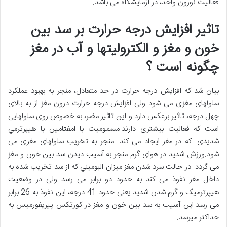
فعالیت نورون واحد، در آزمایشگاه می باشد.
تاثیر افزایش درجه حرارت بر سد بین
خون و مغز و الکتروليتها و آب در مغز
چگونه است ؟
بیان شد که افزایش درجه حرارت در حد متعادل، منجر به بهبود عملکرد
سلولهای مغزی می شود ولی افزايش درجه حرارت درون مغز از به بالای
چهل درجه، تاثیر برعکس دارد و این تاثیر مضر، به خصوص روی سلولهایی
است که فعالیت بیشتری دارند.مسمومیت با امفتامين با هیپرترمي
شدیدی- که در مغز ایجاد می کند- منجر به تخریب سلولهای مغزی می
شود.ورزش شدید در هوای گرم منجر به آسیب دیدن سد بین خون و مغز
می گردد. در حالت سرد شدن مغز میزان البوميني که از سد تخریب شده به
داخل مغز نفوذ می کند به حدود دو برابر می رسد ولی در وضعیت
هيپرترميک و گرم شدن شديد یعنی حدود 41 درجه، این نفوذ به 26 برابر
می رسد.این آسیب به سد بین خون و مغز در کورتکس پيريفورميس به
حداکثر میرسد.