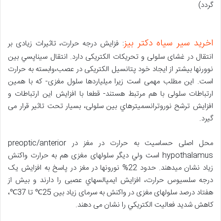
گردد)
اخرید سیر سیاه دکتر بیز
: فزایش درجه حرارت، تاثیرات زیادی بر
انتقال در غشای سلولی و تحریکات الکتریکی دارد. انتقال سيناپسي بین
نوورنها بیشتر از ايجاد خود پتانسیل الکتریکی در عصب،وابسته به حرارت
است. این مطلب مهمی است زیرا میلیاردها سلول مغزی- که با همین
ارتباطات سلولی با هم مرتبط هستند- قطعا با افزایش این ارتباطات و
افزایش ترشح نوروترانسميترهاي بین سلولی، بسیار تحت تاثیر قرار می
گیرد.
محل اصلی حساسیت به حرارت در مغز در preoptic/anterior
hypothalamus است ولي دیگر سلولهای مغزی هم به حرارت واکنش
زیاد نشان میدهند. حدود 22% نورونها در مغز در پاسخ به افزایش یک
درجه سلسیوس حرارت، افزایش ایمپالسهاي عصبی را دارند و بیش از
هفتاد درصد سلولهای مغزی در واکنش به سرمای زیاد بين 25℃ تا 37℃،
کاهش شدید فعالیت الکتريکي را نشان می دهند.