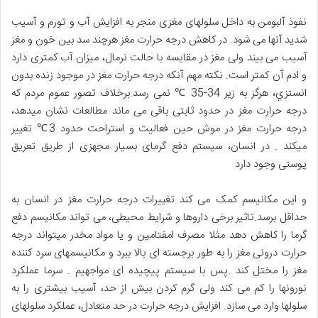
نفوذ آلبومن به داخل سلولهای مغزی منجر به افزایش آب و تورم و آسیب
شدید آنها می شود. در کاهش درجه حرارت مغز هرچند سد بین خون و مغز
آسیب می بیند ولی مغز در مقایسه با حالت نرمال، میزان آب کمتری دارد
و ادم آن کمتر است. نکته مهم آنکه درجه حرارت مغز در موجود زنده بدون
انستزي، هرگز به زیر 34-35 ℃ نمی رسد.برخلاف تصور عموم مردم که
درجه حرارت مغز در حدود ثابتی باقی می ماند مطالعات نشان میدهد،
درجه حرارت مغز در موش حین فعالیت و استراحت حدود 3℃ تغییر
میکند . در انسان، سيستم دفع گرمای بسیار مجهزی از طریق تعريق
پوستی وجود دارد
و این مکانیسم کمک می کند تغییرات درجه حرارت مغز در انسان به
حداقل برسد.تاثیر برخی داروها و شرایط محیطی، می تواند مکانیسم دفع
گرما را کاهش دهد مثلا مصرف امفتامين و یا مواد مخدر میتواند درجه
حرارت درونی مغز را به طور برجسته ای بالا ببرد و مکانیسمهای سرد کننده
مغز را مختل کند .پس با سیستم پیچیده ای مواجهيم . سرما عملکرد
نورونها را کم می کند ولی گرم کردن بیش از حد، آسیب بیشتری را به
سلولها وارد می سازد. افزایش درجه حرارت در حد متعادل، عملکرد سلولهای