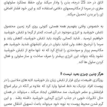
اتاق در حد 25 درجه، بدن را وادار میکند برای حفظ عملکرد سلولهای
مغزی در سرما از مکانیسمهای دفاعی استفاده کند و این خود فشار اضافی
ای را بر بدن تحمیل میکند.
به خصوص وقتی بفهميم همه هستی کنونی روی کره زمين محصول
تابش خورشید و انرژی موجود در آن است، کمتر از گرما و تابش خورشید
خواهیم ترسید . شاید کسانی بگویند باید تابش خورشید، کاهش یابد و
سرما را ترجیح دهند ولی شاید بتوان در برابر تابشهاي شدید خورشید هم
مکانیسم پربار و سودمندی را ابداع کرد که نه تنها مانع از تابش خورشید
نشود بلکه بتواند این انرژی بیشتر را صرف ساخت و ساز سلولی و فعال
کردن سلول ها کند.
هرگز چنین چیزی بعید نیست
!!
روزگاری طبیعت، برای فرار از تابش زیان بار خورشید لایه های ملانين را در
پوست افراد نزدیک به خط استوا وارد کرد که علاوه بر آنکه در برابر امواج
فرابنفش و مضر خورشید، سد محافظتی ایجاد میکند ، میتواند در همان
حال تاثیرات خوبی در جذب انرژی گرمایی خورشید داشته باشد . و این
گرم شدن محيط پوست به نوبه خود میتواند باعث تسهیل انتقال عصبی