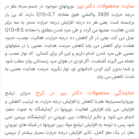
سایت محصولات دکتر بیز
: نورونهاي موجود در جسم سیاه مغز در
درجه حرارت 3439 واکنشي طبق معادله Q10=3.7 دارند که بی بار
برجسته است یعنی هر ده درجه افزایش درجه حرارت منجر به سه برابر
شدن فعالیت عصبها می گردد و طی سرد شدن مطابق با معادله Q10=8.5
عمل می کند، یعنی در اثر کاهش ده درجه حرارت، فعالیت عصب، حدود
هشت برابر کاهش می یابد.کاهش سرعت هدایت عصبی را در سلولهای
عصبی طی سرد شدن اندام داریم و این اثر برای کسانی- که نوار عصب و
عضله می گيرند آشناست. اگر فردی در هوای سرد زمستانی وارد مطب شود
و شما بدون گرم کردن اندامهای او، نوار بگیرید سرعت هدایت عصبی به
شدت کاهش می یابد.
نمایندگی محصولات دکتر بیز در کرج
: میزان ترشح
نوروترانسميترها هم با کاهش يا افزایش درجه حرارت به ترتیب کاهش و
افزایش می یابد.افزايش فعالیت نورونها در آزمایشگاه به صوت منفرد
انجام می شود و تاثیر ارتباطات بین نوروني در آزمایشگاه، بررسی نمی
شود پس با توجه به افزايش ترشح مواد بین نورونها در شبکه های نوروني
مغز، در یک مغز کامل، تاثیر افزایش درجه حرارت بسیار بیشتر از بررسی