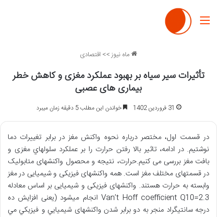
منو
ماه نیوز
>>
اقتصادی
تأثیرات سیر سیاه بر بهبود عملکرد مغزی و کاهش خطر
بیماری های عصبی
31 فروردین 1402
خواندن این مطلب 5 دقیقه زمان میبرد
در قسمت اول، مختصر درباره نحوه واکنش مغز در برابر تغییرات دما
نوشتيم. در ادامه، تاثیر بالا رفتن حرارت را بر عملکرد سلولهاي مغزی و
بافت مغز بررسی می کنيم.حرارت، نتیجه و محصول واکنشهای متابوليک
در قسمتهای مختلف مغز است. همه واکنشهای فیزیکی و شيميايی در مغز
وابسته به حرارت هستند. واکنشهای فیزیکی و شیمیایی بر اساس معادله
Van’t Hoff coefficient Q10=2.3 انجام میشود (یعنی افزایش ده
درجه سانتیگراد منجر به دو برابر شدن واکنشهای شيميایي و فيزيکي مي