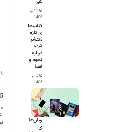
هی
11 تیر
1405
کتاب‌ها
ی تازه
منتشر
شده
درباره
نجوم و
فضا
با
4 تیر
سو
1405
تاکی
حر
تک
رمان‌ها
نه
ی