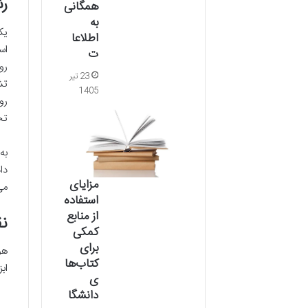
رش
همگانی
به
یک
اطلاعا
اس
ت
رو
23 تیر
تش
1405
رو
تخ
به
دا
مزایای
می
استفاده
از منابع
نقش
کمکی
برای
هو
کتاب‌ها
اب
ی
دانشگا