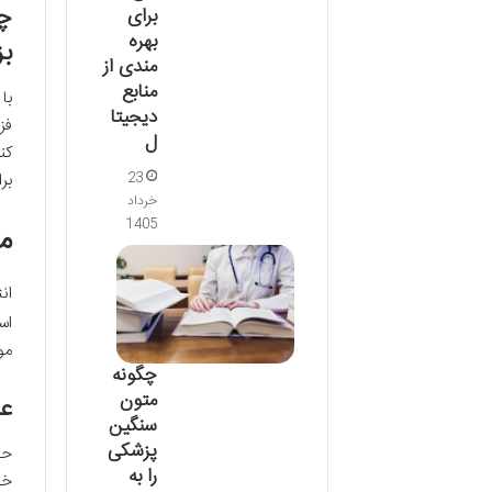
چا
برای
بهره
بز
مندی از
منابع
با
دیجیتا
فز
ل
کن
بر
23
خرداد
1405
مو
ان
مو
چگونه
متون
عل
سنگین
پزشکی
را به
خو