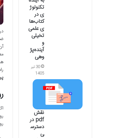
به آینده
تکنولوژ
ی در
کتاب‌ها
ی علمی
در
تخیلی
و
آن
آینده‌پژ
مع
وهی
30 تیر
راه
1405
پی
رو
نقش
رو
pdf در
رو
دسترس
ی