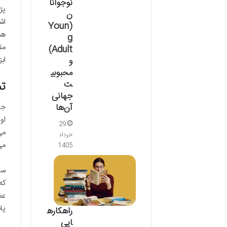
نوجوانا
ن
اش
(Youn
هم
g
مق
Adult)
اب
و
محبوبی
تم
ت
جهانی
جا
آن‌ها
او
29
می
خرداد
می
1405
سا
که
عم
پا
راهکاره
ایی