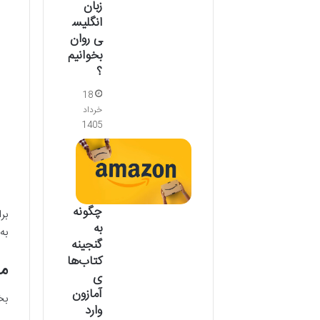
زبان
انگلیس
ی روان
بخوانیم
؟
18
خرداد
1405
چگونه
بر
به
به
گنجینه
کتاب‌ها
مه
ی
آمازون
بخ
وارد