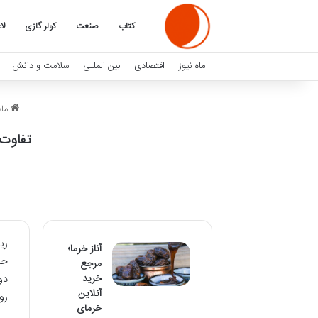
کتاب
صنعت
کولر گازی
لا
ماه نیوز
اقتصادی
بین المللی
سلامت و دانش
ماه
تفاوت 
ری
آناز خرما؛
حر
مرجع
خرید
دو
آنلاین
رو
خرمای