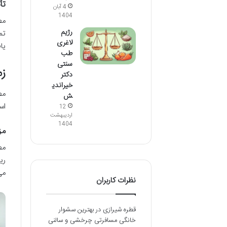
تأ
4 آبان
1404
مط
رژیم
لاغری
یا
طب
سنتی
ز
دکتر
خیراندی
ش
اس
12
اردیبهشت
1404
مز
مص
ری
می
نظرات کاربران
قطره شیرازی
در
بهترین سشوار
خانگی مسافرتی چرخشی و سالنی