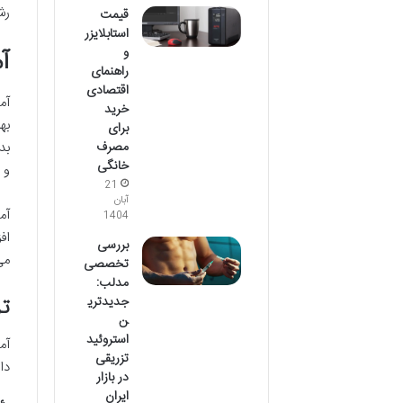
رش
قیمت
استابلایزر
و
آ
راهنمای
اقتصادی
آم
خرید
به
برای
مصرف
بد
خانگی
و 
21
آبان
آم
1404
اف
بررسی
می
تخصصی
مدلب:
جدیدتری
تر
ن
استروئید
آم
تزریقی
دا
در بازار
ایران