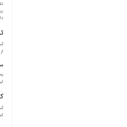
تف
ری
دا
تر
از
سر
به
ای
کا
آم
کم