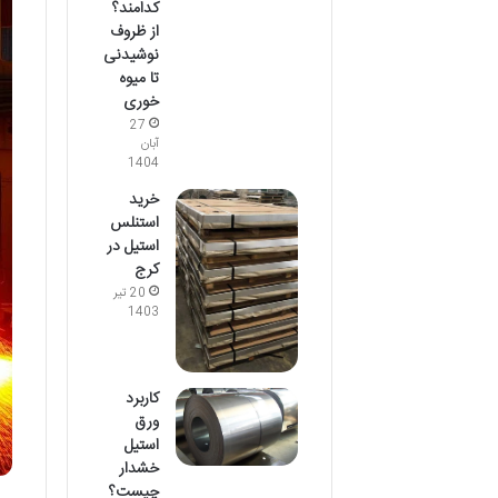
کدامند؟
از ظروف
نوشیدنی
تا میوه
خوری
27
آبان
1404
خرید
استنلس
استیل در
کرج
20 تیر
1403
کاربرد
ورق
استیل
خشدار
چیست؟