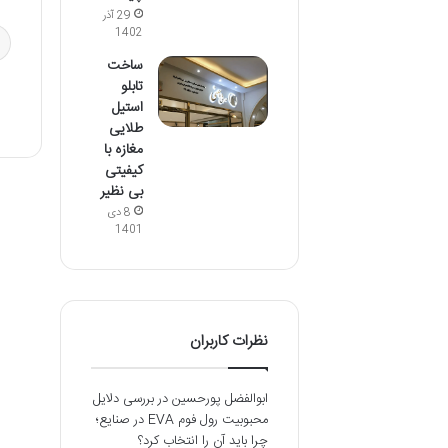
29 آذر
1402
ساخت
تابلو
استیل
طلایی
مغازه با
کیفیتی
بی نظیر
8 دی
1401
نظرات کاربران
ابوالفضل پورحسین
در
بررسی دلایل
محبوبیت رول فوم EVA در صنایع؛
چرا باید آن را انتخاب کرد؟