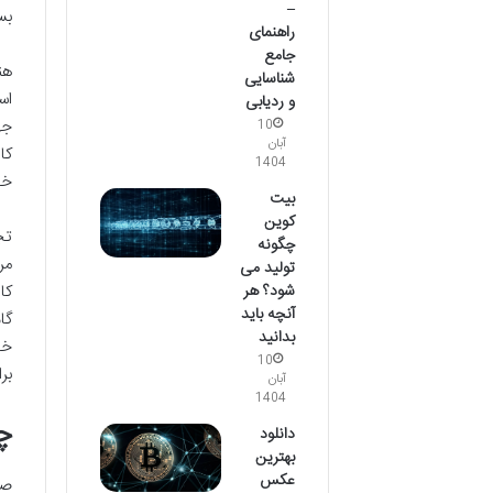
–
بس
راهنمای
جامع
هن
شناسایی
اس
و ردیابی
جه
10
آبان
کا
1404
خو
بیت
کوین
تج
چگونه
مر
تولید می
شود؟ هر
کا
آنچه باید
گا
بدانید
خو
10
بر
آبان
1404
چ
دانلود
بهترین
عکس