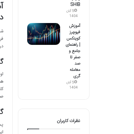
آ
SHIB
5 آبان
د
1404
آموزش
شر
فیوچرز
فر
کوینکس
| راهنمای
در
جامع و
صفر تا
گام 1: ورود به وب سایت
صد
معامله
او
گری
5 آبان
1404
صف
گام 2: وارد کردن
نظرات کاربران
پس
ای