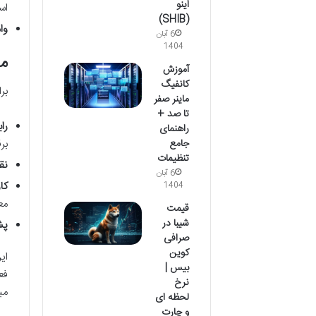
اینو
اس
(SHIB)
وام 
6 آبان
1404
مز
آموزش
کانفیگ
بر
ماینر صفر
تا صد +
را
راهنمای
جامع
برق
تنظیمات
نق
6 آبان
کا
1404
مع
قیمت
شیبا در
پش
صرافی
کوین
ای
بیس |
نرخ
می
لحظه ای
و چارت