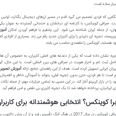
یار ساده است.
گامی که فردی تصمیم می گیرد قدم در مسیر ارزهای دیجیتال بگذارد، اولین گ
ت. صرافی کوینکس، با کارنامه ای درخشان و خدماتی گسترده، به عنوان یکی از
ان، از جمله ایران شناخته می شود. این پلتفرم با فراهم آوردن امکان
آموز
ربرپسند، تجربه ای دلپذیر را برای کاربران جدید رقم می زند. بسیاری از افرادی ک
د هستند، کوینکس را مقصدی مناسب می یابند.
ربه نشان داده است که یکی از دغدغه های اصلی کاربران، به خصوص آن هایی
احل ثبت نام و احراز هویت در صرافی های بین المللی است. با این حال، کوی
ربران ایرانی تسهیل کرده است. هدف از این راهنمای جامع، ارائه
آموزش تصویری
م است تا هر فردی، حتی بدون تجربه قبلی، بتواند با آسودگی خاطر و اطمینان 
د را در بازار کریپتو آغاز کند. در این مسیر، به تمامی جزئیات مهم، از جمله نکا
ای ایرانیان، پرداخته خواهد شد تا یک تجربه کاربری بی نقص و امن فراهم آید.
را کوینکس؟ انتخابی هوشمندانه برای کاربران
صرافی کوینکس در سال 2017 در هنگ کنگ تأسیس شد و از آن زمان