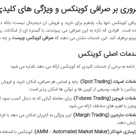
روری بر صرافی کوینکس و ویژگی های کلیدی 
افی کوینکس تنها یک پلتفرم برای خرید و فروش ارز دیجیتال نیست؛ بلکه دن
ده است. افرادی که تازه به این صرافی می پیوندند، با گستره ای از امکانات روب
یپتو برطرف کند. این خدمات نشان می دهند که
صرافی کوینکس چیست
و چه جا
دمات اصلی کوینکس
 ادامه به برخی از خدمات کلیدی که کوینکس ارائه می دهد، اشاره می شود:
لات اسپات (Spot Trading):
پایه و اساس هر صرافی، امکان خرید و فروش 
ینکس با طیف وسیعی از کوین ها و توکن ها امکان پذیر است.
لات فیوچرز (Futures Trading):
برای معامله گرانی که به دنبال کسب سود 
وچرز با اهرم های مختلف ارائه می شود.
لات مارجین (Margin Trading):
این ویژگی به کاربران امکان می دهد با قر
زایش دهند.
سازی خودکار (AMM – Automated Market Maker):
کوینکس با استفاده 