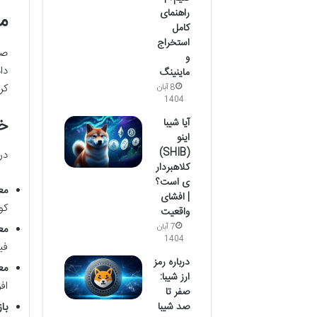
راهنمای
م
کامل
استخراج
صر
و
دا
ماینینگ
کر
8 آبان
1404
خ
آیا شیبا
اینو
(SHIB)
در
کلاهبردار
ی است؟
معام
| افشای
کو
واقعیت
معام
7 آبان
1404
فی
درباره رمز
معام
ارز شیبا:
اف
صفر تا
بازار
صد شیبا