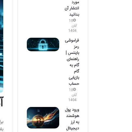
مورد
انتشار آن
بدانید
10
آبان
1404
فراموشی
رمز
بایننس |
راهنمای
گام به
گام
بازیابی
حساب
10
آبان
آ
1404
ورود پول
هوشمند
بر
به ارز
دیجیتال
با