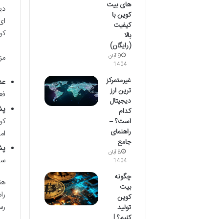
های بیت
دی
کوین با
ای
کیفیت
کو
بالا
(رایگان)
مز
9 آبان
1404
غیرمتمرکز
عد
ترین ارز
فع
دیجیتال
پشتی
کدام
است؟ –
راهنمای
ام
جامع
پش
8 آبان
سا
1404
چگونه
هن
بیت
را
کوین
رس
تولید
کنیم؟ |