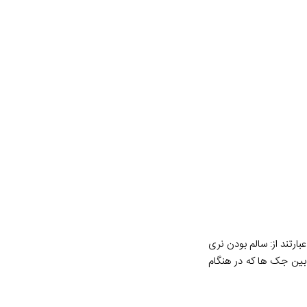
تند از: سالم بودن نری
زیر سازی مناسب قرار گیری جک در زمین سفت، وجود نداشتن ترک و شکستگی و نحوه اجرای صحیح در فواصل ۸۰ الی ۱۰۰ در بین جک ها که در هنگام