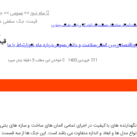
ماه نیوز
>>
عمومی
>>
جد
قیمت جک سقفی عر
وست
آموزش
ساختمان
صنعت
چاپ
کولر گازی
ایمنی
طراحی
بیماری
ج
قی
وز
اقتصادی
بین المللی
سلامت و دانش
عمومی
درباره ماه نیوز
ارتباط با ما
11 فروردین 1403
خواندن این مطلب 5 دقیقه زمان میبرد
گهدارنده های با کیفیت در اجرای تمامی المان های ساخت و سازه های بتنی 
 انواع مدل ها و ابعاد و اندازه متفاوت می باشد است. این جک ها از سه قسمت ن