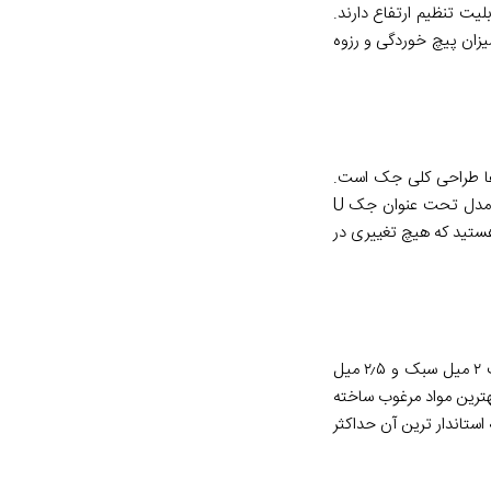
یت تنظیم ارتفاع دارند.
 میزان پیچ خوردگی و رزوه
ن‌ها طراحی کلی جک است.
اندازه‌ها با توجه به ارتفاع سقف شما متغیر است که شما ممکن است جک عراقی ۴ متری یا جک عراقی ۶ متری انتخاب کنید. اما از لحاظ طراحی دو مدل تحت عنوان جک U
ن هستید که هیچ تغییری در
اجزای تشکیل دهنده جک سقفی عراقی به سه قسمت نری، مادگی و رزوه تقسیم می شود تولید این جک ها به دو صورت سبک و سنگین با ضخامت ۲ میل سبک و ۲٫۵ میل
اشد. رزوه این جک ها در اندازه ۲۰ سانتی متر با استفاده از بهترین مواد مرغوب ساخته
مچنین جک عراقی دارای وزن های بسیار متفاوت تا اندازه ۳٫۵ تا ۵ متر می باشد که استاندار ترین آن حداکثر