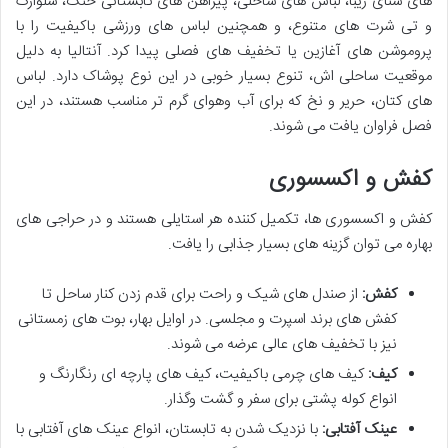
های شنای زیبا، لباس های ساحلی، پیراهن های تابستانی خنک، شلوارک
و تی شرت های متنوع، و همچنین لباس های ورزشی باکیفیت را با
پروموشن های آغازین یا تخفیف های فصلی پیدا کرد. آنتالیا به دلیل
موقعیت ساحلی اش، تنوع بسیار خوبی در این نوع پوشاک دارد. لباس
های کتان، حریر و نخ که برای آب وهوای گرم تر مناسب هستند، در این
فصل فراوان یافت می شوند.
کفش و اکسسوری
کفش و اکسسوری ها، تکمیل کننده هر استایلی هستند و در حراجی های
بهاره می توان گزینه های بسیار جذابی را یافت.
کفش:
از صندل های شیک و راحت برای قدم زدن کنار ساحل تا
کفش های برند اسپرت و مجلسی. در اوایل بهار، بوت های زمستانی
نیز با تخفیف های عالی عرضه می شوند.
کیف:
کیف های چرمی باکیفیت، کیف های پارچه ای رنگارنگ و
انواع کوله پشتی برای سفر و گشت وگذار.
عینک آفتابی:
با نزدیک شدن به تابستان، انواع عینک های آفتابی با