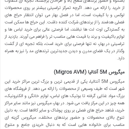
باشکوه و حضور برندهای سطح بالا و طراحان برجسته، تجربه ای متفاوت
از خرید را ارائه می دهد. اگرچه تمرکز تراسیتی بیشتر بر روی محصولات
لوکس و با کیفیت است، اما در فصل بهار می توان انتظار حراج های
فصلی هدفمند را از برندهای شرکت کننده داشت. این حراج ها ممکن است
به گستردگی اوت لت ها نباشند، اما فرصتی عالی برای خرید لباس ها و
لوازم باکیفیت و برند با قیمت هایی مناسب تر را فراهم می آورند. بازدید از
تراسیتی در بهار، نه تنها فرصتی برای خرید است، بلکه تجربه ای از گشت
وگذار در یک فضای مدرن و دیدن جدیدترین ترندهای مد را نیز به همراه
دارد.
میگروس 5M آنتالیا (Migros AVM)
میگروس 5M آنتالیا، یکی از قدیمی ترین و بزرگ ترین مراکز خرید این
شهر است که طیف وسیعی از محصولات را ارائه می دهد. از فروشگاه های
بزرگ مواد غذایی گرفته تا بوتیک های لباس، لوازم خانگی و الکترونیک،
همه چیز در این مرکز یافت می شود. در بهار، میگروس نیز مانند سایر مراکز
خرید، شاهد حراج های فصلی بر روی پوشاک و سایر کالاها است. به دلیل
تنوع بالای محصولات و حضور برندهای مختلف، میگروس گزینه ای
مناسب برای خانواده هایی است که به دنبال خریدی جامع و متنوع