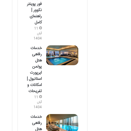
فور پوینتر
نکوور |
راهنمای
کامل
11
آبان
1404
خدمات
رفاهی
هتل
پولمن
ایرپورت
استانبول |
امکانات و
تفریحات
11
آبان
1404
خدمات
رفاهی
هتل