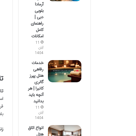
آرمادا
بلوبی
دبی |
راهنمای
کامل
امکانات
11
آبان
1404
خدمات
رفاهی
هتل پپرز
تا
گالری
کانبرا | هر
تا
آنچه باید
بدانید
قر
11
بل
آبان
1404
انواع اتاق
زن
هتل