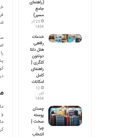
(راهنمای
خا
جامع
فر
مسیر)
شی
20 آذر
1404
خدمات
سف
رفاهی
اص
هتل دلتا
را
دونتون
پش
کلگری |
کو
راهنمای
کامل
در
امکانات
12
م
آبان
1404
ما
چمدان
و 
پوسته
سخت |
ما
چرا
کر
انتخاب