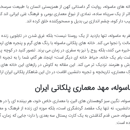
نه های ماسوله، روایت گر داستانی کهن از همزیستی انسان با طبیعت سرسخ
اتر از یک سرپناه ساده، نمادی از نبوغ معماری بومی و فرهنگ غنی ایرانی اند 
ب دار کوه، چشم اندازی بی بدیل و مسحورکننده خلق کرده اند.
ر به ماسوله، تنها بازدید از یک روستا نیست؛ بلکه غرق شدن در تابلویی زنده
الت را نجوا می کند. خانه های پلکانی ماسوله با رنگ های گرم و پنجره های ار
 خیره می کنند، بلکه روح را نیز به سفری در زمان می برند. تصور کنید در کو
ت بام یک خانه، حیاط خانه ای دیگر است؛ اینجا، هر گام، شما را به تجربه
ش و هنرمند نزدیک تر می کند. این مقاله به کاوش در رازهای این خانه های 
ک معماری، تاریخچه و تجربه دلنشین اقامت در دل این شاهکار پلکانی ایران ارا
اسوله، مهد معماری پلکانی ایران
سوله، نگین سبز کوهستان های البرز، با معماری خاص خود، هر بیننده ای را در
دلنشین، نه تنها یک مقصد گردشگری است، بلکه موزه ای زنده از فرهنگ و معم
سوله، حس قدم گذاشتن به یک کارت پستال سه بعدی را دارد؛ جایی که زمان، گو
ده است.