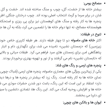
مصالح بومی:
بیشتر خانه ها از خشت، گل، چوب و سنگ ساخته شده اند. خشت و گل ب
شان در برابر سرما و گرما، انتخاب اصلی بوده اند. چوب درختان جنگلی اط
پنجره ها به کار رفته و سنگ های کوهستان نیز برای پی ریزی و استحکام ب
هوشمندانه مصالح، نه تنها دوام خانه ها را تضمین می کرد، بلکه به آن ه
تنوع در طبقات:
اکثر
خانه های ماسوله
دو تا چهار طبقه دارند. هر طبقه کاربری خاص خود 
زیرزمین) که «زمستان نشین» نامیده می شد، برای نگهداری دام و انبار 
پناهگاهی امن برای زمستان های سرد فراهم می کرد. طبقات میانی و بالای
که «تابستان نشین» نام می گرفتند و از نور و تهویه بهتری برخوردار بودند.
پنجره های ارسی و رنگ های شاد:
یکی از زیباترین ویژگی های معماری ماسوله، پنجره های ارسی (شباک چوبی
نمای خانه ها به کار رفته است. رنگ زرد که بیشتر در پنجره ها و درها دید
دارد؛ اعتقاد بر این است که این رنگ، باعث دور شدن حشرات موذی می شو
خانه ها و افزایش روحیه کمک می کند. این رنگ ها، تضادی دلنشین با سبزی
ای دلربا می بخشند.
ایوان ها و بالکن های چوبی: