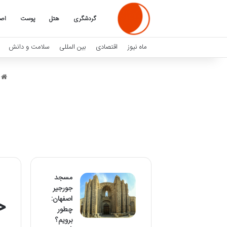
گردشگری
هتل
پوست
اصف
ماه نیوز
اقتصادی
بین المللی
سلامت و دانش
م
مسجد
جورجیر
خ
اصفهان:
چطور
برویم؟