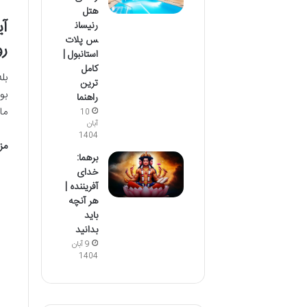
هتل
آی
رنیسان
س پلات
رو
استانبول |
کامل
بل
ترین
بو
راهنما
ما
10
آبان
1404
مز
برهما:
خدای
آفریننده |
هر آنچه
باید
بدانید
9 آبان
1404