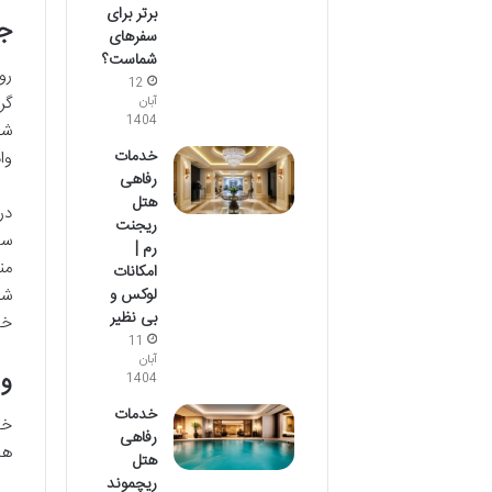
برتر برای
جغ
سفرهای
شماست؟
12
گر
آبان
1404
شک
خدمات
وا
رفاهی
هتل
در
ریجنت
سا
رم |
من
امکانات
شد
لوکس و
بی نظیر
خا
11
آبان
وی
1404
خدمات
خا
رفاهی
ها
هتل
ریچموند