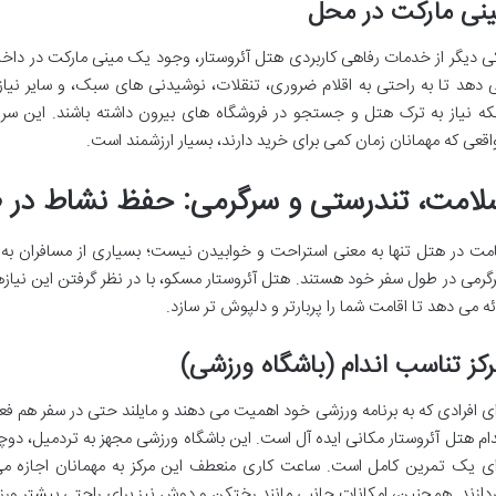
نی مارکت در محل
ی دیگر از خدمات رفاهی کاربردی هتل آئروستار، وجود یک مینی مارکت در داخ
 دهد تا به راحتی به اقلام ضروری، تنقلات، نوشیدنی های سبک، و سایر نی
نکه نیاز به ترک هتل و جستجو در فروشگاه های بیرون داشته باشند. این س
اقعی که مهمانان زمان کمی برای خرید دارند، بسیار ارزشمند است.
لامت، تندرستی و سرگرمی: حفظ نشاط در 
امت در هتل تنها به معنی استراحت و خوابیدن نیست؛ بسیاری از مسافران به 
گرمی در طول سفر خود هستند. هتل آئروستار مسکو، با در نظر گرفتن این نیازها
ائه می دهد تا اقامت شما را پربارتر و دلپوش تر سازد.
کز تناسب اندام (باشگاه ورزشی)
ای افرادی که به برنامه ورزشی خود اهمیت می دهند و مایلند حتی در سفر هم فع
دام هتل آئروستار مکانی ایده آل است. این باشگاه ورزشی مجهز به تردمیل، دو
ای یک تمرین کامل است. ساعت کاری منعطف این مرکز به مهمانان اجازه م
ردازند. همچنین، امکانات جانبی مانند رختکن و دوش نیز برای راحتی بیشتر ور