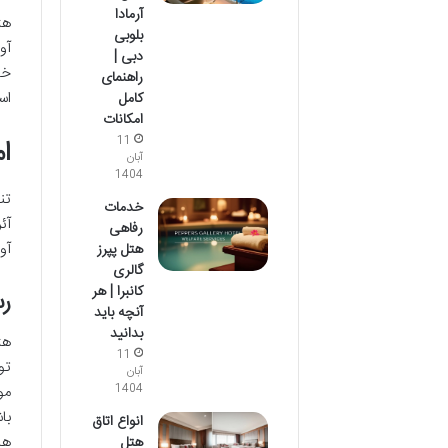
آرمادا
هت
بلوبی
آو
دبی |
خا
راهنمای
اس
کامل
امکانات
11
ا
آبان
1404
تن
خدمات
آئ
رفاهی
آو
هتل پپرز
گالری
کانبرا | هر
رس
آنچه باید
بدانید
هت
11
تو
آبان
1404
مو
با
انواع اتاق
ها
هتل