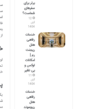
برتر برای
سف
سفرهای
سف
شماست؟
اس
12
فا
آبان
1404
به
خدمات
از
رفاهی
هتل
خ
ریجنت
رم |
او
امکانات
لوکس و
تج
بی نظیر
خا
11
آبان
پذیرش 
1404
خدمات
رفاهی
شب
هتل
مس
ریچموند