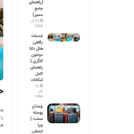
(راهنمای
جامع
مسیر)
20 آذر
1404
خدمات
رفاهی
هتل دلتا
دونتون
کلگری |
راهنمای
کامل
امکانات
خ
12
آبان
1404
چمدان
هت
پوسته
سخت |
ها
چرا
انتخاب