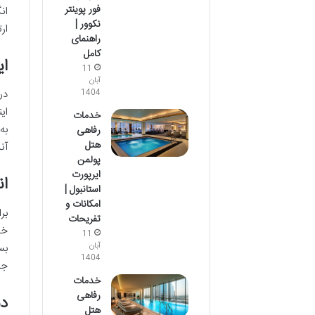
فور پوینتر
ان
نکوور |
ار
راهنمای
کامل
ای
11
آبان
در
1404
خدمات
به
رفاهی
هتل
آن
پولمن
ایرپورت
ان
استانبول |
امکانات و
بر
تفریحات
خد
11
بس
آبان
1404
جس
خدمات
رفاهی
دس
هتل