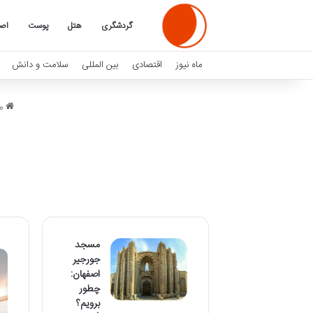
گردشگری
هتل
پوست
اصف
ماه نیوز
اقتصادی
بین المللی
سلامت و دانش
ما
مسجد
جورجیر
اصفهان:
چطور
برویم؟