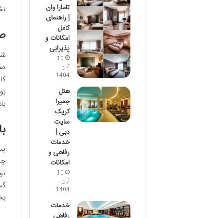
تامارا وان
نش
| راهنمای
کامل
صب
امکانات و
پذیرایی
شر
10
صب
آبان
1404
کا
بو
هتل
جمیرا
با
کریک
سایت
با
دبی |
خدمات
پس
رفاهی و
چن
امکانات
نو
10
آبان
گپ
1404
بخ
خدمات
رفاهی