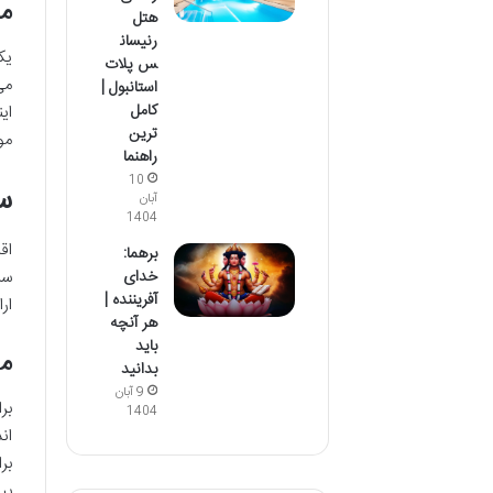
می
هتل
رنیسان
یک
س پلات
می
استانبول |
کامل
ای
ترین
مو
راهنما
10
س
آبان
1404
اق
برهما:
خدای
سر
آفریننده |
ار
هر آنچه
باید
مر
بدانید
9 آبان
بر
1404
ان
بر
بپ