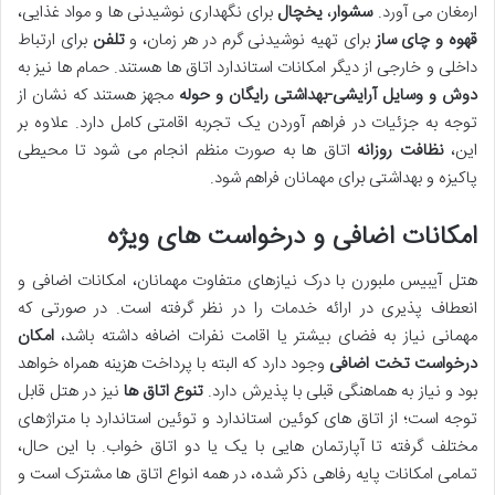
ارمغان می آورد.
سشوار
،
یخچال
برای نگهداری نوشیدنی ها و مواد غذایی،
قهوه و چای ساز
برای تهیه نوشیدنی گرم در هر زمان، و
تلفن
برای ارتباط
داخلی و خارجی از دیگر امکانات استاندارد اتاق ها هستند. حمام ها نیز به
دوش و وسایل آرایشی-بهداشتی رایگان و حوله
مجهز هستند که نشان از
توجه به جزئیات در فراهم آوردن یک تجربه اقامتی کامل دارد. علاوه بر
این،
نظافت روزانه
اتاق ها به صورت منظم انجام می شود تا محیطی
پاکیزه و بهداشتی برای مهمانان فراهم شود.
امکانات اضافی و درخواست های ویژه
هتل آیبیس ملبورن با درک نیازهای متفاوت مهمانان، امکانات اضافی و
انعطاف پذیری در ارائه خدمات را در نظر گرفته است. در صورتی که
مهمانی نیاز به فضای بیشتر یا اقامت نفرات اضافه داشته باشد،
امکان
درخواست تخت اضافی
وجود دارد که البته با پرداخت هزینه همراه خواهد
بود و نیاز به هماهنگی قبلی با پذیرش دارد.
تنوع اتاق ها
نیز در هتل قابل
توجه است؛ از اتاق های کوئین استاندارد و توئین استاندارد با متراژهای
مختلف گرفته تا آپارتمان هایی با یک یا دو اتاق خواب. با این حال،
تمامی امکانات پایه رفاهی ذکر شده، در همه انواع اتاق ها مشترک است و