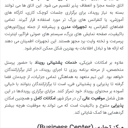
اتاق جلسه مجزا و انعطاف پذیر تقسیم می شود. این اتاق ها می توانند
بسته به نیاز رویداد، برای برگزاری جلسات کوچک کاری، کارگاه های
آموزشی، یا کنفرانس های بزرگ تر مورد استفاده قرار گیرند. تمامی
فضاهای کنفرانس به
تجهیزات مدرن
و پیشرفته از جمله پروژکتورهای
باکیفیت، صفحه نمایش های بزرگ، سیستم های صوتی فراگیر، اینترنت
پرسرعت و تخته وایت برد مجهز هستند. این تجهیزات اطمینان می دهند
که ارائه ها و تبادل اطلاعات به بهترین شکل ممکن انجام شود.
علاوه بر امکانات فیزیکی،
خدمات پشتیبانی رویداد
با حضور پرسنل
متخصص، از مرحله برنامه ریزی تا اجرای رویداد، در کنار برگزارکنندگان
خواهد بود. این تیم متعهد به هماهنگی تمامی جزئیات، از چیدمان فضا
گرفته تا پذیرایی و پشتیبانی فنی، است تا برگزارکنندگان بتوانند با خیالی
آسوده بر محتوای رویداد خود تمرکز کنند. مزایای برگزاری رویدادها در این
هتل شامل
موقعیت عالی
آن در مرکز شهر،
امکانات کامل
و همچنین امکان
پذیرایی
متنوع و باکیفیت است که می تواند به موفقیت هرچه بیشتر
گردهمایی ها کمک شایانی کند.