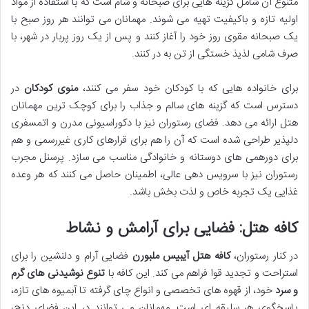
متنوع آن شامل گزینه هایی برای صبحانه و شام است که با استفاده از مواد
اولیه تازه و باکیفیت تهیه می شوند. مهمانان می توانند هر روز صبح با
یک صبحانه مقوی روز خود را آغاز کنند و پس از یک روز پربار در شهر، با
صرف شامی لذیذ خستگی از تن به در کنند.
برای خانواده هایی که با کودکان خود سفر می کنند،
منوی کودکان
در
دسترس است که گزینه های سالم و جذاب را برای کوچک ترین مهمانان
هتل ارائه می دهد. فضای رستوران نیز با دکوراسیونی مدرن و اتمسفری
دلپذیر طراحی شده است که آن را هم برای قرارهای کاری غیررسمی و هم
برای دورهمی های دوستانه و خانوادگی مناسب می سازد. پرسنل مجرب
رستوران نیز با سرویس دهی عالی، اطمینان حاصل می کنند که هر وعده
غذایی یک تجربه خاص و لذت بخش باشد.
کافه هتل: فضایی برای آرامش و نشاط
در کنار رستوران،
کافه هتل آیبیس ملبورن
فضایی آرام و دلنشین را برای
استراحت و تجدید قوا فراهم می کند. این کافه با
تنوع نوشیدنی های گرم
و سرد
خود، از قهوه های تخصصی و انواع چای گرفته تا آبمیوه های تازه،
پاسخگوی هر سلیقه ای است. مهمانان می توانند در این فضای دنج،