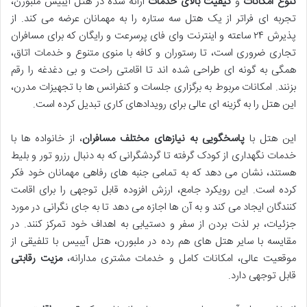
تنوع امکانات
و
کیفیت بالای خدمات
ارائه شده در هتل آیبیس ملبورن،
تجربه ای فراتر از یک هتل سه ستاره را به مهمانان عرضه می کند. از
پذیرش ۲۴ ساعته و اینترنت وای فای پرسرعت و رایگان که برای مسافران
تجاری ضروری است، تا رستوران و کافه با منوی متنوع و خدمات اتاق،
همگی به گونه ای طراحی شده اند تا اقامتی راحت و بی دغدغه را رقم
بزنند. امکانات مربوط به برگزاری جلسات و کنفرانس ها با تجهیزات مدرن،
این هتل را به گزینه ای عالی برای رویدادهای کاری تبدیل کرده است.
این هتل با
پاسخگویی به نیازهای مختلف مسافران
، از خانواده ها با
خدمات نگهداری از کودک گرفته تا گردشگرانی که به دنبال رزرو تور و بلیط
هستند، نشان می دهد که به تمامی جنبه های رفاهی مهمانان خود فکر
کرده است. این رویکرد جامع، ارزش افزوده قابل توجهی را برای اقامت
کنندگان ایجاد می کند و به آن ها اجازه می دهد تا به جای نگرانی در مورد
جزئیات، بر لذت بردن از سفر و دستیابی به اهداف خود تمرکز کنند. در
مقایسه با سایر هتل های هم رده در ملبورن، هتل آیبیس با تلفیقی از
موقعیت عالی، امکانات کامل و خدمات مشتری مدارانه،
مزیت رقابتی
قابل توجهی دارد.