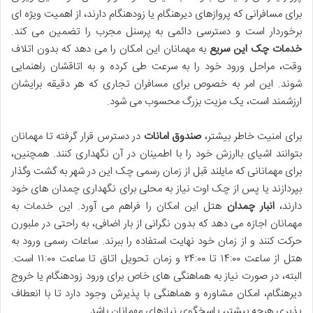
برای مسافرانی که پروازهای دیرهنگام یا زودهنگام دارند، از اهمیت ویژه ای
برخوردار است و دسترسی دائمی به پرسنل مجرب را تضمین می کند.
خدمات چک این سریع
به مهمانان این امکان را می دهد که بدون اتلاف
وقت، مراحل ورود خود را به سرعت طی کرده و به اتاقشان راهنمایی
شوند. این امر به خصوص برای مسافران تجاری که هر دقیقه برایشان
ارزشمند است، یک مزیت بزرگ محسوب می شود.
برای امنیت خاطر بیشتر،
صندوق امانات
در دسترس قرار گرفته تا مهمانان
بتوانند اشیای باارزش خود را با اطمینان در آن نگهداری کنند. همچنین،
برای مهمانانی که مایلند قبل از زمان رسمی چک این در شهر به گشت وگذار
بپردازند یا پس از چک اوت نیاز به محلی برای نگهداری چمدان های خود
دارند،
انبار چمدان
هتل این امکان را فراهم می آورد. این خدمات به
مهمانان اجازه می دهد که بدون نگرانی از بار اضافی، به راحتی در ملبورن
حرکت کنند و از زمان خود نهایت استفاده را ببرند. ساعات رسمی ورود به
هتل از ساعت ۱۴:۰۰ تا ۲۴:۰۰ و زمان تحویل اتاق تا ساعت ۱۱:۰۰ است.
البته، در صورت نیاز به هماهنگی های خاص برای ورود زودهنگام یا خروج
دیرهنگام، امکان مشاوره و هماهنگی با پذیرش وجود دارد تا با انعطاف
پذیری هرچه بیشتر، پاسخگوی نیازهای مهمانان باشد.