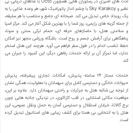
لذت های آشپزی در رستوران هایی همچون Octo با غذاهای دریایی بی
نظیر و Sky Karakoy با چشم انداز پانورامیک شهر، هر وعده غذایی را به
یک رویداد خاص تبدیل می کند. صبحانه ای جامع و متناسب با هر سلیقه،
از جمله گزینه های رژیمی، روز شما را با بهترین شکل آغاز می کند. مرکز اسپا
و سلامتی هتل، با ماساژهای حرفه ای، حمام ترکی سنتی و سونا،
پناهگاهی برای آرامش جسم و روح است. باشگاه ورزشی مجهز نیز امکان
حفظ تناسب اندام را در طول سفر فراهم می آورد. هرچند این هتل استخر
ندارد، اما تمرکز آن بر ارائه خدمات رفاهی دیگر، این کمبود را جبران می
کند.
خدمات ممتاز ۲۴ ساعته پذیرش، امکانات تجاری پیشرفته، پذیرش
حیوانات خانگی و دسترسی کامل برای میهمانان با معلولیت، همگی نشان
از توجه بی شائبه هتل به جزئیات و راحتی میهمانان دارد. علاوه بر این،
موقعیت مکانی استثنایی در قلب کاراکوی، در نزدیکی جاذبه هایی چون
برج گالاتا، خیابان استقلال و دسترسی آسان به حمل ونقل عمومی، این
هتل را به انتخابی بی همتا برای کشف زیبایی های استانبول تبدیل کرده
است.