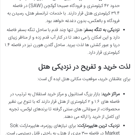
حدود ۴۲ کیلومتری و فرودگاه صبیحا گوکچن (SAW) در فاصله
۳۹.۴ کیلومتری هتل قرار دارند. با خدمات ترانسفر هتل، رسیدن به
فرودگاه و بالعکس، بدون دغدغه خواهد بود.
نزدیکی به تنگه بسفر:
هتل تنها چند قدم با ساحل تنگه بسفر فاصله
دارد و این امکان را می دهد تا در کنار آب قدم زده و از مناظر زیبای
دریا و عبور کشتی ها لذت ببرید. ساحل گلدن هورن نیز در فاصله ۱.۴
کیلومتری قرار دارد.
لذت خرید و تفریح در نزدیکی هتل
برای عاشقان خرید، موقعیت مکانی هتل ایده آل است:
مراکز خرید:
بازار بزرگ استانبول و مرکز خرید استقلال به ترتیب در
فاصله های ۱.۶ و ۲ کیلومتری از هتل قرار دارند که با تنوع بی نظیر
محصولات، از سوغاتی های سنتی گرفته تا برندهای لوکس، تجربه
ای کامل از خرید را ارائه می دهند.
نزدیک ترین هایپرمارکت:
برای نیازهای روزمره، هایپرمارکت Sok
Market در فاصله ۳۰۰ متری از هتل، به راحتی قابل دسترسی است.