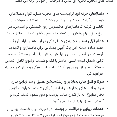
سنت های محلی، تجربه ای کامل از مراقبت از خود را ارائه می دهد:
ماساژهای حرفه ای:
تراپیست های مجرب هتل، انواع ماساژهای
درمانی و آرامش بخش را ارائه می دهند. از ماساژهای سوئدی و
تایلندی گرفته تا ماساژهای مخصوص رفع خستگی و استرس، هر
نوع نیازی را پوشش می دهند تا جسم و ذهن شما به تعادل برسد.
حمام ترکی سنتی:
تجربه ی حمام ترکی در این هتل، فراتر از یک
حمام ساده است. این یک آیین باستانی برای پاکسازی و تجدید
قواست. در فضایی اصیل و آرامش بخش، با مراحل مختلف حمام
ترکی، شامل کیسه کشی، ماساژ با کف و شست وشوی کامل، تمامی
خستگی ها را از تن بیرون کرده و احساس سبکی و طراوت را تجربه
خواهید کرد.
سونا و اتاق های بخار:
برای ریلکسیشن عمیق و سم زدایی بدن،
سونا و اتاق های بخار هتل آماده پذیرایی هستند. حرارت ملایم و
بخار مطبوع، به باز شدن منافذ پوست و دفع سموم کمک کرده و
آرامشی عمیق را به ارمغان می آورد.
خدمات زیبایی و مراقبت از پوست:
در صورت نیاز، خدمات زیبایی و
مراقبت از پوست نیز در مرکز اسپا ارائه می شود تا به درخشش و