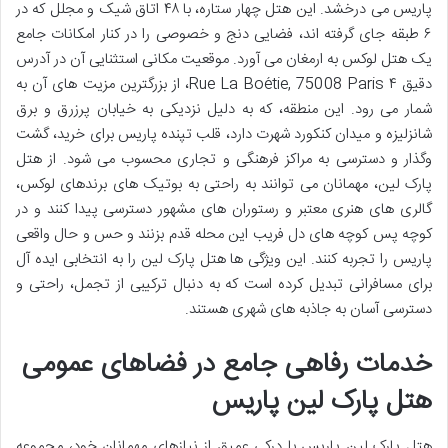
پاریس می درخشد. این هتل چهار ستاره، با ۴۸ اتاق شیک و مجلل که در
۶ طبقه جای گرفته اند، فضایی دنج و خصوصی را در کنار امکانات جامع
یک هتل لوکس به ارمغان می آورد. موقعیت مکانی استثنایی آن در آدرس
دقیق ۴ Rue La Boétie, 75008 Paris، از بزرگترین مزیت های آن به
شمار می رود. این منطقه، که به دلیل نزدیکی به خیابان پرزرق و برق
شانزلیزه و میدان کنکورد شهرت دارد، قلب تپنده پاریس برای خرید، گشت
وگذار و دسترسی به مراکز فرهنگی و تجاری محسوب می شود. از هتل
پارک لین، مهمانان می توانند به راحتی به بوتیک های برندهای لوکس،
گالری های هنری معتبر و رستوران های مشهور دسترسی پیدا کنند و در
کوچه پس کوچه های دل فریب این محله قدم بزنند و حس و حال واقعی
پاریس را تجربه کنند. این ویژگی ها هتل پارک لین را به انتخابی ایده آل
برای مسافرانی تبدیل کرده است که به دنبال ترکیبی از تجمل، راحتی و
دسترسی آسان به جاذبه های شهری هستند.
خدمات رفاهی جامع در فضاهای عمومی
هتل پارک لین پاریس
هتل پارک لین پاریس با درکی عمیق از نیازهای مهمانان خود، مجموعه