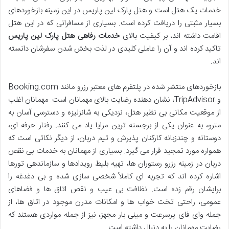
خدمات یک هتل است و هتل پارک لین پاریس در این زمینه بازخوردهای
بسیار مثبتی را دریافت کرده است. بسیاری از مسافرانی که در این هتل
اقامت داشته اند، بر کیفیت بالای
خدمات رفاهی هتل پارک لین پاریس
تاکید کرده اند و آن را عاملی کلیدی در لذت بخش شدن سفرشان دانسته
اند.
بازخوردهای منتشر شده در پلتفرم های معتبر رزرو مانند Booking.com
و TripAdvisor، نشان دهنده رضایت بالای مهمانان است. مهمانان اغلب
از موقعیت مکانی بی نظیر هتل، نزدیکی به شانزلیزه و دسترسی آسان به
مترو، به عنوان یکی از برجسته ترین مزایا یاد می کنند. رفتار حرفه ای،
دوستانه و چندزبانه کارکنان پذیرش و تیم دربان، از دیگر نکاتی است که
همواره مورد تمجید قرار می گیرد. بسیاری از مهمانان به خدمات بی نقص
دربان در زمینه رزرو رستوران ها، تهیه بلیط رویدادها و سازماندهی تورها
اشاره کرده اند که تجربه ای کاملاً شخصی سازی شده و بی دغدغه را
برایشان رقم زده است. نظافت بی عیب و نقص اتاق ها و فضاهای
عمومی، راحتی تخت خواب ها و امکانات مدرن موجود در اتاق ها، از
جمله وای فای پرسرعت و مینی بار مجهز، نیز از جمله مواردی هستند که
رضایت مهمانان را به دنبال داشته است.