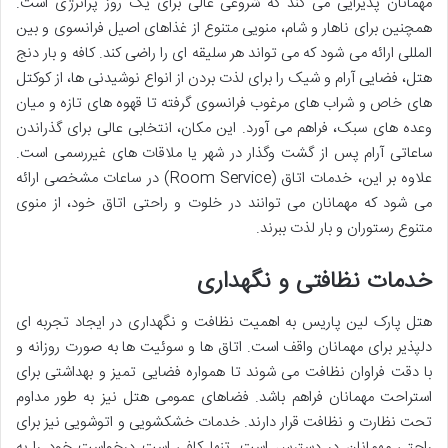
مهمانان پذیرایی می کند که شروعی عالی برای یک روز پرانرژی است.
همچنین برای ناهار و شام، منویی متنوع از غذاهای اصیل فرانسوی و بین
المللی ارائه می شود که می تواند هر سلیقه ای را راضی کند. کافه و بار دنج
هتل، فضایی آرام و شیک را برای لذت بردن از انواع نوشیدنی ها، از کوکتل
های خاص و شراب های مرغوب فرانسوی گرفته تا قهوه های تازه و میان
وعده های سبک، فراهم می آورد. این مکان، انتخابی عالی برای گذراندن
ساعاتی آرام پس از گشت وگذار در شهر یا ملاقات های غیررسمی است.
علاوه بر این، خدمات اتاق (Room Service) در ساعات مشخصی ارائه
می شود که مهمانان می توانند در خلوت و راحتی اتاق خود، از منوی
متنوع رستوران و بار لذت ببرند.
خدمات نظافتی و نگهداری
هتل پارک لین پاریس به اهمیت نظافت و نگهداری در ایجاد تجربه ای
دلپذیر برای مهمانان واقف است. اتاق ها و سوئیت ها به صورت روزانه و
با دقت فراوان نظافت می شوند تا همواره فضایی تمیز و بهداشتی برای
استراحت مهمانان فراهم باشد. فضاهای عمومی هتل نیز به طور مداوم
تحت نظارت و نظافت قرار دارند. خدمات خشکشویی و اتوشویی نیز برای
راحتی مهمانان در دسترس است. تنها کافی است درخواست خود را به