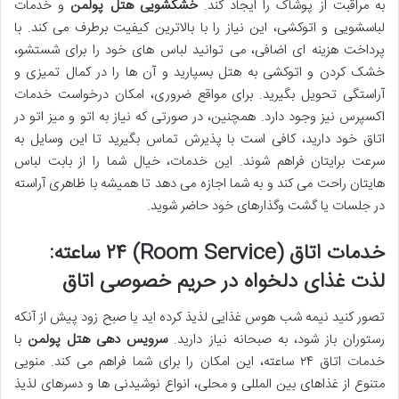
به مراقبت از پوشاک را ایجاد کند.
خشکشویی هتل پولمن
و خدمات
لباسشویی و اتوکشی، این نیاز را با بالاترین کیفیت برطرف می کند. با
پرداخت هزینه ای اضافی، می توانید لباس های خود را برای شستشو،
خشک کردن و اتوکشی به هتل بسپارید و آن ها را در کمال تمیزی و
آراستگی تحویل بگیرید. برای مواقع ضروری، امکان درخواست خدمات
اکسپرس نیز وجود دارد. همچنین، در صورتی که نیاز به اتو و میز اتو در
اتاق خود دارید، کافی است با پذیرش تماس بگیرید تا این وسایل به
سرعت برایتان فراهم شوند. این خدمات، خیال شما را از بابت لباس
هایتان راحت می کند و به شما اجازه می دهد تا همیشه با ظاهری آراسته
در جلسات یا گشت وگذارهای خود حاضر شوید.
خدمات اتاق (Room Service) ۲۴ ساعته:
لذت غذای دلخواه در حریم خصوصی اتاق
تصور کنید نیمه شب هوس غذایی لذیذ کرده اید یا صبح زود پیش از آنکه
رستوران باز شود، به صبحانه نیاز دارید.
سرویس دهی هتل پولمن
با
خدمات اتاق ۲۴ ساعته، این امکان را برای شما فراهم می کند. منویی
متنوع از غذاهای بین المللی و محلی، انواع نوشیدنی ها و دسرهای لذیذ