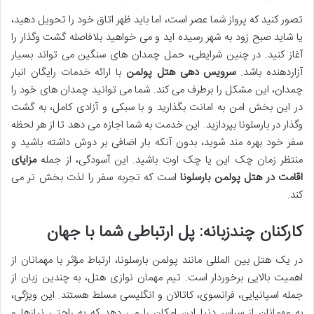
تصور کنید که پرواز شما عصر است، اما باید ظهر اتاق خود را تحویل دهید،
یا شاید صبح زود به شهر رسیده اید و می خواهید بلافاصله گشت وگذار را
آغاز کنید. در چنین شرایطی، حمل چمدان های سنگین می تواند بسیار
آزاردهنده باشد.
سرویس دهی هتل پولمن
با ارائه خدمات رایگان انبار
چمدان، این مشکل را برطرف می کند. شما می توانید چمدان های خود را
در این بخش امن به امانت بگذارید و با سبکی و آزادی کامل، به گشت
وگذار در بارسلونا بپردازید. این خدمت به شما اجازه می دهد تا از هر لحظه
سفر خود بهره مند شوید، بدون آنکه بار اضافی بر دوش داشته باشید و
منتظر زمان چک این یا چک اوت باشید. این آسودگی، از جمله
مزایای
اقامت در هتل پولمن بارسلونا
است که تجربه سفر را لذت بخش تر می
کند.
کارکنان چندزبانه: پل ارتباطی شما با جهان
در یک هتل بین المللی مانند پولمن بارسلونا، ارتباط مؤثر با مهمانان از
اهمیت بالایی برخوردار است. تیم مهمان نوازی هتل، به چندین زبان از
جمله اسپانیایی، فرانسوی، کاتالان و انگلیسی مسلط هستند. این ویژگی،
به مهمانان از سراسر دنیا این امکان را می دهد که به راحتی نیازها و