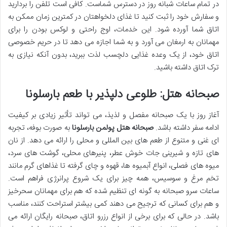
در تمام ساعات شبانه روز در دسترس شماست. کافی است تلفن را بردارید
و سفارش خود را ثبت کنید تا غذای دلخواهتان در کمترین زمان ممکن به
اتاق شما آورده شود. این خدمات، اوج راحتی و لوکس بودن را برای
مهمانان به ارمغان می آورد و به شما اجازه می دهد تا در حریم خصوصی
اتاق خود، از یک وعده غذایی دلچسب لذت ببرید، بدون آنکه نیازی به
ترک اتاق داشته باشید.
صبحانه هتل: طلوعی دلپذیر با طعم بارسلونا
آغاز روز با یک صبحانه مفصل و لذیذ، می تواند تأثیر زیادی بر کیفیت
ادامه سفر داشته باشد.
صبحانه هتل پولمن بارسلونا
به صورت بوفه، تجربه
ای غنی و متنوع از طعم های بین المللی و محلی را ارائه می دهد. از نان
های تازه و شیرینی جات خوش عطر، پنیرهای محلی، گوشت های سرد،
میوه های فصلی، انواع آبمیوه ها، قهوه و چای گرفته تا غذاهای گرم مانند
تخم مرغ و سوسیس، همه چیز برای یک شروع پرانرژی فراهم است.
ساعات سرو صبحانه به گونه ای تنظیم شده که هم برای مهمانان سحرخیز
و هم برای کسانی که ترجیح می دهند کمی بیشتر استراحت کنند، مناسب
باشد. در حالی که برای برخی از انواع رزرو اتاق، صبحانه رایگان ارائه می