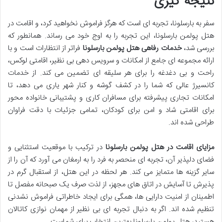
نتیجه گیری
سفر به بارسلونا، تجربه ای است که هرگز فراموش نخواهید کرد، و اقامت در
هتل پولمن بارسلونا، این تجربه را به اوج خود می رساند. همانطور که
بررسی شد،
خدمات رفاهی هتل پولمن بارسلونا
فراتر از انتظارات است و با
ارائه مجموعه ای جامع از امکانات و سرویس دهی بی نظیر، اقامتی لوکس،
راحت و بی دغدغه را برای هر سلیقه ای تضمین می کند. از خدمات
کانسیرژ عالی که شما را در کشف گوشه و کنار شهر یاری می دهد، تا
امکانات تجاری پیشرفته برای مسافران کاری و پشتیبانی خانواده محور
برای اقامتی شاد و امن برای کودکان، تمامی جزئیات با دقت فراوان
طراحی شده اند.
مزایای اقامت در هتل پولمن بارسلونا
در ترکیب با موقعیت استثنایی و
فضای دلپذیر آن، تجربه ای منحصر به فرد را به ارمغان می آورد که آن را از
سایر گزینه ها متمایز می کند. هر لحظه در این هتل، از استقبال گرم در
پذیرش تا آسایش در اتاق های مجهز، از لذت صرف یک صبحانه مفصل تا
اطمینان از امنیت دارایی ها، همگی برای ایجاد خاطراتی فراموش نشدنی
تنظیم شده اند. اگر به دنبال تجربه ای بی نظیر از مهمان نوازی کاتالان
هستید، هتل پولمن بارسلونا بهترین انتخاب برای شماست.