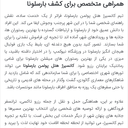
همراهی متخصص برای کشف بارسلونا
تیم کانسیرژ هتل پولمن بارسلونا، فراتر از یک خدمت ساده، نقش
راهنمای شخصی شما را در این شهر پرجنب وجوش ایفا می کند. این افراد
با دانش عمیق خود از بارسلونا و ارتباطات گسترده با بهترین رستوران ها،
جاذبه ها و رویدادهای شهر، آماده اند تا تجربه ای فراموش نشدنی را برای
شما بسازند. تصور کنید بدون هیچ دغدغه ای، بلیط یک بازی فوتبال
هیجان انگیز بارسلونا در ورزشگاه نیوکمپ را در اختیار داشته باشید، یا
میزی در یکی از بهترین رستوران های میشلن بارسلونا برای شامی
رمانتیک برایتان رزرو شود.
کانسیرژ هتل پولمن بارسلونا
می تواند
تورهای شهری اختصاصی را برای شما سازماندهی کند که شامل بازدید از
شاهکارهای معماری گائودی، گشت وگذار در محله های قدیمی و تاریخی
یا حتی سفرهای یک روزه به مناطق اطراف بارسلونا مانند مونتسرات باشد.
علاوه بر این، هماهنگی حمل و نقل از جمله رزرو تاکسی، ترانسفر
فرودگاهی و ارائه توصیه های شخصی برای انتخاب بهترین مسیرها و
جاذبه های پنهان شهر، از دیگر خدمات این بخش است. با تکیه بر تجربه
تیم کانسیرژ، می توانید از لحظه لحظه اقامت خود نهایت لذت را ببرید و