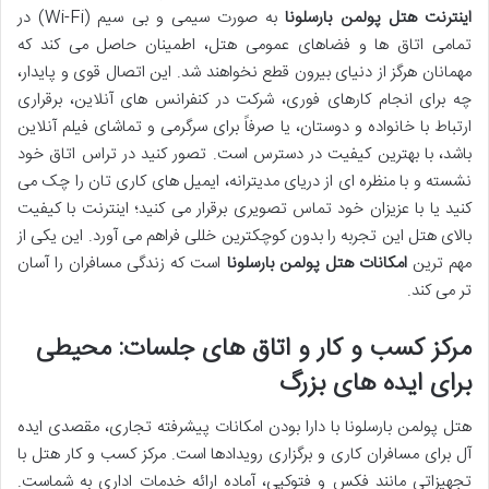
اینترنت هتل پولمن بارسلونا
به صورت سیمی و بی سیم (Wi-Fi) در
تمامی اتاق ها و فضاهای عمومی هتل، اطمینان حاصل می کند که
مهمانان هرگز از دنیای بیرون قطع نخواهند شد. این اتصال قوی و پایدار،
چه برای انجام کارهای فوری، شرکت در کنفرانس های آنلاین، برقراری
ارتباط با خانواده و دوستان، یا صرفاً برای سرگرمی و تماشای فیلم آنلاین
باشد، با بهترین کیفیت در دسترس است. تصور کنید در تراس اتاق خود
نشسته و با منظره ای از دریای مدیترانه، ایمیل های کاری تان را چک می
کنید یا با عزیزان خود تماس تصویری برقرار می کنید؛ اینترنت با کیفیت
بالای هتل این تجربه را بدون کوچکترین خللی فراهم می آورد. این یکی از
مهم ترین
امکانات هتل پولمن بارسلونا
است که زندگی مسافران را آسان
تر می کند.
مرکز کسب و کار و اتاق های جلسات: محیطی
برای ایده های بزرگ
هتل پولمن بارسلونا با دارا بودن امکانات پیشرفته تجاری، مقصدی ایده
آل برای مسافران کاری و برگزاری رویدادها است. مرکز کسب و کار هتل با
تجهیزاتی مانند فکس و فتوکپی، آماده ارائه خدمات اداری به شماست.