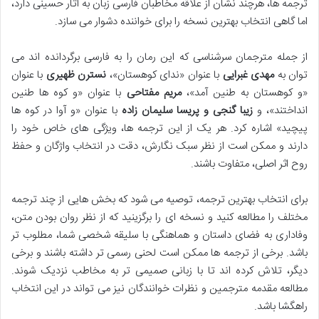
ترجمه ها، هرچند نشان از علاقه مخاطبان فارسی زبان به آثار حسینی دارد،
اما گاهی انتخاب بهترین نسخه را برای خواننده دشوار می سازد.
از جمله مترجمان سرشناسی که این رمان را به فارسی برگردانده اند می
توان به
مهدی غبرایی
با عنوان «ندای کوهستان»،
نسترن ظهیری
با عنوان
«و کوهستان به طنین آمد»،
مریم مفتاحی
با عنوان «و کوه ها طنین
انداختند»، و
زیبا گنجی و پریسا سلیمان زاده
با عنوان «و آوا در کوه ها
پیچید» اشاره کرد. هر یک از این ترجمه ها، ویژگی های خاص خود را
دارند و ممکن است از نظر سبک نگارش، دقت در انتخاب واژگان و حفظ
روح اثر اصلی، متفاوت باشند.
برای انتخاب بهترین ترجمه، توصیه می شود که بخش هایی از چند ترجمه
مختلف را مطالعه کنید و نسخه ای را برگزینید که از نظر روان بودن متن،
وفاداری به فضای داستان و هماهنگی با سلیقه شخصی شما، مطلوب تر
باشد. برخی از ترجمه ها ممکن است لحنی رسمی تر داشته باشند و برخی
دیگر، تلاش کرده اند تا با زبانی صمیمی تر به مخاطب نزدیک شوند.
مطالعه مقدمه مترجمین و نظرات خوانندگان نیز می تواند در این انتخاب
راهگشا باشد.