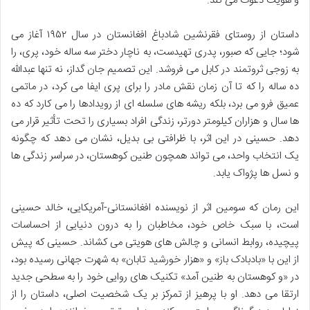
و هویت دعوت می کند.
داستان از روستای فقرنشین شادباغ افغانستان در سال ۱۹۵۲ آغاز می
شود؛ جایی که صبور، پدری تهیدست، به ناچار دختر سه ساله خود، پری، را
به زوجی ثروتمند در کابل می فروشد. این تصمیم جان گداز، نه تنها عبدالله
ده ساله را که تا آن زمان نقش مادر را برای پری ایفا می کرد، در ماتمی
عمیق فرو می برد، بلکه ریشه های سلسله ای از رویدادها را می کارد که ده
ها سال و هزاران کیلومتر دورتر، زندگی افراد بسیاری را تحت تأثیر قرار می
دهد. حسینی در این اثر، با ظرافتی بی بدیل، نشان می دهد که چگونه
یک انتخاب واحد، می تواند همچون طنین کوهستان، در سراسر زندگی ها
و نسل ها پژواک یابد.
این رمان که سومین اثر از نویسنده افغانستانی-آمریکایی، خالد حسینی
است، با سبک خاص خود، مخاطبان را به درون دنیایی از احساسات
پیچیده، روابط انسانی و چالش های هویتی می کشاند. حسینی که پیش
از این با «بادبادک باز» و «هزار خورشید تابان» به شهرت جهانی رسیده بود،
در «و کوهستان به طنین آمد» تکنیک های روایی خود را به سطحی جدید
ارتقا می دهد. او با پرهیز از تمرکز بر یک شخصیت اصلی، داستان را از