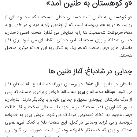
«و کوهستان به طنین آمد»
«و کوهستان به طنین آمد» داستانی خطی نیست، بلکه مجموعه ای از
روایت های به هم پیوسته است که از چندین زاویه دید و در طول چند
دهه، سرنوشت شخصیت ها را به نمایش می گذارد. هسته اصلی داستان،
جدایی عبدالله و پری است، اما این جدایی، نقطه ای می شود برای آغاز
داستان های فرعی متعدد که هر یک به شکلی به این حادثه مرکزی متصل
هستند.
جدایی در شادباغ: آغاز طنین ها
داستان در پاییز سال ۱۹۵۲ در روستای دورافتاده شادباغ افغانستان آغاز
می شود.
عبدالله
ده ساله و
پری
سه ساله، خواهر و برادری هستند که پس
از مرگ مادرشان، پیوندی عمیق و جدایی ناپذیر با یکدیگر دارند. پدرشان،
صبور، کشاورزی فقیر است که در مواجهه با زمستانی سخت و فقر طاقت
فرسا، مجبور به اتخاذ تصمیمی دردناک می شود: فروش پری به خانواده
ثروتمند و بی فرزند وحدتی در کابل. این معامله تلخ با کمک
نبی
، عموی
عبدالله و پری که خدمتکار خانواده وحدتی است، صورت می گیرد. روز