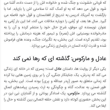
که قربانی خشونت و جنگ شده و خانواده اش را از دست داده، آشنا می
شود و قول می دهد که به او کمک کند تا سلامتی اش را بازیابد. اما با
بازگشت به آمریکا، ادریس به تدریج از افغانستان و قول خود فاصله می
گیرد. سال ها بعد، او رُشی را دوباره ملاقات می کند، اما این بار رُشی به
عنوان نویسنده ای موفق، شرح حال خود را منتشر کرده و آن را به
مادرخوانده بوسنیایی اش (عمره) و تیمور که هزینه درمانش را پرداخته
بود، تقدیم کرده است. این بخش، به تأثیرات جنگ، وعده های فراموش
شده و قدرت اراده انسان در بازسازی زندگی می پردازد.
عادل و مارکوس: گذشته ای که رها نمی کند
یکی دیگر از روایت ها، داستان
عادل
است؛ پسری که در خانه ای زندگی
می کند که پدرش، یک جنایتکار جنگی، آن را بر روی زمین هایی بنا کرده
که زمانی متعلق به صبور (پدر عبدالله و پری) بوده است. این بخش، به
طور ضمنی به عدالت، گناه و چگونگی به ارث رسیدن پیامدهای اعمال
گذشته می پردازد.
مارکوس
، یک امدادگر یونانی و از آشنایان نبی نیز، در
این بخش حضوری کوتاه دارد و نقش حلقه اتصالی بین گذشته و حال را
ایفا می کند.