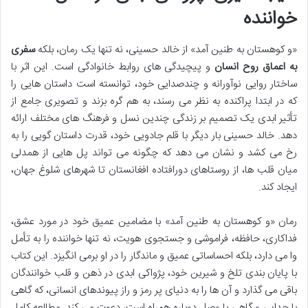
خواننده
«و کوهستان به طنین آمد» از خالد حسینی، نه تنها یک رمان، بلکه
سفری
به اعماق روح انسان
و پیچیدگی های روابط خانوادگی است. این اثر با
ساختار روایی نوآورانه و چندصدایی خود، توانسته است داستان هایی را
که در ابتدا پراکنده به نظر می رسند، به هم گره بزند و تصویری جامع از
تأثیر ابدی یک تصمیم بر زندگی چندین نسل و فرهنگ های مختلف ارائه
دهد. خالد حسینی بار دیگر با قلم جادویی خود، قدرت داستان گویی را به
رخ می کشد و نشان می دهد که چگونه می تواند پل هایی از همدلی
میان قلب ها، از روستاهای دورافتاده افغانستان تا شهرهای شلوغ جهان،
ایجاد کند.
رمان «و کوهستان به طنین آمد» با مضامین عمیق خود در مورد عشق،
فداکاری، حافظه، فراموشی و جستجوی هویت، نه تنها خواننده را به تأمل
وا می دارد، بلکه احساساتی عمیق و ماندگار را در او برمی انگیزد. این کتاب
با پایان بندی تلخ و شیرین خود، پژواکی ابدی در ذهن و قلب خوانندگان
باقی می گذارد و آن ها را به دنیای پر رمز و راز پیوندهای انسانی، که گاهی
با جدایی و گاهی با وصل دوباره همراه است، دعوت می کند. مطالعه کامل