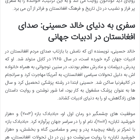
زوایای دید گوناگون روایت می کند و به این ترتیب، خواننده را به سفری
پر فراز و نشیب در دل تاریخ و فرهنگ افغانستان و فراتر از آن می برد.
سفری به دنیای خالد حسینی: صدای
افغانستان در ادبیات جهانی
خالد حسینی، نویسنده ای که نامش با بازتاب صدای مردم افغانستان در
ادبیات جهان گره خورده است، در سال ۱۹۶۵ در کابل متولد شد. او که
پدرش دیپلمات و مادرش معلم بودند، در سنین نوجوانی به همراه خانواده
اش به دلیل تحولات سیاسی افغانستان، به آمریکا مهاجرت کرد و سرانجام
در کالیفرنیا ساکن شد. حسینی ابتدا در رشته پزشکی تحصیل کرد و سال
ها به عنوان پزشک مشغول به کار بود، اما شور نوشتن و روایت داستان
های زادگاهش، او را به دنیای ادبیات کشاند.
موفقیت های چشمگیر دو رمان اول او، «بادبادک باز» (۲۰۰۳) و «هزار
خورشید تابان» (۲۰۰۷)، نام او را در سراسر جهان پرآوازه کرد. «بادبادک باز»
با تمرکز بر رابطه پیچیده پدر و پسر و مضامین گناه و بخشش، و «هزار
خورشید تابان» با روایت سرنوشت دو زن در دل تحولات افغانستان، هر