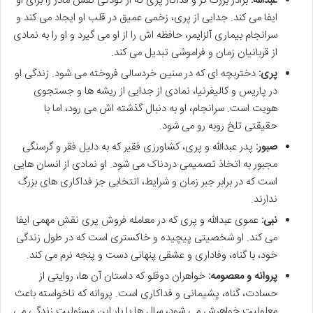
عبدالله:
برادر بزرگ تر و فداکار پری که از کودکی نقش مادر را برای او
ایفا می کند. جدایی از پری، زخمی عمیق در قلب او ایجاد می کند و
سرانجام بیماری آلزایمر، حافظه اش را از او می گیرد و او را به نمادی
از قربانیان زمان و فراموشی تبدیل می کند.
پری:
دختربچه ای که در سنین خردسالی فروخته می شود. زندگی او
در پاریس و کالیفرنیا، نمادی از جدایی از ریشه ها و جستجوی
هویت است. سرانجام، او به دنبال گذشته اش می رود، اما با
حقیقتی تلخ روبه رو می شود.
صبور:
پدر عبدالله و پری، کشاورزی فقیر که به دلیل فقر و گرسنگی
مجبور به اتخاذ تصمیمی دردناک می شود. او نمادی از انسان هایی
است که در برابر جبر زمان و شرایط، انتخابی جز فداکاری های بزرگ
ندارند.
نبی:
عموی عبدالله و پری که در معامله فروش پری نقش مهمی ایفا
می کند. او شخصیتی پیچیده و خاکستری است که در طول زندگی
خود، با گناه، وفاداری و عشقی پنهانی دست و پنجه نرم می کند.
پروانه و معصومه:
خواهران دوقلو که داستان آن ها، روایتی از
حسادت، گناه، پشیمانی و فداکاری است. پروانه که ناخواسته باعث
معلولیت خواهرش می شود، سال ها با بار این مسئولیت زندگی می