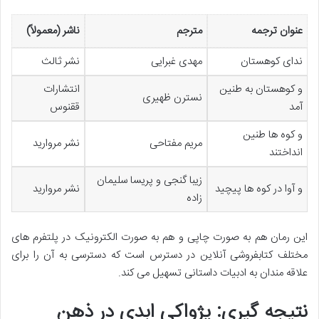
عنوان ترجمه
مترجم
ناشر (معمولاً)
ندای کوهستان
مهدی غبرایی
نشر ثالث
و کوهستان به طنین
انتشارات
نسترن ظهیری
آمد
ققنوس
و کوه ها طنین
مریم مفتاحی
نشر مروارید
انداختند
زیبا گنجی و پریسا سلیمان
و آوا در کوه ها پیچید
نشر مروارید
زاده
این رمان هم به صورت چاپی و هم به صورت الکترونیک در پلتفرم های
مختلف کتابفروشی آنلاین در دسترس است که دسترسی به آن را برای
علاقه مندان به ادبیات داستانی تسهیل می کند.
نتیجه گیری: پژواکی ابدی در ذهن