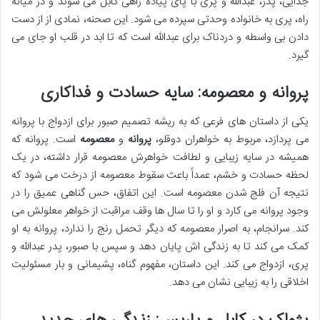
جدایی، پدر، عبدالله و پری با پای پیاده راهی کابل می شوند و در میانه
راه، پری به خانواده وحدتی سپرده می شود. این صحنه، نمادی از از دست
دادن بی واسطه و دردناک برای عبدالله است که تا ابد در قلب او جای می
گیرد.
پروانه و معصومه: سایه حسادت و فداکاری
یکی از داستان های فرعی که به ریشه تصمیم صبور برای ازدواج با پروانه
می پردازد، مربوط به خواهران دوقلو،
پروانه
و
معصومه
است. پروانه که
همیشه در سایه زیبایی و لطافت خواهرش معصومه قرار داشته، در یک
لحظه حسادت و خشم، عمداً باعث سقوط معصومه از درخت می شود که
نتیجه آن فلج شدن معصومه است. این اتفاق، حس گناهی عمیق را در
وجود پروانه می کارد و او را تا سال ها وقف مراقبت از خواهر معلولش می
کند. سرانجام، به اصرار معصومه که دیگر تحمل رنج را ندارد، پروانه به او
کمک می کند تا به زندگی اش پایان دهد و سپس با صبور، پدر عبدالله و
پری، ازدواج می کند. این داستان، مفهوم گناه، پشیمانی و بار مسئولیت
اخلاقی را به زیبایی نشان می دهد.