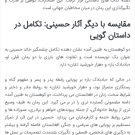
دسته کتاب های داستانی قرار گرفت. این افتخارات، گواهی بر قدرت و
تأثیرگذاری این رمان در میان مخاطبان جهانی است.
مقایسه با دیگر آثار حسینی: تکامل در
داستان گویی
«و کوهستان به طنین آمد» نشان دهنده تکامل چشمگیر خالد حسینی به
عنوان یک نویسنده است و تفاوت های بارزی با دو رمان قبلی او،
«بادبادک باز» و «هزار خورشید تابان» دارد.
در حالی که «بادبادک باز» بر پویایی رابطه پدر و پسر و مفهوم گناه و
رستگاری متمرکز بود، و «هزار خورشید تابان» به روابط مادر و دختر و
شرایط سخت زنان در افغانستان می پرداخت، «و کوهستان به طنین آمد»
دامنه مضمونی گسترده تری را در بر می گیرد. این رمان به طیف وسیع
تری از روابط خانوادگی، از جمله پیوندهای خواهر و برادری، عموزاده ها و
حتی روابط خدمه و کارفرمایان می پردازد. حسینی در این اثر، از تمرکز
مستقیم بر پویایی های سیاسی و جنگی افغانستان فاصله گرفته و بیشتر
به درگیری های شخصی، فلسفی و تأثیرات بلندمدت تصمیمات بر نسل ها