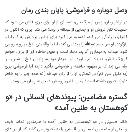
وصل دوباره و فراموشی: پایان بندی رمان
در اواخر رمان، پس از مرگ نبی، نامه ای از او برای پری فاش می شود که
حقیقت تلخ فروش او و جدایی از عبدالله را برملا می کند. پری که اکنون در
کالیفرنیا زندگی می کند، تصمیم می گیرد برای یافتن برادرش به کالیفرنیا
بازگردد. او سرانجام
عبدالله
را پیدا می کند، اما با واقعیتی تلخ تر روبه رو می
شود: عبدالله به بیماری آلزایمر دچار است و هیچ خاطره ای از پری، خواهر
کوچک ترش، به یاد نمی آورد. این دیدار دوباره، پایانی تلخ و شیرین را
رقم می زند که بر مفهوم حافظه و فراموشی تأکید دارد؛ آیا فراموشی پری
(به دلیل سن کم) در کودکی، او را از رنج عبدالله (که همه چیز را به خاطر
دارد) مصون داشته است؟ رمان با این پرسش عمیق به پایان می رسد.
گستره مضامین: پیوندهای انسانی در «و
کوهستان به طنین آمد»
خالد حسینی در «و کوهستان به طنین آمد» با هنرمندی تمام، طیف
وسیعی از مضامین انسانی و فلسفی را به تصویر می کشد که از مرزهای