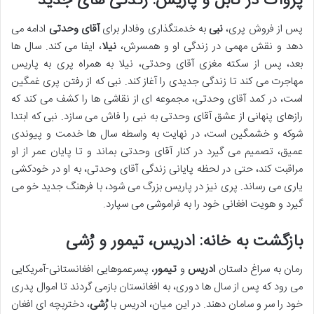
پژواک در کابل و پاریس: زندگی های جدید
پس از فروش پری،
نبی
به خدمتگذاری وفادار برای
آقای وحدتی
ادامه می
دهد و نقش مهمی در زندگی او و همسرش،
نیلا
، ایفا می کند. سال ها
بعد، پس از سکته مغزی آقای وحدتی، نیلا به همراه پری به پاریس
مهاجرت می کند تا زندگی جدیدی را آغاز کند. نبی که از رفتن پری غمگین
است، در کمد آقای وحدتی، مجموعه ای از نقاشی ها را کشف می کند که
رازهای پنهانی از عشق آقای وحدتی به نبی را فاش می سازد. نبی که ابتدا
شوکه و خشمگین است، در نهایت به واسطه سال ها خدمت و پیوندی
عمیق، تصمیم می گیرد در کنار آقای وحدتی بماند و تا پایان عمر از او
مراقبت کند، حتی در لحظه پایانی زندگی آقای وحدتی، به او در خودکشی
یاری می رساند. پری نیز در پاریس بزرگ می شود، با فرهنگ جدید خو می
گیرد و هویت افغانی خود را به فراموشی می سپارد.
بازگشت به خانه: ادریس، تیمور و رُشی
رمان به سراغ داستان
ادریس
و
تیمور
، پسرعموهایی افغانستانی-آمریکایی
می رود که پس از سال ها دوری، به افغانستان بازمی گردند تا اموال پدری
خود را سر و سامان دهند. در این میان، ادریس با
رُشی
، دختربچه ای افغان