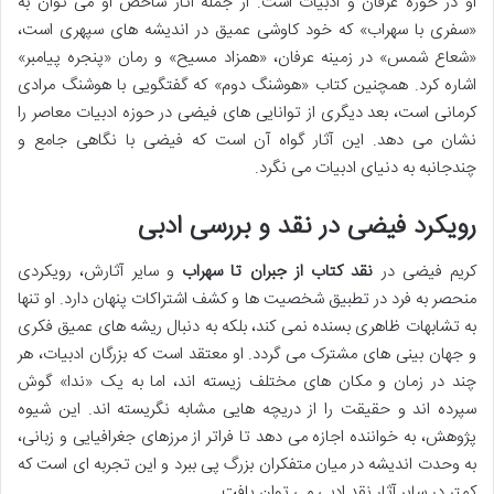
او در حوزه عرفان و ادبیات است. از جمله آثار شاخص او می توان به
«سفری با سهراب» که خود کاوشی عمیق در اندیشه های سپهری است،
«شعاع شمس» در زمینه عرفان، «همزاد مسیح» و رمان «پنجره پیامبر»
اشاره کرد. همچنین کتاب «هوشنگ دوم» که گفتگویی با هوشنگ مرادی
کرمانی است، بعد دیگری از توانایی های فیضی در حوزه ادبیات معاصر را
نشان می دهد. این آثار گواه آن است که فیضی با نگاهی جامع و
چندجانبه به دنیای ادبیات می نگرد.
رویکرد فیضی در نقد و بررسی ادبی
کریم فیضی در
نقد کتاب از جبران تا سهراب
و سایر آثارش، رویکردی
منحصر به فرد در تطبیق شخصیت ها و کشف اشتراکات پنهان دارد. او تنها
به تشابهات ظاهری بسنده نمی کند، بلکه به دنبال ریشه های عمیق فکری
و جهان بینی های مشترک می گردد. او معتقد است که بزرگان ادبیات، هر
چند در زمان و مکان های مختلف زیسته اند، اما به یک «ندا» گوش
سپرده اند و حقیقت را از دریچه هایی مشابه نگریسته اند. این شیوه
پژوهش، به خواننده اجازه می دهد تا فراتر از مرزهای جغرافیایی و زبانی،
به وحدت اندیشه در میان متفکران بزرگ پی ببرد و این تجربه ای است که
کمتر در سایر آثار نقد ادبی می توان یافت.