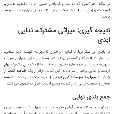
در واقع، هر کسی که به دنبال ارتباطی عمیق تر با مفاهیم هستی،
انسانیت و زیبایی در ادبیات است، در این کتاب چیزی برای کشف خواهد
یافت.
نتیجه گیری: میراثی مشترک، ندایی
ابدی
در پایان این سفر پربار با کتاب «از جبران تا سهراب» نوشته کریم فیضی،
می توان دریافت که چگونه دو روح بلندمرتبه، جبران خلیل جبران و سهراب
سپهری، هرچند در اقلیم های متفاوت زیستند، اما از یک منبع مشترک الهام
گرفتند و ندایی واحد را سر دادند. این کتاب، فراتر از یک
خلاصه کتاب از
جبران تا سهراب ( نویسنده کریم فیضی )
، اثری است که وحدت اندیشه،
عرفان و طبیعت گرایی را در گستره وسیع ادبیات شرق به تصویر می کشد.
جمع بندی نهایی
مهمترین پیام کتاب، هم آوایی فکری جبران و سهراب در مفاهیمی چون
شایداندیشی، هستی باوری، فراقومی اندیشی، و
طبیعت گرایی جبران و