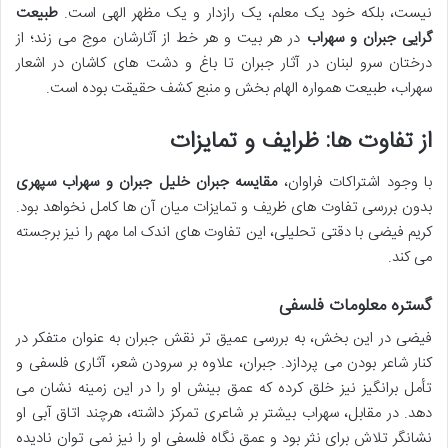
نیست، بلکه خود یک معلم، یک رازدار و یک مظهر الهی است.
طبیعت
گرایی جبران و سهراب
در هر بیت و هر خط از آثارشان موج می زند؛ از
درختان سرو لبنان در آثار جبران تا باغ و دشت های کاشان در اشعار
سهراب، طبیعت همواره الهام بخش و منبع کشف حقیقت بوده است.
از تفاوت ها: ظرایف و تمایزات
با وجود اشتراکات فراوان،
مقایسه جبران خلیل جبران و سهراب سپهری
بدون بررسی تفاوت های ظریف و تمایزات میان آن ها کامل نخواهد بود.
کریم فیضی با دقتی تحلیلی، این تفاوت های اندک اما مهم را نیز برجسته
می کند.
گستره معلومات فلسفی
فیضی در این بخش، به بررسی عمیق تر نقش جبران به عنوان متفکر در
کنار شاعر بودن می پردازد. جبران، علاوه بر سرودن شعر، آثاری فلسفی و
تأمل برانگیز نیز خلق کرده که عمق بینش او را در این زمینه نشان می
دهد. در مقابل، سهراب بیشتر بر شاعری تمرکز داشته، هرچند اتاق آبی او
نشانگر تلاش برای نثر بود و عمق نگاه فلسفی او را نیز نمی توان نادیده