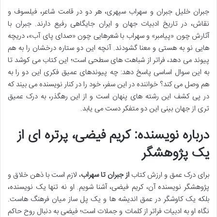
جبران خلیل جبران و سهراب سپهری، هر دو در قامت شاعر، فیلسوف و
نقاش، در تاریخ ادبیات جهان و ایران جایگاهی رفیع دارند. جبران با
آثارش چون «پیامبر» و سهراب با شعرهایی چون «صدای پای آب»، دریچه
هایی نو به هستی و معنا گشودند. آنچه این دو ستاره درخشان را به هم
پیوند می دهد، فراتر از شباهت های سطحی است؛ این کتاب می کوشد تا
به این سوال اساسی پاسخ دهد: چه پیوندهای عمیق فکری این دو را به
هم وصل می کند؟ خواننده در این سفر، خود را در کنار نویسنده می بیند که
در پی کشف این رشته های پنهان است و از این رهگذر، به درک عمیق
تری از جهان بینی این دو متفکر دست می یابد.
درباره نویسنده: کریم فیضی، پرتره ای از
یک پژوهشگر
برای درک عمق و ارزش کتاب
از جبران تا سهراب
، لازم است با ذهن خلاق و
پژوهشگر نویسنده آن، کریم فیضی، آشنا شویم. او نه تنها یک نویسنده،
بلکه یک کاوشگر در عمق اندیشه ها و یک پل ساز میان فرهنگ هاست.
نگاه او به ادبیات فراتر از کلمات و جملات است؛ فیضی به دنبال روح حاکم