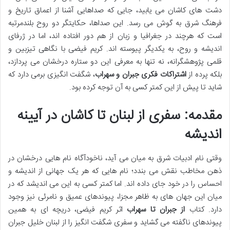
دشت های کاشان می یابید، جایی که صداهایی آشنا از اعماق تاریخ و
فرهنگ شرق به گوش می رسد. این صداها، حکایتگر دو روح بلندمرتبه
است که هرچند در جغرافیا و زبان از هم دور افتاده اند، اما در ژرفای
اندیشه و روح، به یکدیگر پیوسته اند. کریم فیضی با نگاهی تیزبین و
قلمی پژوهشگرانه، نه تنها به معرفی این دو ستاره درخشان می پردازد،
بلکه پرده از
اشتراکات فکری جبران و سهراب
، شگفت انگیزی برمی دارد که
شاید تا پیش از این کمتر کسی به آن توجه کرده بود.
مقدمه: سفری از لبنان تا کاشان در آیینه
اندیشه
وقتی نام ادبیات شرق به میان می آید، ناخودآگاه نام هایی درخشان در
ذهن مخاطب نقش می بندد؛ نام هایی که هر یک جهانی از اندیشه و
احساس را در خود جای داده اند. اما کمتر کسی به این می اندیشد که در
میان این جهان های به ظاهر مجزا، پیوندهای عمیق و نامرئی نیز وجود
دارد. کتاب
از جبران تا سهراب
اثر کریم فیضی، دریچه ای به همین
پیوندهای ناگفته می گشاید و سفری شگفت انگیز را از لبنان خلیل جبران