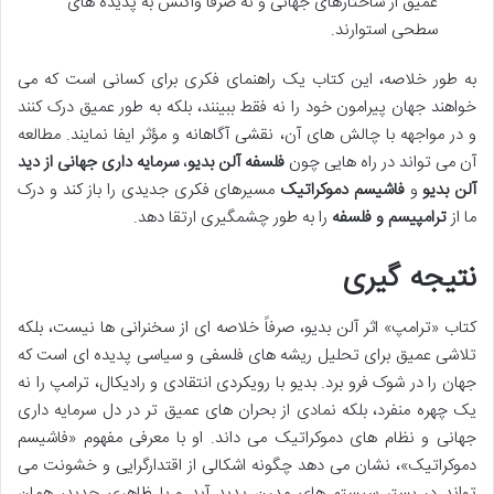
عمیق از ساختارهای جهانی و نه صرفاً واکنش به پدیده های
سطحی استوارند.
به طور خلاصه، این کتاب یک راهنمای فکری برای کسانی است که می
خواهند جهان پیرامون خود را نه فقط ببینند، بلکه به طور عمیق درک کنند
و در مواجهه با چالش های آن، نقشی آگاهانه و مؤثر ایفا نمایند. مطالعه
آن می تواند در راه هایی چون
فلسفه آلن بدیو
،
سرمایه داری جهانی از دید
آلن بدیو
و
فاشیسم دموکراتیک
مسیرهای فکری جدیدی را باز کند و درک
ما از
ترامپیسم و فلسفه
را به طور چشمگیری ارتقا دهد.
نتیجه گیری
کتاب «ترامپ» اثر آلن بدیو، صرفاً خلاصه ای از سخنرانی ها نیست، بلکه
تلاشی عمیق برای تحلیل ریشه های فلسفی و سیاسی پدیده ای است که
جهان را در شوک فرو برد. بدیو با رویکردی انتقادی و رادیکال، ترامپ را نه
یک چهره منفرد، بلکه نمادی از بحران های عمیق تر در دل سرمایه داری
جهانی و نظام های دموکراتیک می داند. او با معرفی مفهوم «فاشیسم
دموکراتیک»، نشان می دهد چگونه اشکالی از اقتدارگرایی و خشونت می
تواند در بستر سیستم های مدرن پدید آید و با ظاهری جدید، همان