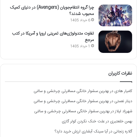
چرا گروه انتقام‌جویان (Avengers) در دنیای کمیک
محبوب شدند؟
6 خرداد 1405
تفاوت متدولوژی‌های تمرینی اروپا و آمریکا در کتب
مرجع
1 خرداد 1405
نظرات کاربران
کامیار هادی
در
بهترین سشوار خانگی مسافرتی چرخشی و سالنی
دینار نعمتی
در
بهترین سشوار خانگی مسافرتی چرخشی و سالنی
شهرزاد لیلاز
در
بهترین سشوار خانگی مسافرتی چرخشی و سالنی
بهمن خلعتبری
در
علت خنک نکردن کولر گازی
گلاره زنجانی
در
آیا سینک آبشاری ارزش خرید دارد؟