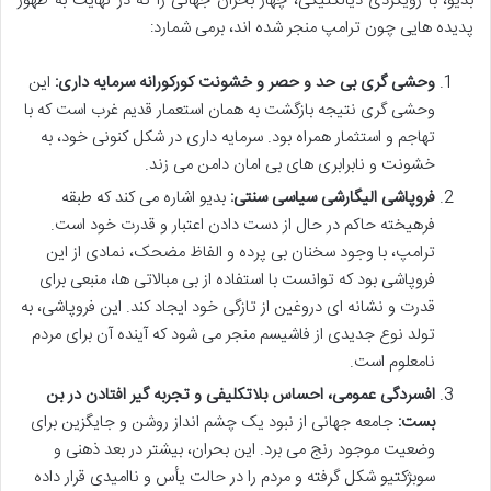
بدیو، با رویکردی دیالکتیکی، چهار بحران جهانی را که در نهایت به ظهور
پدیده هایی چون ترامپ منجر شده اند، برمی شمارد:
وحشی گری بی حد و حصر و خشونت کورکورانه سرمایه داری:
این
وحشی گری نتیجه بازگشت به همان استعمار قدیم غرب است که با
تهاجم و استثمار همراه بود. سرمایه داری در شکل کنونی خود، به
خشونت و نابرابری های بی امان دامن می زند.
فروپاشی الیگارشی سیاسی سنتی:
بدیو اشاره می کند که طبقه
فرهیخته حاکم در حال از دست دادن اعتبار و قدرت خود است.
ترامپ، با وجود سخنان بی پرده و الفاظ مضحک، نمادی از این
فروپاشی بود که توانست با استفاده از بی مبالاتی ها، منبعی برای
قدرت و نشانه ای دروغین از تازگی خود ایجاد کند. این فروپاشی، به
تولد نوع جدیدی از فاشیسم منجر می شود که آینده آن برای مردم
نامعلوم است.
افسردگی عمومی، احساس بلاتکلیفی و تجربه گیر افتادن در بن
بست:
جامعه جهانی از نبود یک چشم انداز روشن و جایگزین برای
وضعیت موجود رنج می برد. این بحران، بیشتر در بعد ذهنی و
سوبژکتیو شکل گرفته و مردم را در حالت یأس و ناامیدی قرار داده