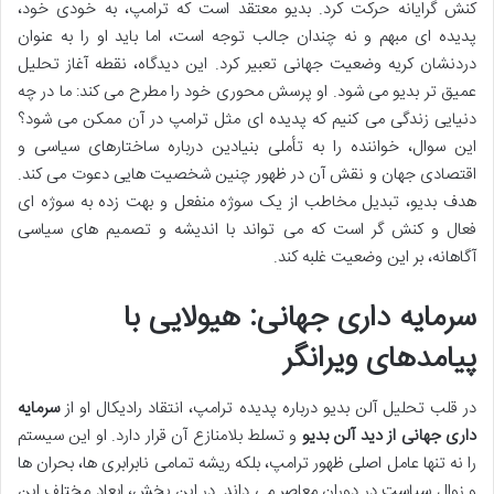
کنش گرایانه حرکت کرد. بدیو معتقد است که ترامپ، به خودی خود،
پدیده ای مبهم و نه چندان جالب توجه است، اما باید او را به عنوان
دردنشان کریه وضعیت جهانی تعبیر کرد. این دیدگاه، نقطه آغاز تحلیل
عمیق تر بدیو می شود. او پرسش محوری خود را مطرح می کند: ما در چه
دنیایی زندگی می کنیم که پدیده ای مثل ترامپ در آن ممکن می شود؟
این سوال، خواننده را به تأملی بنیادین درباره ساختارهای سیاسی و
اقتصادی جهان و نقش آن در ظهور چنین شخصیت هایی دعوت می کند.
هدف بدیو، تبدیل مخاطب از یک سوژه منفعل و بهت زده به سوژه ای
فعال و کنش گر است که می تواند با اندیشه و تصمیم های سیاسی
آگاهانه، بر این وضعیت غلبه کند.
سرمایه داری جهانی: هیولایی با
پیامدهای ویرانگر
در قلب تحلیل آلن بدیو درباره پدیده ترامپ، انتقاد رادیکال او از
سرمایه
داری جهانی از دید آلن بدیو
و تسلط بلامنازع آن قرار دارد. او این سیستم
را نه تنها عامل اصلی ظهور ترامپ، بلکه ریشه تمامی نابرابری ها، بحران ها
و زوال سیاست در دوران معاصر می داند. در این بخش، ابعاد مختلف این