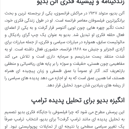
زندگینامه و پیشینه فکری آلن بدیو
آلن بدیو، متولد ۱۹۳۷ در مراکش فرانسوی، یکی از برجسته ترین و بحث
برانگیزترین فیلسوفان معاصر فرانسه است. او در طول زندگی فکری خود،
تحت تأثیر چهره هایی چون لویی آلتوسر قرار گرفت و به یکی از اعضای
فعال حلقه فکری او تبدیل شد. بدیو به عنوان یک چپ گرای رادیکال و
مائوئیست سابق، همواره در مبارزات سیاسی و فکری، از جمله مبارزات برای
آزادی الجزایر و جنبش مه ۱۹۶۸ فرانسه، حضوری فعال داشته است. او به
شدت منتقد پست مدرنیسم و سرمایه داری است و تلاش می کند
مفاهیمی چون هستی، حقیقت و سوژه را بر پایه های ریاضیاتی و منطقی
بازتعریف کند. آثار او عموماً با عمق فلسفی و زبان پیچیده ای همراه
هستند، اما همین عمق است که به او اجازه می دهد پدیده های سیاسی را
از ریشه های بنیادین شان مورد تحلیل قرار دهد.
انگیزه بدیو برای تحلیل پدیده ترامپ
این پرسش مطرح می شود که چرا فیلسوفی با جایگاه فکری بدیو تصمیم
به تحلیل پدیده ای مانند ترامپ گرفت؟ برای بدیو، انتخاب ترامپ صرفاً
یک تغییر سیاسی سطحی یا نتیجه ای از تمایلات پوپولیستی نبود. او