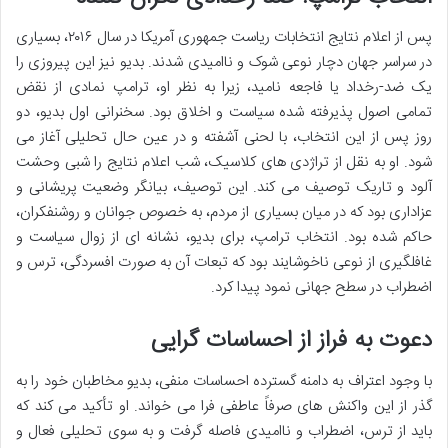
پس از اعلام نتایج انتخابات ریاست جمهوری آمریکا در سال ۲۰۱۶، بسیاری
در سراسر جهان دچار نوعی شوک و ناامیدی شدند. بدیو نیز این پیروزی را
یک ضد-رخداد یا فاجعه نامید، زیرا به نظر او، ترامپ نمادی از نقض
تمامی اصول پذیرفته شده سیاست و اخلاق بود. سخنرانی اول بدیو، دو
روز پس از این انتخاب، با لحنی آشفته و در عین حال تحلیلی آغاز می
شود. او به نقل از تراژدی های کلاسیک، شب اعلام نتایج را شبی وحشت
آلود و تاریک توصیف می کند. این توصیف، بیانگر وضعیت پریشانی و
عزاداری بود که در میان بسیاری از مردم، به خصوص جوانان و روشنفکران،
حاکم شده بود. انتخاب ترامپ، برای بدیو، نشانه ای از زوال سیاست و
غافلگیری از نوعی ناخوشایند بود که تبعات آن به صورت افسردگی، ترس و
اضطراب در سطح جهانی نمود پیدا کرد.
دعوت به فراز از احساسات گرایی
با وجود اعتراف به دامنه گسترده احساسات منفی، بدیو مخاطبان خود را به
گذر از این واکنش های صرفاً عاطفی فرا می خواند. او تأکید می کند که
باید از ترس، اضطراب و ناامیدی فاصله گرفت و به سوی تحلیلی فعال و