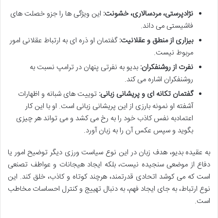
نژادپرستی، مردسالاری، خشونت:
این ویژگی ها را جزو خصلت های
فاشیستی می داند.
بیزاری از منطق و عقلانیت:
گفتمان او ذره ای به ارتباط عقلانی امور
مربوط نیست.
نفرت از روشنفکران:
بدیو به نفرتی پنهان در ترامپ نسبت به
روشنفکران اشاره می کند.
گفتمان تکانه ای و پریشانی زبانی:
توییت های شبانه و اظهارات
آشفته او نمونه بارزی از این پریشانی زبانی است. او با این کار
اعتمادبه نفس کاذب خود را به رخ می کشد و می تواند هر چیزی
بگوید و سپس عکس آن را به زبان آورد.
به عقیده بدیو، هدف زبان در این نوع سیاست ورزی دیگر توضیح امور یا
دفاع از موضعی سنجیده نیست، بلکه ایجاد هیجانات و عواطف تصنعی
است که می کوشد اتحادی قدرتمند، هرچند کوتاه و کاذب، خلق کند. این
نوع ارتباط، به جای ایجاد فهم، به دنبال تهییج و کنترل احساسات مخاطب
است.