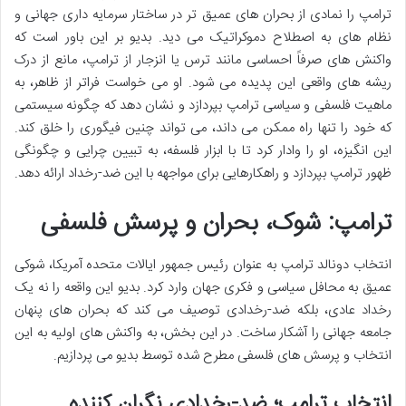
ترامپ را نمادی از بحران های عمیق تر در ساختار سرمایه داری جهانی و
نظام های به اصطلاح دموکراتیک می دید. بدیو بر این باور است که
واکنش های صرفاً احساسی مانند ترس یا انزجار از ترامپ، مانع از درک
ریشه های واقعی این پدیده می شود. او می خواست فراتر از ظاهر، به
ماهیت فلسفی و سیاسی ترامپ بپردازد و نشان دهد که چگونه سیستمی
که خود را تنها راه ممکن می داند، می تواند چنین فیگوری را خلق کند.
این انگیزه، او را وادار کرد تا با ابزار فلسفه، به تبیین چرایی و چگونگی
ظهور ترامپ بپردازد و راهکارهایی برای مواجهه با این ضد-رخداد ارائه دهد.
ترامپ: شوک، بحران و پرسش فلسفی
انتخاب دونالد ترامپ به عنوان رئیس جمهور ایالات متحده آمریکا، شوکی
عمیق به محافل سیاسی و فکری جهان وارد کرد. بدیو این واقعه را نه یک
رخداد عادی، بلکه ضد-رخدادی توصیف می کند که بحران های پنهان
جامعه جهانی را آشکار ساخت. در این بخش، به واکنش های اولیه به این
انتخاب و پرسش های فلسفی مطرح شده توسط بدیو می پردازیم.
انتخاب ترامپ؛ ضد-رخدادی نگران کننده