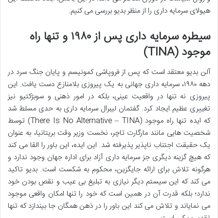
هیولای سرمایه داری را از منظر بدیو بررسی می کنیم.
سیطره سرمایه داری پس از ۱۹۸۰ و تنها راه
موجود (TINA)
آلن بدیو معتقد است که پس از فروپاشی کمونیسم و پایان جنگ سرد در
دهه ۱۹۸۰، سرمایه داری جهانی به یک پیروزی بلامنازع دست یافت. این
پیروزی نه تنها در واقعیت عینی، بلکه در امور ذهنی و سوبژکتیو نیز
تغییری عظیم ایجاد کرد. گفتمان لیبرال سرمایه داری به حدی مسلط شد
که ایده تنها راه موجود (There Is No Alternative – TINA) توسط
شخصیت هایی مانند مارگارت تاچر، نخست وزیر وقت بریتانیا، به عنوان
یک حقیقت اجتناب ناپذیر پذیرفته شد. این ایده، این باور را القا می کند
که هیچ گزینه دیگری جز سرمایه داری آزاد برای اداره جهان وجود ندارد و
هرگونه تلاش برای ارائه جایگزین، محکوم به شکست است. بدیو تاکید
می کند که این سیستم دیگر نیازی به تبلیغ بی عیب و نقص بودن خود
ندارد؛ بلکه قدرت آن در همین است که خود را تنها امکان واقعی موجود
می نمایاند و تلاش می کند این باور را در ذهن همگان جا بیندازد که تنها