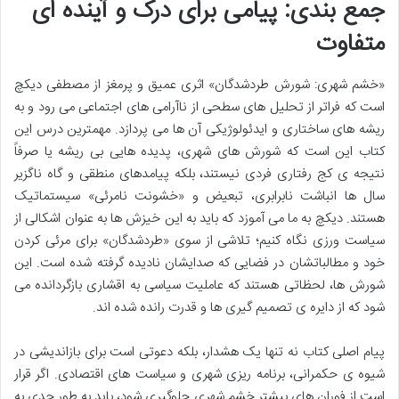
جمع بندی: پیامی برای درک و آینده ای
متفاوت
«خشم شهری: شورش طردشدگان» اثری عمیق و پرمغز از مصطفی دیکچ
است که فراتر از تحلیل های سطحی از ناآرامی های اجتماعی می رود و به
ریشه های ساختاری و ایدئولوژیکی آن ها می پردازد. مهمترین درس این
کتاب این است که شورش های شهری، پدیده هایی بی ریشه یا صرفاً
نتیجه ی کج رفتاری فردی نیستند، بلکه پیامدهای منطقی و گاه ناگزیر
سال ها انباشت نابرابری، تبعیض و «خشونت نامرئی» سیستماتیک
هستند. دیکچ به ما می آموزد که باید به این خیزش ها به عنوان اشکالی از
سیاست ورزی نگاه کنیم؛ تلاشی از سوی «طردشدگان» برای مرئی کردن
خود و مطالباتشان در فضایی که صدایشان نادیده گرفته شده است. این
شورش ها، لحظاتی هستند که عاملیت سیاسی به اقشاری بازگردانده می
شود که از دایره ی تصمیم گیری ها و قدرت رانده شده اند.
پیام اصلی کتاب نه تنها یک هشدار، بلکه دعوتی است برای بازاندیشی در
شیوه ی حکمرانی، برنامه ریزی شهری و سیاست های اقتصادی. اگر قرار
است از فوران های بیشتر خشم شهری جلوگیری شود، باید به طور جدی به