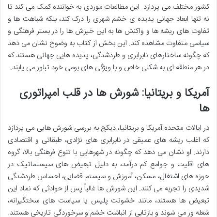
کشور مختلف می پردازد. این مطالعات موردی به خواننده کمک می کند تا
نه تنها ابعاد جهانی پدیده ی خشم شهری را درک کند، بلکه شباهت ها و
تفاوت های ریشه ها و واکنش ها به این خیزش ها را در بستر فرهنگی و
سیاسی متفاوت مشاهده کند. این بخش از کتاب به وضوح نشان می دهد
که چگونه ساختارهای نابرابری و طردشدگی، پدیده هایی جهانی هستند که
در هر منطقه ای به شکلی خاص و با ویژگی های بومی خود تبلور می یابند.
آمریکا و بریتانیا: شورش ها در قلب امپراتوری
ها
در ایالات متحده آمریکا و بریتانیا، دیکچ به بررسی شورش هایی می پردازد
که اغلب ریشه های عمیقی در نابرابری های نژادی، طبقاتی و اقتصادی
دارند. او نشان می دهد که چگونه در شهرهایی با تنوع فرهنگی بالا، گروه
های اقلیت و جوامع کم درآمد، به دلیل تبعیض های سیستماتیک در
حوزه های اشتغال، مسکن، آموزش و سیستم قضایی، احساس طردشدگی
شدیدی را تجربه می کنند. این شورش ها غالباً پس از حوادثی که نماد این
تبعیض ها هستند، مانند خشونت پلیس یا سیاست های سختگیرانه،
شعله ور می شوند و بازتابی از انباشت خشم و سرخوردگی تاریخی هستند.