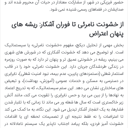
حضور فیزیکی در شهر، از مشارکت معنادار در حیات آن محروم شده اند و
صدایشان در فضاهای رسمی شنیده نمی شود.
از خشونت نامرئی تا فوران آشکار: ریشه های
پنهان اعتراض
بخش مهمی از تحلیل دیکچ، مفهوم «خشونت نامرئی» یا سیستماتیک
است. او توضیح می دهد که خشونت آشکاری که در شورش های شهری
می بینیم، ریشه در خشونتی عمیق تر و پنهان تر دارد که به صورت روزمره
در زندگی طردشدگان جریان دارد. این خشونت نامرئی، خود را در قالب
استثمار شغلی (دستمزدهای پایین، عدم بیمه، نبود امنیت شغلی)، نابرابری
در دسترسی به مسکن و خدمات عمومی (آموزش، بهداشت)، و تبعیض
های ساختاری نشان می دهد. این ستم سیستماتیک، که به تدریج اعتماد
به نهادها را از بین می برد و حس نابرابری را تقویت می کند، مانند آتش
زیر خاکستری است که سال ها شعله ور می ماند تا زمانی که با تلنبار شدن
فشارها، به یک انفجار آشکار تبدیل می شود. این نگاه، به ما کمک می کند
تا اعتراضات را نه فقط نتیجه ای از تصمیمات لحظه ای یا اقدامات
خشونت آمیز فردی، بلکه پیامد اجتناب ناپذیر یک سیستم ناعادلانه در