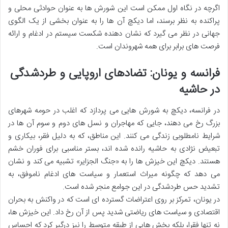
اگرچه در نگاه اول ممکن است این شورش ها به عنوان حوادثی محلی و
پراکنده به نظر برسند، اما دیکچ آن ها را به عنوان بخشی از یک الگوی
جهانی در نظر می گیرد که نشان دهنده شکست سیستم در ادغام و ارائه
فرصت های برابر برای همه شهروندان است.
فرانسه و یونان: تضادهای اروپایی و طردشدگی
در حاشیه
در فرانسه، دیکچ به شورش هایی می پردازد که اغلب در حومه شهرهای
بزرگ رخ می دهند، جایی که مهاجران و نسل های دوم و سوم آن ها در
شرایط نامطلوبی زندگی می کنند. این مناطق، که به دلیل فقر، بیکاری و
تبعیض نژادی به حاشیه رانده شده اند، بستر مناسبی برای فوران خشم
هستند. دیکچ این خیزش ها را به «جنگ الجزایر» تشبیه می کند و نشان
می دهد که چگونه میراث استعمار و سیاست های ادغام ناموفق، به
تشدید حس طردشدگی در این جوامع منجر شده است.
در یونان، تمرکز بر روی اعتراضات گسترده ای است که در واکنش به بحران
اقتصادی و سیاست های ریاضتی شدید پس از آن رخ داد. این خیزش ها،
نه تنها فقرا، بلکه بخش هایی از طبقه متوسط را نیز درگیر کرد که احساس