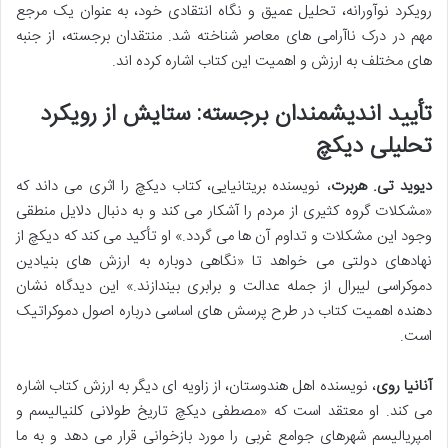
رویکرد نوآورانه، تحلیل عمیق و نگاه انتقادی خود، به عنوان یک مرجع
مهم در درک ناآرامی های معاصر شناخته شد. منتقدان برجسته، از جنبه
های مختلف به ارزش و اهمیت این کتاب اشاره کرده اند.
تأیید اندیشمندان برجسته: ستایش از رویکرد
تحلیلی دیکچ
دیوید تی. هربرت
، نویسنده بریتانیایی، کتاب دیکچ را اثری می داند که
«مشکلات گروه کثیری از مردم را آشکار می کند و به دنبال دلایل منطقی
وجود این مشکلات و تداوم آن ها می گردد.» او تأکید می کند که دیکچ از
نهادهای دولتی می خواهد تا «نگاهی دوباره به ارزش های بنیادین
دموکراسی لیبرال از جمله عدالت و برابری بیندازند.» این دیدگاه نشان
دهنده اهمیت کتاب در طرح پرسش های اساسی درباره اصول دموکراتیک
است.
آنانیا روی
، نویسنده اهل هندوستان، از زاویه ای دیگر به ارزش کتاب اشاره
می کند. او معتقد است که «مصطفی دیکچ تاریخ طولانی کلنیالیسم و
امپریالیسم شهرهای جوامع غربی را مورد بازخوانی قرار می دهد و به ما