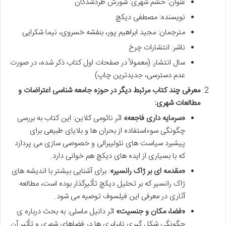
عنوان: خشم شهری: شورش طردشدگان
نویسنده: مصطفی دیکچ
مترجمان: مجید ابراهیم پور، بنفشه خسروی، نیما شکرایی
ناشر: انتشارات چرخ
سال انتشار: (معمولاً در صفحات اول کتاب ذکر شده، در صورت
عدم دسترسی، جدیدترین چاپ)
معرفی چند کتاب مرتبط دیگر در حوزه جامعه شناسی اعتراضات و
مطالعات شهری:
«سرمایه داری فاجعه»
اثر نائومی کلاین: این کتاب به بررسی
چگونگی سوءاستفاده از بحران ها و بلایای طبیعی برای
پیشبرد سیاست های نئولیبرالی و خصوصی سازی می پردازد
که با بسیاری از ایده های دیکچ هم خوانی دارد.
«مقدمه ای بر ژاک رانسیر»
: برای آشنایی بیشتر با اندیشه های
ژاک رانسیر که بر تحلیل دیکچ تأثیرگذار بوده است، مطالعه
آثاری در معرفی این فیلسوف توصیه می شود.
«فضا، مکان و جنسیت»
اثر دانیل ماسلی: به بحث درباره ی
چگونگی شکل گیری نابرابری ها در فضاهای شهری و تأثیر آن