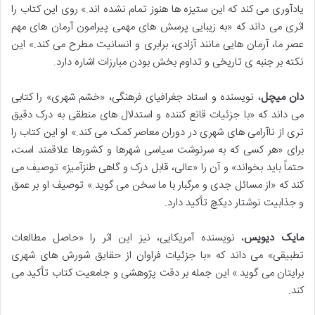
یادآوری می کند که این ستیزه ها هنوز تمام نشده اند.» روی این کتاب را
اثری می داند که «به زیبایی پرسش های مهمی پیرامون آرمان های مهم
عصر ما، آرمان هایی مانند آزادی، برابری و انسانیت مطرح می کند.» این
نکته بر جنبه ی تاریخی و تداوم بخش بودن مبارزات اشاره دارد.
دان میچل
، نویسنده و استاد جغرافیای فرهنگی، «خشم شهری» را کتابی
می داند که «با جزئیات قانع کننده و استدلال های منطقی به درک دقیق
تری از ناآرامی های شهری در دوران معاصر کمک می کند.» او این کتاب را
برای «هر کسی که به سرنوشت سیاسی شهرها و کشورها علاقمند است،
حتماً باید بخواند» و آن را «عالی، قابل درک و گاهی طنزآمیز» توصیف می
کند که «از مسائل جدی و مرگبار با ما سخن می گوید.» توصیف او بر عمق
و جذابیت نوشتار دیکچ تأکید دارد.
مایک دیویس
، نویسنده آمریکایی، نیز این اثر را «حاصل مطالعات
تطبیقی» می داند که «با جزئیات فراوان از حقایق شورش های شهری
برایتان می گوید.» این جمله بر دقت پژوهشی و جامعیت کتاب تأکید می
کند.