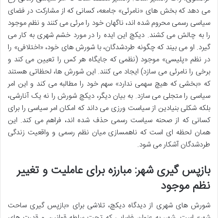
می دهد که بخش های «نامرئی» جامعه، کسانی که از مشارکت در فضای
سیاسی رسمی محروم شده اند، ناگهان خود را مرئی می کنند و نظم موجود
را به چالش می کشند. دیکچ این ایده را در مورد خشم شهری به کار می
گیرد. او می بیند که چگونه طردشدگان، با شورش های خود، «اختلافی» را
در نظم «پلیسی» موجود (نظمی که جایگاه هر کس را تعیین می کند و
برخی را نامرئی می سازد) ایجاد می کنند. این شورش ها، لحظاتی هستند
که «بخشی که هیچ سهمی ندارد» سهم خود را مطالبه می کند و این امر
سیاسی را متجلی می سازد. به بیان دیگر، دیکچ شورش را نه یک آنارشی،
بلکه شکلی بنیادین از سیاست ورزی می داند که امکان امر سیاسی را برای
کسانی که از صحنه سیاست رسمی حذف شده اند، فراهم می کند. این
همان لحظه ای است که ناهمسازی میان نظم رسمی و واقعیت زندگی
طردشدگان آشکار می شود.
بازپس گیری شهر: مبارزه برای عاملیت و تغییر
نظم موجود
شورش های شهری از دیدگاه دیکچ، تلاشی برای «بازپس گیری ساحت
شهر» است. شهر، به عنوان فضایی که تحت سلطه قوانین و قدرت های