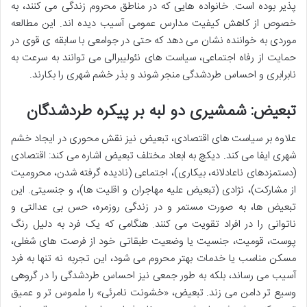
پذیر بوده است. خانواده هایی که در مناطق محروم زندگی می کنند، به
خصوص از کاهش کیفیت مدارس عمومی آسیب دیده اند. این مطالعه
موردی به خواننده نشان می دهد که حتی در جوامعی با سابقه ی قوی در
حمایت از رفاه اجتماعی، سیاست های نئولیبرالی می توانند به سرعت به
نابرابری و احساس طردشدگی منجر شوند و بذر خشم شهری را بکارند.
تبعیض: شمشیری دو لبه بر پیکره طردشدگان
علاوه بر سیاست های اقتصادی، تبعیض نیز نقش محوری در ایجاد خشم
شهری ایفا می کند. دیکچ به ابعاد مختلف تبعیض اشاره می کند: اقتصادی
(دستمزدهای ناعادلانه، بیکاری)، اجتماعی (نادیده گرفته شدن، محرومیت
از مشارکت)، نژادی (تبعیض علیه مهاجران و اقلیت ها)، و جنسیتی. این
تبعیض ها، به صورت مستمر و در زندگی روزمره، حس بی عدالتی و
ناتوانی را در افراد تقویت می کنند. هنگامی که یک فرد به دلیل رنگ
پوست، قومیت، جنسیت یا وضعیت طبقاتی خود از فرصت های شغلی،
مسکن مناسب یا خدمات بهتر محروم می شود، این تجربه نه تنها به فرد
آسیب می رساند، بلکه به طور جمعی نیز احساس طردشدگی را در گروهی
وسیع تر دامن می زند. تبعیض، «خشونت نامرئی» را ملموس تر و عمیق