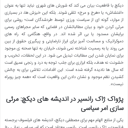
دیکچ با قاطعیت بیان می کند که شورش های شهری نباید تنها به عنوان
«اغتشاش» یا «هرج و مرج» تلقی شوند. بلکه این خیزش ها، در بسیاری
از موارد، گونه ای از سیاست ورزی توسط طردشدگان است؛ روشی برای
مرئی کردن خود و بیان مطالباتشان در فضایی که سایر مجراهای رسمی
برایشان مسدود یا بی اثر شده اند. در واقع، هنگامی که راه های
دموکراتیک و مسالمت آمیز برای ابراز نارضایتی و پیگیری حقوق از بین
می روند یا به رسمیت شناخته نمی شوند، خیابان به تنها صحنه ی موجود
برای نمایان شدن این مطالبات تبدیل می شود. در این لحظات، تخریب و
خشونت نه هدف، بلکه ابزاری برای جلب توجه به درد و رنجی عمیق است
که سال ها نادیده گرفته شده است. این اقدامات، تلاشی برای به چالش
کشیدن نظم موجود و نشان دادن این واقعیت است که «همه چیز روبراه
نیست».
پژواک ژاک رانسیر در اندیشه های دیکچ: مرئی
سازی امر سیاسی
یکی از منابع الهام مهم برای مصطفی دیکچ، اندیشه های فیلسوف برجسته
فرانسوی، ژاک رانسیر است. رانسیر معتقد است که امر سیاسی زمانی رخ