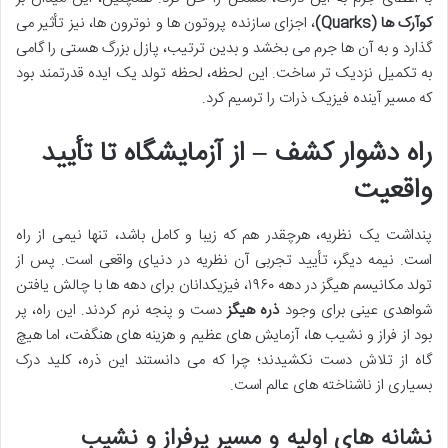
کوآرک ها (Quarks)
، اجزای سازنده پروتون ها و نوترون ها، نیز تأثیر می
گذارد و به آن ها جرم می بخشد و بدین ترتیب، پازل بزرگ هستی را گامی
به تکمیل نزدیک تر ساخت. این لحظه، لحظه تولد یک ایده قدرتمند بود
که مسیر آینده فیزیک ذرات را ترسیم کرد.
راه دشوار کشف – از آزمایشگاه تا تأیید
واقعیت
پنداشت یک نظریه، هرچقدر هم که زیبا و کامل باشد، تنها نیمی از راه
است. نیمه دیگر، تأیید تجربی آن نظریه در دنیای واقعی است. پس از
تولد مکانیسم هیگز در دهه ۱۹۶۰، فیزیکدانان برای دهه ها با چالش یافتن
شواهدی عینی برای وجود
ذره هیگز
دست و پنجه نرم کردند. این راه، پر
بود از فراز و نشیب ها، آزمایش های عظیم و هزینه های هنگفت، اما هیچ
گاه از تلاش دست نکشیدند؛ چرا که می دانستند این ذره، کلید درک
بسیاری از ناشناخته های عالم است.
نشانه های اولیه و مسیر پرفراز و نشیب