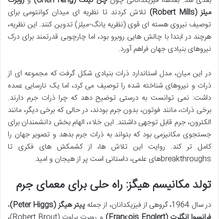
بعدی شد. بعدها، فیزیکدانانی چون
چن نینگ (Chen Ning)
و
روبرت
میلز (Robert Mills)
تلاش کردند تا نظریه ای میدان کوانتومی برای
توصیف نیروی هسته ای قوی (نظریه یانگ-میلز) تدوین کنند. این نظریه،
هرچند در ابتدا با چالش هایی روبرو بود، اما چارچوبی قدرتمند برای درک
نیروهای بنیادی جهان فراهم آورد.
در این میان، مدل استاندارد ذرات بنیادی شکل گرفت که مجموعه ای از
ذرات و نیروهای شناخته شده را توصیف می کرد، اما یک نارسایی عمده
داشت: نمی توانست به درستی توضیح دهد که چرا ذرات جرم دارند.
برخی ذرات، مانند فوتون، بدون جرم بودند، در حالی که برخی دیگر، مانند
الکترون، جرم قابل توجهی داشتند. این خلاء، الهام بخش دانشمندان برای
جستجوی مکانیزمی بود که بتواند به ذرات جرم بدهد و تصویر جهان را
کامل تر کند. روایت این تلاش ها، از کشمکش های فکری تا
breakthroughsهای علمی، داستانی است پر از هیجان و امید.
تولد مکانیسم هیگز: راه حلی برای معمای جرم
در سال 1964، گروهی از فیزیکدانان، از جمله
پیتر هیگز (Peter Higgs)
،
فرانسوا انگلرت (François Englert)
و روبرت براوت (Robert Brout)،