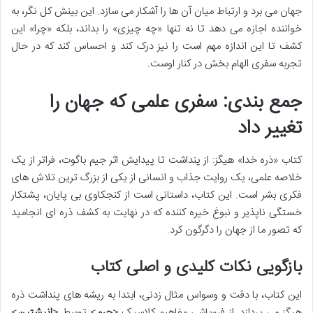
جهان می برد و ارتباط میان آن ها را آشکار می سازد. این بینش کل نگر، به
خواننده اجازه می دهد تا نه تنها «چه چیزی» را بداند، بلکه «چرا» این
کشف تا این اندازه مهم است را نیز درک کند و احساس کند که در حال
تجربه سفری الهام بخش در کنار اوست.
جمع بندی: سفری علمی که جهان را
تغییر داد
کتاب «ذره خدا» هیگز: از پنداشت تا پیدایش اثر جیم باگوت، فراتر از یک
خلاصه علمی، یک روایت جذاب و انسانی از یکی از بزرگ ترین تلاش های
فکری بشر است. این کتاب، داستانی است از کنجکاوی بی پایان، پشتکار
خستگی ناپذیر و نبوغ خیره کننده که در نهایت به کشف ذره ای انجامید
که تصور ما از جهان را دگرگون کرد.
بازگویی نکات کلیدی و اصلی کتاب
این کتاب، با دقت و وسواس مثال زدنی، ابتدا به ریشه های پنداشت ذره
هیگز می پردازد. از فروپاشی مفاهیم کلاسیک <
جرم
> توسط <
انیشتین
>