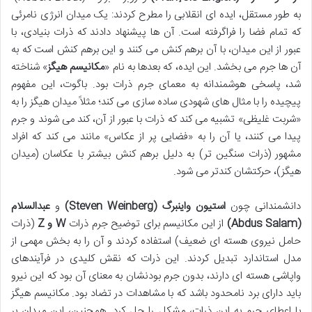
به طور مستقل، ایده ای انقلابی را مطرح کردند: یک میدان انرژی نامرئی
که تمام فضا را فراگرفته است. آن ها پیشنهاد دادند که ذرات بنیادی، با
عبور از این میدان، با آن برهم کنش می کنند و این برهم کنش است که به
آن ها جرم می بخشد. این ایده، که بعدها به نام «
مکانیسم هیگز
» شناخته
شد، پاسخی هوشمندانه به معمای جرم ذرات بود. باگوت، این مفهوم
پیچیده را با مثال های شهودی ساده سازی می کند؛ مثلاً میدان هیگز را به
«شربت غلیظی» تشبیه می کند که ذرات با عبور از آن، کند می شوند و جرم
پیدا می کنند، یا آن را به «فضایی پر از عکاس» مانند می کند که افراد
مشهور (ذرات سنگین تر) به دلیل برهم کنش بیشتر با عکاسان (میدان
هیگز)، حرکتشان کندتر می شود.
دانشمندانی چون
استیون واینبرگ (Steven Weinberg)
و
عبدالسلام
(Abdus Salam)
از این مکانیسم برای توضیح جرم ذرات
W و Z
(ذرات
حامل نیروی هسته ای ضعیف) استفاده کردند و آن را به بخش مهمی از
مدل استاندارد تبدیل کردند. این ذرات که نقش کلیدی در فرآیندهای
واپاشی هسته ای دارند، بدون جرم بودنشان به معنای آن بود که این نیرو
باید دارای برد نامحدود باشد که با مشاهدات در تضاد بود. مکانیسم هیگز
با اعطای جرم به این ذرات، مشکل را حل کرد. همچنین، این میدان بر