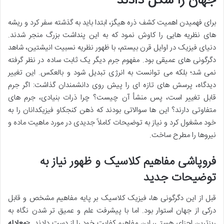
جهان را شکل دادند
برای فهمیدن اهمیت کشف ذره هیگز، ابتدا باید به گذشته سفر کرد و ریشه
های نظریه هایی را کاوش نمود که به این پنداشت بزرگ منجر شدند.
دنیای فیزیک در اوایل قرن بیستم، با ظهور نظریه نسبیت انیشتین، شاهد
دگرگونی های عمیقی بود. مفهوم جرم دیگر یک ثابت ساده در نظر گرفته
نمی شد؛ بلکه می توانست به انرژی تبدیل شود و بالعکس. این تغییر
دیدگاه، پرسش های تازه ای را پیش روی دانشمندان گذاشت: اگر جرم
قابل تغییر است، پس منشأ آن چیست؟ چرا ذرات بنیادی، جرم های
متفاوتی دارند؟ این ها سوالاتی بودند که ذهن کنجکاو فیزیکدانان را به
خود مشغول کرد و نیاز به توضیحات کاملاً جدیدی در مورد ماهیت ماده و
نیروها را مطرح ساخت.
فروپاشی مفاهیم کلاسیک و ظهور نیاز به
توضیحات جدید
قبل از این دگرگونی ها، فیزیک کلاسیک بر پایه مفاهیم مشخص و قابل
درکی از جهان استوار بود. اما با پیشرفت علم و عمیق تر شدن نگاه به
ریزترین اجزای هستی، این مفاهیم کفایت خود را از دست دادند. <
معادله