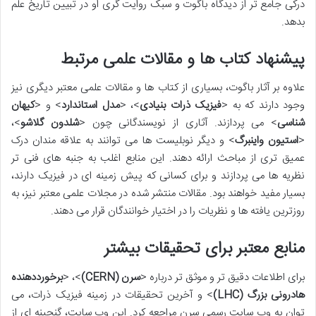
درکی جامع تر از دیدگاه باگوت و سبک روایت گری او در تبیین تاریخ علم
بدهد.
پیشنهاد کتاب ها و مقالات علمی مرتبط
علاوه بر آثار باگوت، بسیاری از کتاب ها و مقالات علمی معتبر دیگری نیز
وجود دارند که به <
فیزیک ذرات بنیادی
>، <
مدل استاندارد
> و <
کیهان
شناسی
> می پردازند. آثاری از نویسندگانی چون <
شلدون گلاشو
>،
<
استیون واینبرگ
> و دیگر نوبلیست ها می توانند به علاقه مندان درک
عمیق تری از مباحث ارائه دهند. این منابع اغلب به جنبه های فنی تر
نظریه ها می پردازند و برای کسانی که پیش زمینه ای در فیزیک دارند،
بسیار مفید خواهند بود. مقالات منتشر شده در مجلات علمی معتبر نیز، به
روزترین یافته ها و نظریات را در اختیار خوانندگان قرار می دهند.
منابع معتبر برای تحقیقات بیشتر
برای اطلاعات دقیق تر و موثق تر درباره <
سرن (CERN)
>، <
برخورددهنده
هادرونی بزرگ (LHC)
> و آخرین تحقیقات در زمینه فیزیک ذرات، می
توان به وب سایت رسمی سرن مراجعه کرد. این وب سایت، گنجینه ای از