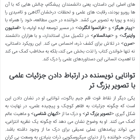
های اصلی این داستان، یعنی دانشمندان پیشگام، چالش هایی که با آن
ها روبرو بودند، رقابت های علمی و لحظات درخشان
آگاهی
و
ناامیدی
را
زنده و پویا به تصویر می کشد. خواننده در حین مطالعه، خود را همراه با
<
پیتر هیگز
> و <
فرانسوا انگلرت
> در مسیر توسعه ایده اولیه، با <
استیون
واینبرگ
> و <
عبدالسلام
> در تکمیل مدل استاندارد، و با هزاران دانشمند
<
سرن
> در تلاش برای کشف ذره، احساس می کند. این رویکرد داستانی،
نه تنها خواندن کتاب را لذت بخش می کند، بلکه به مخاطب کمک می کند
تا اهمیت انسانی این دستاوردهای علمی را درک کند.
توانایی نویسنده در ارتباط دادن جزئیات علمی
با تصویر بزرگ تر
یکی دیگر از نقاط قوت قلم جیم باگوت، توانایی او در نشان دادن این
است که چگونه جزئیات به ظاهر کوچک و پیچیده علمی، در نهایت به
شکل گیری <
تصویر بزرگ تر
> و درک ما از <
کیهان شناسی
> و ماهیت عالم
کمک می کنند. او به وضوح نشان می دهد که چگونه یک نظریه انتزاعی،
می تواند پیامدهای عملی عمیقی برای درک ما از وجود داشته باشد.
باگوت، خواننده را از دنیای میکروسکوپی ذرات بنیادی به وسعت بی کران