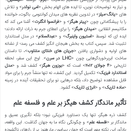
و نیاز به توضیحات نوین، تا ایده های الهام بخش <
امی نوئدر
> و تلاش
های <
یانگ-میلز
> در تدوین نظریه های میدان کوانتومی. باگوت، خواننده
را با پیشگامانی چون <
پیتر هیگز
> و <
فرانسوا انگلرت
> آشنا می کند که
مکانیسم انقلابی <
میدان هیگز
> را برای اعطای جرم به ذرات ارائه دادند؛
ایده ای که توسط <
استیون واینبرگ
> و <
عبدالسلام
> در مدل استاندارد
تثبیت شد. سپس، کتاب به بخش هیجان انگیز کشف می رسد؛ از نشانه
های اولیه و دشواری یافتن <
جریان های خنثای متناوب
>، تا داستان
ساخت ابربرخوردگرهایی چون <
LHC در سرن
>. اوج این سفر، لحظه
تاریخی <
۴ جولای ۲۰۱۲
> است که <
بوزون هیگز
> کشف شد و <
مدل
استاندارد فیزیک
> تکمیل گردید. این کشف، نه تنها منشأ جرم را برای مواد
قابل مشاهده توضیح داد، بلکه درهایی نو برای تحقیقات آینده در زمینه
<
ماده تاریک
> و <
انرژی تاریک
> گشود.
تأثیر ماندگار کشف هیگز بر علم و فلسفه علم
کشف ذره هیگز، تنها یک دستاورد فیزیکی نبود؛ بلکه تأثیری عمیق و
ماندگار بر <
فلسفه علم
> و چگونگی نگاه ما به جهان گذاشت. این واقعه،
یادآور این نکته مهم است که جهان پیرامون ما، هنوز پر از رازهای ناگشوده