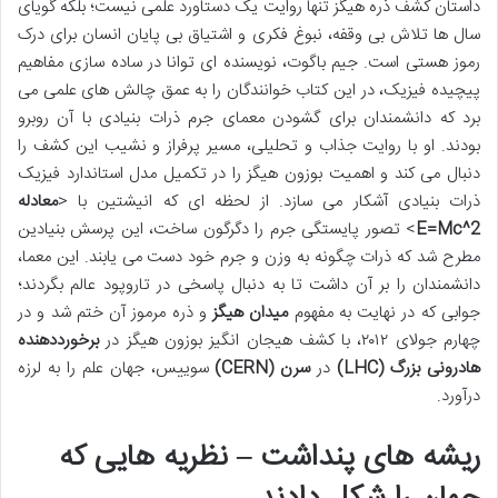
داستان کشف ذره هیگز تنها روایت یک دستاورد علمی نیست؛ بلکه گویای
سال ها تلاش بی وقفه، نبوغ فکری و اشتیاق بی پایان انسان برای درک
رموز هستی است. جیم باگوت، نویسنده ای توانا در ساده سازی مفاهیم
پیچیده فیزیک، در این کتاب خوانندگان را به عمق چالش های علمی می
برد که دانشمندان برای گشودن معمای جرم ذرات بنیادی با آن روبرو
بودند. او با روایت جذاب و تحلیلی، مسیر پرفراز و نشیب این کشف را
دنبال می کند و اهمیت بوزون هیگز را در تکمیل مدل استاندارد فیزیک
ذرات بنیادی آشکار می سازد. از لحظه ای که انیشتین با <
معادله
E=Mc^2
> تصور پایستگی جرم را دگرگون ساخت، این پرسش بنیادین
مطرح شد که ذرات چگونه به وزن و جرم خود دست می یابند. این معما،
دانشمندان را بر آن داشت تا به دنبال پاسخی در تاروپود عالم بگردند؛
جوابی که در نهایت به مفهوم
میدان هیگز
و ذره مرموز آن ختم شد و در
چهارم جولای ۲۰۱۲، با کشف هیجان انگیز بوزون هیگز در
برخورددهنده
هادرونی بزرگ (LHC)
در
سرن (CERN)
سوییس، جهان علم را به لرزه
درآورد.
ریشه های پنداشت – نظریه هایی که