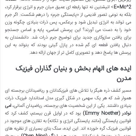
E=Mc^2
> انیشتین نه تنها رابطه ای عمیق میان جرم و انرژی برقرار کرد،
بلکه به نوعی تصور قدیمی از «پایستگی جرم» را درهم شکست. اگر جرم
می تواند به انرژی تبدیل شود و برعکس، پس ذرات بنیادی چگونه وزن
خود را به دست می آورند؟ این پرسش اساسی، پایه و اساس جستجو
برای یافتن سازوکاری جدید برای توضیح جرم ذرات شد. دانشمندان به
دنبال یافتن قطعه ای گم شده در پازل گیتی بودند که بتواند به این
پرسش ها پاسخ دهد و تصویری کامل تر از جهان ارائه دهد.
ایده های الهام بخش و بنیان گذاران فیزیک
مدرن
مسیر کشف ذره هیگز با تلاش های فیزیکدانان و ریاضیدانان برجسته ای
هموار شد که هر یک سهمی در شکل گیری مدل استاندارد فیزیک ذرات
بنیادی داشتند. یکی از این شخصیت های برجسته، ریاضیدان آلمانی،
امی
نوئدر (Emmy Noether)
بود که در اوایل قرن بیستم، کشف کرد که
قوانین پایستگی (مانند پایستگی انرژی و تکانه) به تقارن های موجود در
قوانین فیزیک گره خورده اند. این ایده، سنگ بنای بسیاری از نظریه های