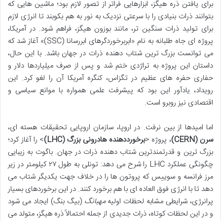
برای یافتن ذره هیگز، ابزارهایی فراتر از تصور لازم بود؛ ماشین هایی که
بتوانند ذرات بنیادی را با سرعتی نزدیک به نور به هم بکوبند تا انرژی لازم
برای تولید ذرات سنگین تر، مانند بوزون هیگز، فراهم شود. در آمریکا،
پروژه ای جاه طلبانه به نام «ابربرخوردگرهای ابررسانا (SSC)» آغاز شد که
می توانست بزرگ ترین شتاب دهنده ذرات در جهان باشد. با این حال،
داستان این پروژه به تراژدی ختم شد و پس از صرف میلیاردها دلار و
حفاری حفره های عظیم در تگزاس، کنگره آمریکا آن را لغو کرد. این
رویداد، یادآور این بود که پیشرفت علمی همواره با موانع سیاسی و
اقتصادی نیز روبرو است.
اما امیدها از بین نرفت. در اروپا، سازمان اروپایی تحقیقات هسته ای،
سرن (CERN)
، پروژه <
برخورددهنده هادرونی بزرگ (LHC)
> را آغاز کرد؛
بزرگ ترین و قدرتمندترین شتاب دهنده ذرات در جهان. باگوت به زیبایی
چگونگی عملکرد LHC را شرح می دهد: تونلی به طول ۲۷ کیلومتر در زیر
مرز فرانسه و سوییس که پروتون ها را در خلاف جهت یکدیگر شتاب می
دهد تا با انرژی فوق العاده ای با هم برخورد کنند. در این برخوردهای بسیار
پرانرژی، شرایطی مشابه لحظات اولیه
مهبانگ
(بیگ بنگ) ایجاد می شود
و در این لحظات کوتاه، ذرات جدیدی از جمله احتمالاً ذره هیگز، متولد می