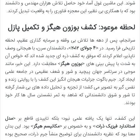
شوند. این ماشین غول آسا، خود حاصل تلاش هزاران مهندس و دانشمند
بود که با همکاری بی نظیر، این معجزه فناوری را به واقعیت تبدیل کردند.
لحظه موعود: کشف بوزون هیگز و تکمیل پازل
سرانجام، پس از دهه ها تلاش بی وقفه و سرمایه گذاری عظیم، لحظه
تاریخی فرا رسید. در <
۴ جولای ۲۰۱۲
>، دانشمندان سرن، با هیجانی وصف
ناپذیر، اعلام کردند که موفق به کشف ذره ای جدید شده اند که خواص آن
به شدت با پیش بینی های <
بوزون هیگز
> مطابقت دارد. این خبر، مانند
موجی در سرتاسر جهان پیچید و شور و شعف عظیمی در جامعه علمی
ایجاد کرد. جیم باگوت جزئیات هیجان انگیز این کشف را با روایتی زنده و
نفس گیر به تصویر می کشد؛ از تجزیه و تحلیل داده های بی شمار گرفته
تا شور و شوق دانشمندانی که شاهد به ثمر نشستن سال ها کار خود
بودند.
این کشف، تنها یک یافته علمی نبود؛ بلکه تاییدی قاطع بر <
مدل
استاندارد فیزیک ذرات
> و به خصوص بر <
مکانیسم هیگز
> بود. این بدان
معنا بود که نظریه دانشمندان برای توضیح منشأ جرم ذرات، صحیح بوده