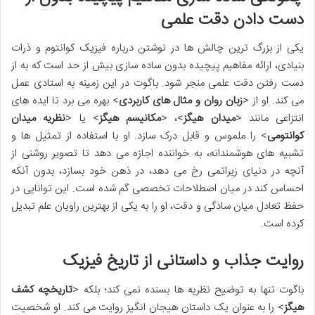
دست دادن دقت علمی
یکی از بزرگ ترین چالش ها در نوشتن درباره فیزیک کوانتوم و ذرات
بنیادی، ارائه مفاهیم پیچیده بدون ساده سازی بیش از حد است که به از
دست رفتن دقت علمی منجر شود. باگوت در این زمینه به استادی عمل
می کند. او از <
زبان روان و مثال های کاربردی
> بهره می برد تا ایده های
انتزاعی مانند <
میدان هیگز
>، <
مکانیسم هیگز
> یا <
نظریه میدان
کوانتومی
> را ملموس و قابل درک سازد. او با استفاده از تمثیل ها و
تشبیه های هوشمندانه، به خواننده اجازه می دهد تا تصویر روشنی از
آنچه در دنیای زیراتمی رخ می دهد، در ذهن خود بسازد، بدون آنکه
احساس کند در میان اصطلاحات تخصصی گم شده است. این توانایی در
حفظ تعادل میان سادگی و دقت، او را به یکی از بهترین راویان علم تبدیل
کرده است.
روایت جذاب و داستانی از تاریخ فیزیک
باگوت تنها به توضیح نظریه ها بسنده نمی کند؛ بلکه <
تاریخچه کشف
هیگز
> را به عنوان یک داستان هیجان انگیز روایت می کند. او شخصیت