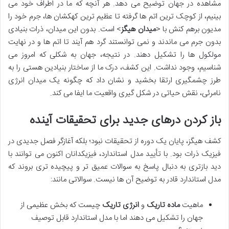
مشاهده در جهان توضیح می دهد. هر آنچه که ما در اطراف خود می
بینیم، از کوچک ترین اتم ها گرفته تا عظیم ترین کهکشان ها، جرم خود را
مدیون برهم کنش با <
میدان هیگز
> است. بدون این میدان، ذرات بنیادی
بدون جرم می ماندند و نمی توانستند گرد هم آیند تا اتم ها و در نهایت
مولکول ها را تشکیل دهند. در نتیجه، جهان به شکلی که امروز می
شناسیم، وجود نداشت. این کشف، درک ما از ساختار بنیادین هستی را به
طرز چشمگیری ارتقا بخشید و نشان داد که چگونه یک میدان انرژی
نامرئی، نقش حیاتی در شکل گیری واقعیت ما ایفا می کند.
باز کردن درهای جدید برای تحقیقات آینده
کشف هیگز، پایان یک دوره از تحقیقات نبود؛ بلکه آغازگر فصل جدیدی در
فیزیک ذرات بود. با تأیید مدل استاندارد، فیزیکدانان اکنون می توانند با
دید بازتری به دنبال پاسخ به سوالات عمیق تر و پیچیده تری بروند که
مدل استاندارد قادر به توضیح آن ها نیست. سوالاتی مانند:
ماهیت
ماده تاریک
و
انرژی تاریک
چیست که بخش عظیمی از
جهان را تشکیل می دهند اما با مدل استاندارد قابل توصیف