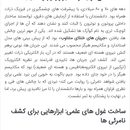
دهه های ۷۰ و ۸۰ میلادی، با پیشرفت های چشمگیری در فیزیک ذرات
همراه بود. دانشمندان با استفاده از آزمایش های دقیق، توانستند ساختار
داخلی پروتون و نوترون را اثبات کنند و نشان دهند که آن ها از اجزای
کوچک تری به نام کوآرک ها تشکیل شده اند. یکی از مهم ترین چالش
ها، یافتن «
جریان های خنثای متناوب
» بود که از پیش بینی های مدل
استاندارد و مکانیسم هیگز محسوب می شدند. این جریان ها، نوعی برهم
کنش نیروی هسته ای ضعیف هستند که در آن، بار الکتریکی ذرات تغییر
نمی کند. کشف این جریان ها، تاییدی قدرتمند بر نظریه الکترویک
(ترکیبی از نیروی الکترومغناطیس و هسته ای ضعیف) بود که مکانیسم
هیگز را در خود جای داده بود. جیم باگوت به خوبی این نبرد علمی برای
یافتن شواهد نامرئی را روایت می کند؛ نبردی که با چالش های فنی و
نظری فراوان همراه بود و بارها دانشمندان را تا مرز ناامیدی پیش برد، اما
در نهایت با پشتکار، به ثمر نشست.
ساخت غول های علمی: ابزارهایی برای کشف
نامرئی ها