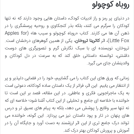
روباه کوچولو
در دنیای پر رمز و راز ادبیات کودک، داستان هایی وجود دارند که نه تنها
کودکان را سرگرم می کنند، بلکه بذر کنجکاوی و روحیه پرسشگری را در
ذهن آن ها می کارند. کتاب «روباه کوچولو و سیب ها» (Apples for
Little Fox)، اثر
کاترینا تروخان
، یکی از همین گوهرهای درخشان است.
تروخان، نویسنده ای با سبک نگارش گرم و تصویرگری های دوست
داشتنی، توانسته داستانی خلق کند که به سرعت در دل کودکان و
والدینشان جای می گیرد.
زمانی که ورق های این کتاب را می گشاییم، خود را در فضایی دلپذیر و پر
از انتظار می یابیم. این اثر، فراتر از یک داستان ساده کودکانه، دعوتی است
به یک ماجراجویی فکری و عاطفی. در این مقاله، قصد بر این است تا
خواننده با خلاصه ای جامع و تحلیلی از این کتاب آشنا شود؛ خلاصه ای که
نه تنها سیر وقایع را پوشش می دهد، بلکه به پیام های عمیق تر و درس
های پنهان در تار و پود داستان نیز می پردازد. این گونه، خواننده می
تواند درک جامع تری از این اثر ارزشمند به دست آورد و جایگاه آن را در
آموزش و پرورش کودکان بهتر درک کند.