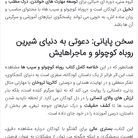
گروه سنی، دوره ای حیاتی برای
توسعه مهارت های خواندن
،
درک مطلب
و
تخیل
در کودکان است و «روباه کوچولو و سیب ها» با محتوای مناسب و
زبان ساده اش، به خوبی می تواند پاسخگوی نیازهای آموزشی و سرگرمی
آن ها باشد.
سخن پایانی: دعوتی به دنیای شیرین
روباه کوچولو و ماجراهایش
همانطور که در این
خلاصه کامل کتاب روباه کوچولو و سیب ها
مشاهده
شد، این اثر فراتر از یک داستان کودکانه، سفری است به دنیای کنجکاوی،
تفکر منطقی و در نهایت، همدلی و دوستی.
کاترینا تروخان
با مهارتی مثال
زدنی، داستانی را روایت می کند که نه تنها سرگرم کننده است، بلکه بذر
ارزش های والای انسانی
را در دل کودکان می کارد. از لحظه ناپدید شدن
سیب ها تا
کشف حقیقت
و درک نیازهای جوجه تیغی، هر بخش از
داستان، درسی آموزنده را در خود جای داده است.
این کتاب،
بستری عالی
برای گفتگو با کودکان درباره مشاهده دقیق،
اهمیت پرسشگری و اینکه چگونه می توان از مشکلات به عنوان فرصتی