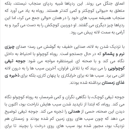
اعماق جنگل می روند. این ردپاها شبیه ردپای سنجاب نیستند، بلکه
متعلق به حیوانی کوچکتر و کمی کندتر هستند. روباه به یاد می آورد که
سنجاب همیشه سیب های خود را در همان حوالی جمع می کرد، اما این
ردپاها چیز دیگری می گفتند. او دوربین کوچکش را به دست می گیرد و به
آرامی به سمت لانه پیش می رود.
با نزدیک شدن به لانه، صدایی خفیف به گوشش می رسد؛ صدای
چیزی
نرم و پشمالو
که در حال جستجو است. روباه کوچولو با احتیاط به داخل
نگاه می کند و با صحنه ای غیرمنتظره مواجه می شود:
جوجه تیغی
کوچولویی
را می بیند که با تلاش فراوان، آخرین سیب ها را به درون لانه
اش می برد. سیب ها نه برای خرابکاری یا پنهان کاری، بلکه برای
ذخیره ی
غذای زمستان
برداشته شده بودند.
جوجه تیغی کوچک، با نگاهی نگران و کمی شرمسار، به روباه کوچولو نگاه
می کند. روباه، که ابتدا از ناپدید شدن سیب هایش ناراحت بود، اکنون با
دیدن این صحنه، حسی از
همدلی
را تجربه می کند. جوجه تیغی توضیح
می دهد که چون سیب های روی زمین کم شده بودند و زمستان هم
نزدیک بود، مجبور شده بود سیب های روی درخت را بچیند تا برای