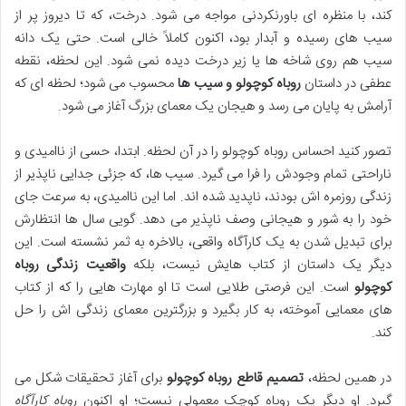
کند، با منظره ای باورنکردنی مواجه می شود. درخت، که تا دیروز پر از
سیب های رسیده و آبدار بود، اکنون کاملاً خالی است. حتی یک دانه
سیب هم روی شاخه ها یا زیر درخت دیده نمی شود. این لحظه، نقطه
عطفی در داستان
روباه کوچولو و سیب ها
محسوب می شود؛ لحظه ای که
آرامش به پایان می رسد و هیجان یک معمای بزرگ آغاز می شود.
تصور کنید احساس روباه کوچولو را در آن لحظه. ابتدا، حسی از ناامیدی و
ناراحتی تمام وجودش را فرا می گیرد. سیب ها، که جزئی جدایی ناپذیر از
زندگی روزمره اش بودند، ناپدید شده اند. اما این ناامیدی، به سرعت جای
خود را به شور و هیجانی وصف ناپذیر می دهد. گویی سال ها انتظارش
برای تبدیل شدن به یک کارآگاه واقعی، بالاخره به ثمر نشسته است. این
دیگر یک داستان از کتاب هایش نیست، بلکه
واقعیت زندگی روباه
کوچولو
است. این فرصتی طلایی است تا او مهارت هایی را که از کتاب
های معمایی آموخته، به کار بگیرد و بزرگترین معمای زندگی اش را حل
کند.
در همین لحظه،
تصمیم قاطع روباه کوچولو
برای آغاز تحقیقات شکل می
گیرد. او دیگر یک روباه کوچک معمولی نیست؛ او اکنون
روباه کارآگاه