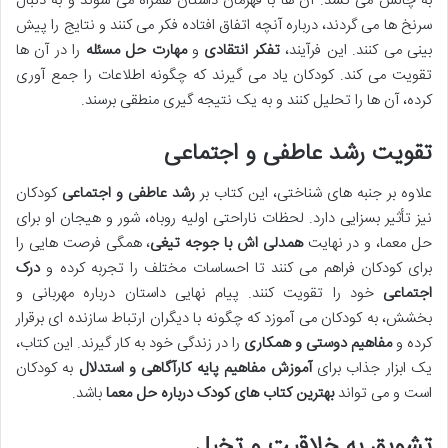
به چالش می کشد. آن ها با قهرمان داستان همراه می شوند و به دنبال
سرنخ ها می گردند، درباره آنچه اتفاق افتاده فکر می کنند و نتایج را پیش
بینی می کنند. این فرآیند،
تفکر انتقادی
و
مهارت حل مسئله
را در آن ها
تقویت می کند. کودکان یاد می گیرند که چگونه اطلاعات را جمع آوری
کرده، آن ها را تحلیل کنند و به یک نتیجه گیری منطقی برسند.
تقویت رشد عاطفی و اجتماعی
علاوه بر جنبه های شناختی، این کتاب بر
رشد عاطفی و اجتماعی
کودکان
نیز تأثیر بسزایی دارد. لحظات ناراحتی اولیه روباه، شور و هیجان او برای
حل معما، و در نهایت
همدلی اش با جوجه تیغی
، همگی فرصت هایی را
برای کودکان فراهم می کنند تا احساسات مختلف را تجربه کرده و
درک
اجتماعی
خود را تقویت کنند. پیام نهایی داستان درباره مهربانی و
بخشش، به کودکان می آموزد که چگونه با دیگران ارتباط سازنده ای برقرار
کرده و
مفاهیم دوستی و همکاری
را در زندگی خود به کار گیرند. این کتاب،
یک ابزار جذاب برای
آموزش مفاهیم پایه کارآگاهی و استدلال
به کودکان
است و می تواند
بهترین کتاب های کودک درباره حل معما
باشد.
تشویق به خلاقیت و تخیل