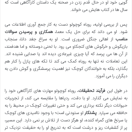
گویی خود او در حال قدم زدن در صحنه یک داستان کارآگاهی است که
سال ها در کتاب هایش می خواند.
پس از بررسی اولیه، روباه کوچولو دست به کار جمع آوری اطلاعات می
شود. او می داند که برای حل یک معما،
همکاری و پرسیدن سوالات
مناسب
از اهالی جنگل ضروری است. او به سراغ جغد دانا، سنجاب
بازیگوش و خرگوش های کنجکاو می رود. با لحنی دوستانه و اما هدفمند،
از آن ها می پرسد که آیا چیزی غیرعادی دیده اند یا صدایی شنیده اند.
این تعاملات نه تنها به روباه کمک می کند تا تکه های پازل را کنار هم
بگذارد، بلکه به خوانندگان کوچک نیز اهمیت پرسشگری و گوش دادن به
دیگران را می آموزد.
در طول این
فرآیند تحقیقات
، روباه کوچولو مهارت های کارآگاهی خود را
به نمایش می گذارد. او با دقت، ردپاها را مقایسه می کند، از تجربیات
حیوانات دیگر نکته برداری می کند و حتی تغییرات کوچک در محیط را به
حافظه می سپارد.
پشتکار
او ستودنی است؛ با وجود ناامیدی های کوچک
یا سرنخ های گمراه کننده، او هرگز دست از تلاش بر نمی دارد. این مسیر،
پر از کشفیات ریز و درشت است که به تدریج او را به حقیقت نزدیک تر