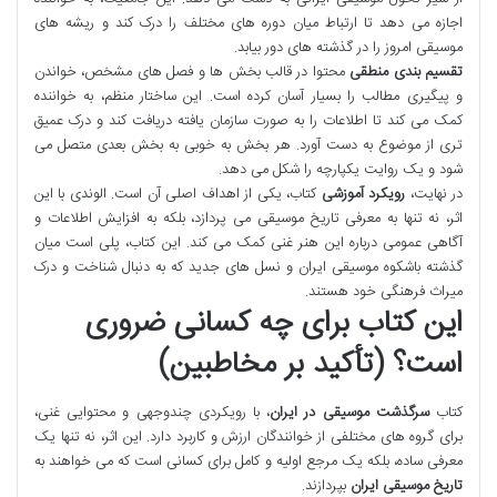
اجازه می دهد تا ارتباط میان دوره های مختلف را درک کند و ریشه های
موسیقی امروز را در گذشته های دور بیابد.
تقسیم بندی منطقی
محتوا در قالب بخش ها و فصل های مشخص، خواندن
و پیگیری مطالب را بسیار آسان کرده است. این ساختار منظم، به خواننده
کمک می کند تا اطلاعات را به صورت سازمان یافته دریافت کند و درک عمیق
تری از موضوع به دست آورد. هر بخش به خوبی به بخش بعدی متصل می
شود و یک روایت یکپارچه را شکل می دهد.
در نهایت،
رویکرد آموزشی
کتاب، یکی از اهداف اصلی آن است. الوندی با این
اثر، نه تنها به معرفی تاریخ موسیقی می پردازد، بلکه به افزایش اطلاعات و
آگاهی عمومی درباره این هنر غنی کمک می کند. این کتاب، پلی است میان
گذشته باشکوه موسیقی ایران و نسل های جدید که به دنبال شناخت و درک
میراث فرهنگی خود هستند.
این کتاب برای چه کسانی ضروری
است؟ (تأکید بر مخاطبین)
کتاب
سرگذشت موسیقی در ایران
، با رویکردی چندوجهی و محتوایی غنی،
برای گروه های مختلفی از خوانندگان ارزش و کاربرد دارد. این اثر، نه تنها یک
معرفی ساده، بلکه یک مرجع اولیه و کامل برای کسانی است که می خواهند به
تاریخ موسیقی ایران
بپردازند.