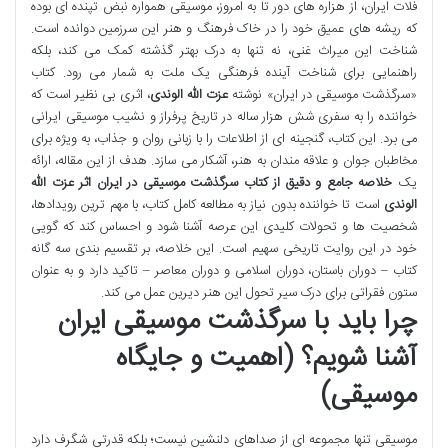
فلات ایران، از هزاره های دور تا به امروز، موسیقی همواره نبض تپنده ای بوده
که ریشه های عمیق خود را در خاک فرهنگ و هنر این سرزمین دوانده است.
شناخت این میراث غنی، نه تنها به درک بهتر گذشته کمک می کند، بلکه
راهنمایی برای شناخت آینده فرهنگی یک ملت به شمار می رود. کتاب
«سرگذشت موسیقی در ایران» نوشته
عزت الله الوندی
، اثری بی نظیر است که
خواننده را به سفری شش هزار ساله در تاریخ پرفراز و نشیب موسیقی ایرانی
می برد. این کتاب، گنجینه ای از اطلاعات را با زبانی روان و جذاب، به ویژه برای
مخاطبان جوان و علاقه مندان به هنر، آشکار می سازد. هدف از این مقاله، ارائه
یک
خلاصه جامع و دقیق از کتاب سرگذشت موسیقی در ایران اثر عزت الله
الوندی
است تا خواننده بدون نیاز به مطالعه کامل کتاب، با مهم ترین رویدادها،
شخصیت ها و تحولات کلیدی این عرصه آشنا شود و احساس کند که گویی
خود در این روایت تاریخی سهیم است. این خلاصه، بر تقسیم بندی سه گانه
کتاب – دوران باستان، دوران اسلامی و دوران معاصر – تاکید دارد و به عنوان
ستون فقراتی برای درک سیر تحول این هنر دیرین عمل می کند.
چرا باید با سرگذشت موسیقی ایران
آشنا شویم؟ (اهمیت و جایگاه
موسیقی)
موسیقی تنها مجموعه ای از صداهای دلنشین نیست؛ بلکه قدرتی شگرف دارد