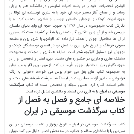
الوندی تحصیلات خود را در رشته ادبیات نمایشی در دانشگاه هنر به پایان
رساند و از همان آغاز مسیر حرفه ای خود را به عنوان نویسنده ای توانا در
حوزه ادبیات کودک و نوجوان، داستان نویسی و شاعری انتخاب کرد. او با
نگارش کتاب «فردوسی» در سال ۱۳۷۶ به صورت حرفه ای وارد دنیای داستان
نویسی شد و از آن زمان تاکنون آثار متعددی را به قلم کشیده است که بسیاری
از آن ها مخاطبان جوان را هدف قرار داده اند. الوندی، با نثری روان و دغدغه
معرفی فرهنگ و تاریخ غنی ایران به نسل نو، در انجمن نویسندگان کودک و
نوجوان نیز مسئول کارگروه شعر است. سابقه همکاری با مجلات و مطبوعات
مختلف هنری و داوری در جشنواره های متعدد ادبی، اعتبار و تخصص او را در
حوزه نگارش برای مخاطبان جوان تأیید می کند. از مهم ترین آثار او می توان
به «مجموعه کتاب های بغل می خوام بوس می خوام»، «خوابی به رنگ
فراموشی»، «شهر آزاد»، «مأموریت در ایستگاه»، «پشت شیشه های مات» و
«قدر استاد» اشاره کرد. همین سابقه و تخصص است که کتاب
سرگذشت
موسیقی در ایران
را به اثری قابل اعتماد و دلنشین تبدیل کرده است.
خلاصه ای جامع و فصل به فصل از
کتاب سرگذشت موسیقی در ایران
کتاب «سرگذشت موسیقی در ایران»، تاریخ پرفراز و نشیب موسیقی در این
سرزمین را با ساختاری منظم و جذاب، در سه بخش اصلی دنبال می کند: دوران