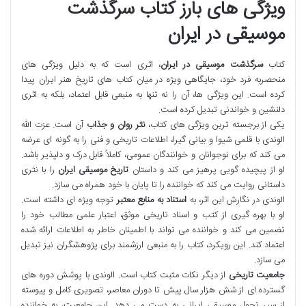
ویژگی های بارز کتاب سرگذشت
موسیقی در ایران
کتاب
سرگذشت موسیقی در ایران
، اثری است که به دلیل ویژگی های
منحصربه فرد خود، جایگاهی ویژه در میان کتاب های تاریخ هنر ایران پیدا
کرده است. این ویژگی ها، آن را نه تنها به منبعی قابل اعتماد، بلکه به اثری
دلنشین و خواندنی تبدیل کرده است.
یکی از برجسته ترین ویژگی های کتاب،
نثر روان و جذاب
آن است. عزت الله
الوندی با قلمی شیوا و بیانی گیرا، اطلاعات تاریخی و فنی را به گونه ای عرضه
می کند که برای نوجوانان و خوانندگان عمومی، کاملاً قابل درک و دلپذیر باشد.
او از پیچیده گویی پرهیز می کند و داستان
تاریخ موسیقی ایران
را با نثری
داستانی روایت می کند که خواننده را تا پایان با خود همراه می سازد.
الوندی در نگارش این اثر، به
استناد به منابع معتبر
توجه ویژه ای داشته است.
او با بهره گیری از کتب و اسناد تاریخی موثق، اعتبار علمی مطالب خود را
تضمین می کند و خواننده می تواند با اطمینان خاطر به اطلاعات ارائه شده
اعتماد کند. این رویکرد، کتاب را به منبعی ارزشمند برای پژوهشگران نیز تبدیل
می سازد.
جامعیت تاریخی
از دیگر نکات مثبت کتاب است. الوندی با پوشش دوره های
گسترده ای از شش هزار سال پیش تا دوران معاصر، تصویری کامل و پیوسته
از سیر تحول موسیقی ایرانی به دست می دهد. این جامعیت، به خواننده