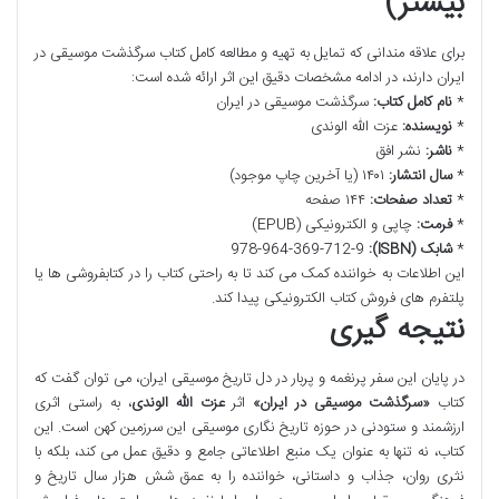
بیشتر)
برای علاقه مندانی که تمایل به تهیه و مطالعه کامل کتاب سرگذشت موسیقی در
ایران دارند، در ادامه مشخصات دقیق این اثر ارائه شده است:
*
نام کامل کتاب:
سرگذشت موسیقی در ایران
*
نویسنده:
عزت الله الوندی
*
ناشر:
نشر افق
*
سال انتشار:
۱۴۰۱ (یا آخرین چاپ موجود)
*
تعداد صفحات:
۱۴۴ صفحه
*
فرمت:
چاپی و الکترونیکی (EPUB)
*
شابک (ISBN):
978-964-369-712-9
این اطلاعات به خواننده کمک می کند تا به راحتی کتاب را در کتابفروشی ها یا
پلتفرم های فروش کتاب الکترونیکی پیدا کند.
نتیجه گیری
در پایان این سفر پرنغمه و پربار در دل تاریخ موسیقی ایران، می توان گفت که
کتاب
«سرگذشت موسیقی در ایران»
اثر
عزت الله الوندی
، به راستی اثری
ارزشمند و ستودنی در حوزه تاریخ نگاری موسیقی این سرزمین کهن است. این
کتاب، نه تنها به عنوان یک منبع اطلاعاتی جامع و دقیق عمل می کند، بلکه با
نثری روان، جذاب و داستانی، خواننده را به عمق شش هزار سال تاریخ و