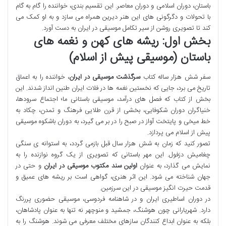
باستان، دوران اسلامی و دوران معاصر. این تقسیم بندی، خواننده را گام به گام
با تحولات و دگرگونی های این هنر دیرین همراه می سازد و به او کمک می
کند تا تصویری روشن از سیر تکامل موسیقی در ایران به دست آورد.
بخش اول: ریشه های کهن و نغمه های
باستان (موسیقی پیش از اسلام)
سفر شش هزار ساله کتاب
سرگذشت موسیقی در ایران
، خواننده را به اعماق
تاریخ می برد، جایی که نخستین نغمه ها در فلات ایران طنین انداز شدند. این
بخش از کتاب که فصل های درآمد، موسیقی باستانی ما؛ اجتماع سرودها،
خنیاگران دوران شکوفایی، بخشی از قرن طلایی فرهنگ و تمدن، چکاد به
خط میخی و پایتخت آواز در صبح را در بر می گیرد، به دوران باشکوه موسیقی
پیش از اسلام می پردازد.
تصور کنید که زمان به شش هزار سال قبل بازمی گردد، به استوانه ی سنگی
چغامیش دزفول. این مهر باستانی که تصویری از یک گروه نوازنده را به
نمایش می گذارد، به عنوان
اولین سند مکتوب موسیقی در ایران
و حتی در
جهان شناخته می شود. این اثر هنری، گواهی است بر ریشه های عمیق و
قدمت حیرت انگیز موسیقی در این سرزمین.
در دوران اساطیری ایران و در شاهنامه فردوسی، موسیقی حضوری پررنگ
دارد. شهریارانی چون هوشنگ، جمشید و منوچهر نه تنها به عنوان پادشاهان،
بلکه به عنوان ابداع کنندگان سازهای مختلف معرفی می شوند. هوشنگ را به