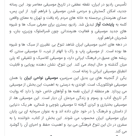
تأسیس رادیو در ایران، نقطه عطفی در تاریخ موسیقی معاصر بود. این رسانه
جدید، امکان گسترش و مردمی شدن موسیقی را فراهم آورد. از این پس،
صدای هنرمندان برجسته به خانه های مردم راه یافت و تهران به معنای واقعی
کلمه به
پایتخت آواز
تبدیل شد. رادیو، بستری برای معرفی سبک ها و شیوه
های جدید موسیقی و فعالیت هنرمندانی چون قمرالملوک وزیری، بنان، و
شجریان فراهم آورد.
در دهه های اخیر، موسیقی ایران شاهد تنوع بی نظیری از سبک ها و شیوه
ها بوده است. از موسیقی پاپ و راک با الهام از غرب، تا موسیقی سنتی که
ریشه های عمیق در فرهنگ ایرانی دارد، و موسیقی کلاسیک و تلفیقی که پلی
میان گذشته و حال ایجاد می کند. این تنوع، نشان دهنده پویایی و قابلیت
انطباق موسیقی ایرانی با زمانه است.
یکی از گنجینه های بی بدیل این سرزمین،
موسیقی نواحی ایران
یا همان
موسیقی فولکلوریک است. الوندی به درستی به اهمیت این بخش از موسیقی
می پردازد. هر منطقه از ایران، نغمه ها و آواهای خاص خود را دارد که روایت
گر تاریخ، آداب و رسوم و زندگی مردمان آن دیار است. این موسیقی ها، از
موسیقی بختیاری و کردی گرفته تا موسیقی بلوچی و شمالی، هر یک دنیایی
از داستان و فرهنگ را در خود جای داده اند و به عنوان سرمایه ای بی پایان
برای موسیقی ایران محسوب می شوند. این بخش از کتاب، خواننده را به
سفری در دل این تنوع فرهنگی می برد و اهمیت حفظ و احیای آن را گوشزد
می کند.