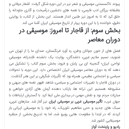
پیوند ناگسستنی موسیقی و شعر نیز در این دوره شکل گرفت. اشعار عرفانی و
عاشقانه بزرگان ادب فارسی، با نغمه های دلنشین درآمیخت و آثاری جاودانه را
خلق کرد که تا به امروز نیز طنین انداز هستند. این بخش از کتاب، با روایتی
دقیق، خواننده را با این دوره پربار از تاریخ موسیقی ایران آشنا می کند.
بخش سوم: از قاجار تا امروز: موسیقی در
دوران معاصر
فصل های از خون جوانان وطن، ره آورد فرنگستان، صدای ما را از تهران می
شنوید، نسیم ملایم غربی، دلشدگان، روایت یک دلشده، قلندرانه، موسیقی
نواحی ایران؛ گنجینه ای بی پایان و فرود، بخش سوم کتاب را تشکیل می
دهند که به دوران معاصر موسیقی ایران اختصاص دارد. این دوره، با تحولات
سیاسی و اجتماعی عظیمی همراه بود که تأثیرات شگرفی بر این هنر گذاشت.
در دوران قاجار، با تغییرات اجتماعی و سیاسی، شاهد ظهور نغمه های میهنی و
مشروطه هستیم. این ترانه ها، بازتاب دهنده آرمان های آزادی خواهی و
مبارزات مردم بود و نقش مهمی در بیداری ملی ایفا کرد. با گسترش ارتباطات با
جهان غرب،
تأثیر موسیقی غربی بر موسیقی ایران
نیز آغاز شد. سازهای غربی،
سبک های جدید و حتی مفاهیم تئوریک، راه خود را به موسیقی ایرانی باز
کردند که در ابتدا با مقاومت هایی روبرو شد، اما به تدریج بخشی از منظره
موسیقایی کشور شد.
رادیو و پایتخت آواز: