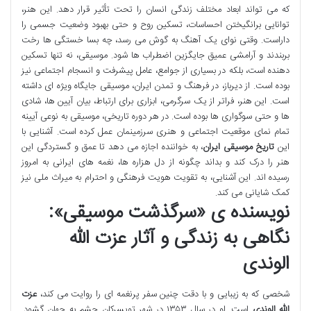
که می تواند ابعاد مختلف زندگی انسان را تحت تأثیر قرار دهد. این هنر،
توانایی برانگیختن احساسات، تسکین روح و حتی بهبود وضعیت جسمی را
داراست. وقتی نوای یک آهنگ به گوش می رسد، چه بسا خستگی ها رخت
بربندند و آرامشی عمیق جایگزین اضطراب ها شود. موسیقی، نه تنها تسکین
دهنده است، بلکه در بسیاری از جوامع، عامل پیشرفت و انسجام اجتماعی نیز
بوده است. از دیرباز، در فرهنگ و تمدن ایران، موسیقی جایگاه ویژه ای داشته
است. این هنر، فراتر از یک سرگرمی، ابزاری برای ارتباط، بیان آیین ها، شادی
ها و حتی سوگواری ها بوده است. در هر دوره تاریخی، موسیقی به نوعی آیینه
تمام نمای موقعیت اجتماعی و هنری سرزمینمان عمل کرده است. آشنایی با
این
تاریخ موسیقی ایران
، به خواننده اجازه می دهد تا عمق و گستردگی این
هنر را درک کند و بداند چگونه از دل هزاره ها، نغمه های ایرانی به امروز
رسیده اند. این آشنایی، به تقویت هویت فرهنگی و احترام به میراث ملی نیز
کمک شایانی می کند.
نویسنده ی «سرگذشت موسیقی»:
نگاهی به زندگی و آثار عزت الله
الوندی
شخصی که به زیبایی و با دقت چنین سفر پرنغمه ای را روایت می کند،
عزت
الله الوندی
است. او در سال ۱۳۵۳ در شهر تویسرکان چشم به جهان گشود.