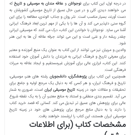
در درجه اول، این کتاب برای
نوجوانان
و
علاقه مندان به موسیقی و تاریخ
که
می خواهند دیدی کلی و در عین حال عمیق از تاریخ موسیقی کشورشان به
دست آورند، بسیار مناسب است. نثر روان و جذاب الوندی، مطالعه را برای این
گروه سنی دلپذیر می کند و آن ها را با یکی از مهم ترین ابعاد فرهنگ ایرانی
آشنا می سازد. نوجوانان با خواندن این کتاب، درک می کنند که موسیقی ایرانی
چقدر ریشه دار و غنی است و این می تواند جرقه علاقه آن ها به این هنر
شود.
والدین و مربیان نیز می توانند از این کتاب به عنوان یک منبع آموزنده و معتبر
برای معرفی تاریخ و فرهنگ ایرانی به فرزندان یا دانش آموزان خود استفاده
کنند. این کتاب، ابزاری عالی برای آموزش غیرمستقیم و ایجاد علاقه به میراث
فرهنگی است.
همچنین، این کتاب برای
پژوهشگران، دانشجویان
رشته های هنر، موسیقی،
تاریخ و فرهنگ ایران، و هر کسی که به دنبال یک مرجع اولیه و جامع برای
تحقیقات و مقالات خود در زمینه
تاریخ موسیقی ایران
است، ضروری به شمار
می آید. تقسیم بندی منطقی و استناد به منابع معتبر، آن را به یک نقطه شروع
عالی برای پژوهش های عمیق تر تبدیل می کند. کسانی که قصد خرید کتاب
را دارند یا به دنبال منابع مرجع برای پژوهش های خود در زمینه تاریخ
موسیقی ایران هستند، این کتاب را ارزشمند خواهند یافت.
مشخصات کتاب (برای اطلاعات