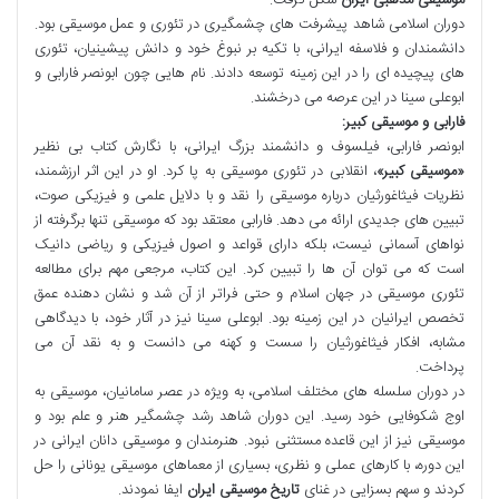
دوران اسلامی شاهد پیشرفت های چشمگیری در تئوری و عمل موسیقی بود.
دانشمندان و فلاسفه ایرانی، با تکیه بر نبوغ خود و دانش پیشینیان، تئوری
های پیچیده ای را در این زمینه توسعه دادند. نام هایی چون ابونصر فارابی و
ابوعلی سینا در این عرصه می درخشند.
فارابی و موسیقی کبیر:
ابونصر فارابی، فیلسوف و دانشمند بزرگ ایرانی، با نگارش کتاب بی نظیر
«موسیقی کبیر»
، انقلابی در تئوری موسیقی به پا کرد. او در این اثر ارزشمند،
نظریات فیثاغورثیان درباره موسیقی را نقد و با دلایل علمی و فیزیکی صوت،
تبیین های جدیدی ارائه می دهد. فارابی معتقد بود که موسیقی تنها برگرفته از
نواهای آسمانی نیست، بلکه دارای قواعد و اصول فیزیکی و ریاضی دانیک
است که می توان آن ها را تبیین کرد. این کتاب، مرجعی مهم برای مطالعه
تئوری موسیقی در جهان اسلام و حتی فراتر از آن شد و نشان دهنده عمق
تخصص ایرانیان در این زمینه بود. ابوعلی سینا نیز در آثار خود، با دیدگاهی
مشابه، افکار فیثاغورثیان را سست و کهنه می دانست و به نقد آن می
پرداخت.
در دوران سلسله های مختلف اسلامی، به ویژه در عصر سامانیان، موسیقی به
اوج شکوفایی خود رسید. این دوران شاهد رشد چشمگیر هنر و علم بود و
موسیقی نیز از این قاعده مستثنی نبود. هنرمندان و موسیقی دانان ایرانی در
این دوره، با کارهای عملی و نظری، بسیاری از معماهای موسیقی یونانی را حل
کردند و سهم بسزایی در غنای
تاریخ موسیقی ایران
ایفا نمودند.