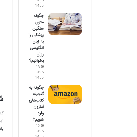
خرداد
1405
چگونه
متون
سنگین
پزشکی را
به زبان
انگلیسی
روان
بخوانیم؟
18
خرداد
1405
چگونه به
گنجینه
ش
کتاب‌های
آمازون
کت
وارد
شویم؟
ای
12
با
خرداد
1405