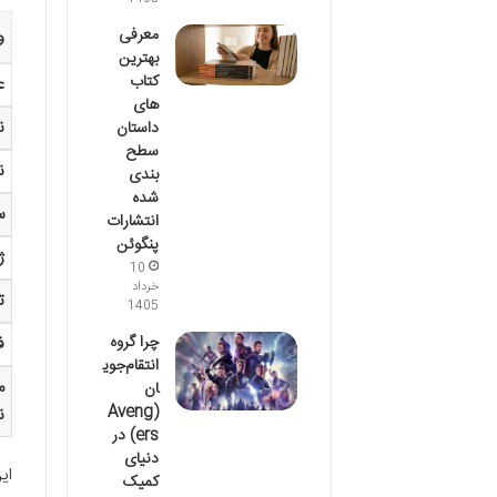
معرفی
و
بهترین
کتاب
ع
های
ن
داستان
سطح
ن
بندی
شده
س
انتشارات
پنگوئن
ژ
10
خرداد
ت
1405
چرا گروه
ف
انتقام‌جوی
م
ان
(Aveng
ن
ers) در
دنیای
ای
کمیک