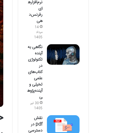
نرم‌افزاره
ای
رفرنس‌د
هی
14
مرداد
1405
نگاهی به
آینده
تکنولوژی
در
کتاب‌های
علمی
تخیلی و
آینده‌پژوه
ی
30 تیر
1405
خ
نقش
pdf در
دسترسی