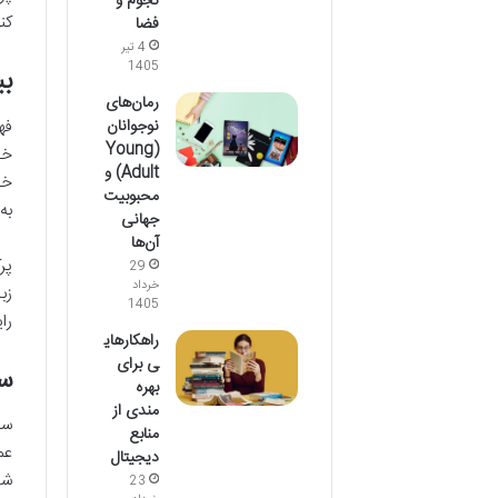
نجوم و
کن
فضا
4 تیر
1405
بی
رمان‌های
فه
نوجوانان
(Young
خو
Adult) و
خل
محبوبیت
به
جهانی
آن‌ها
پر
29
خرداد
زب
1405
را
راهکارهای
ی برای
س
بهره
مندی از
سب
منابع
عم
دیجیتال
شا
23