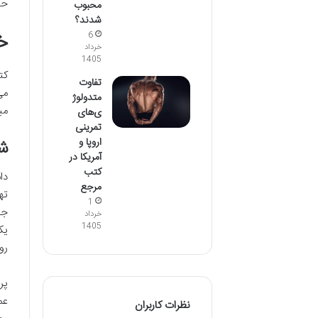
حا
محبوب
شدند؟
خ
6
خرداد
1405
کت
تفاوت
می
متدولوژ
می
ی‌های
تمرینی
اروپا و
ش
آمریکا در
کتب
دا
مرجع
ته
1
جا
خرداد
1405
یک
رو
پر
عم
نظرات کاربران