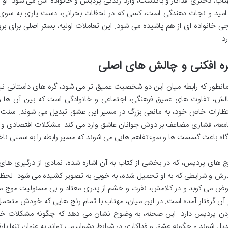
تاب، دختری فداکار و باگذشت، وارد زندگی پردیس و خانواده اش می شود. او با
 امید و نجات دهندگی است، کسی که در لحظات بحرانی، دست یاری به سوی پد
جی خانواده ای از هم پاشیده می شود. این تعاملات اولیه، بستر اصلی برای بر
رد.
ه افکنی و چالش های اصلی
انطور که رابطه میان این دو شخصیت عمیق تر می شود، گره های داستانی نی
لش، تفاوت های عمیق فرهنگی، اجتماعی و خانوادگی است که بین آن ها وجود
تظارات خاص خود، به مانعی بزرگ در مسیر این عشق تبدیل می شوند. سنت ه
معه، فشاری مضاعف بر دوش جوانان عاشق وارد می کند. مشکلات اقتصادی و اج
گاه باعث گسست ها و سوءتفاهم هایی می شوند که مسیر رابطه را به سمتی ناخو
ج های پردیس، که در بخشی از کتاب به آن اشاره شده، نمادی از درگیری ه
رش و شرایطی که به او تحمیل شده، به خوبی به تصویر کشیده می شود. لحظه ا
ض می کوبد و در کلامش، نفرت و خشم از پدری معتاد و بی مسئولیت موج می
 آن گرفتار آمده است. در این میان، مهتاب با تمام رنج هایی که خودش متحمل
دن پردیس دارد. این صحنه، به وضوح نشان می دهد که چگونه مشکلات خان
دیل شوند و چگونه عشق و فداکاری در شرایط دشوار، می تواند به عنوان تنها بارق