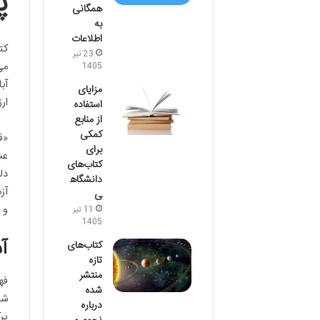
پ
همگانی
به
اطلاعات
کت
23 تیر
می
1405
آب
مزایای
ار
استفاده
از منابع
کمکی
«ق
برای
عش
کتاب‌های
دل
دانشگاه
آز
ی
و 
11 تیر
1405
آش
کتاب‌های
تازه
منتشر
فه
شده
شخ
درباره
پر