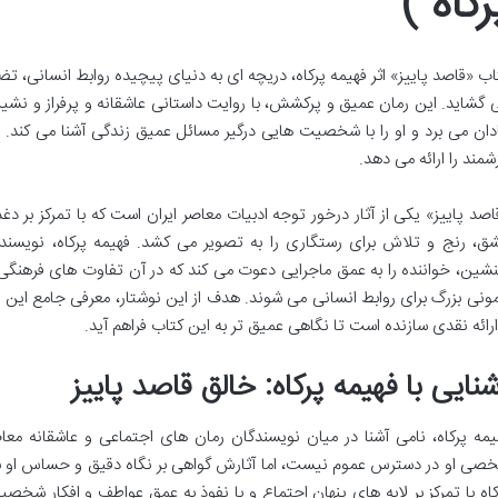
رکاه )
اب «قاصد پاییز» اثر فهیمه پرکاه، دریچه ای به دنیای پیچیده روابط انسانی، 
 گشاید. این رمان عمیق و پرکشش، با روایت داستانی عاشقانه و پرفراز و نشیب
ادان می برد و او را با شخصیت هایی درگیر مسائل عمیق زندگی آشنا می کند. ا
زشمند را ارائه می دهد.
اصد پاییز» یکی از آثار درخور توجه ادبیات معاصر ایران است که با تمرکز بر د
ق، رنج و تلاش برای رستگاری را به تصویر می کشد. فهیمه پرکاه، نویسنده 
نشین، خواننده را به عمق ماجرایی دعوت می کند که در آن تفاوت های فرهنگی 
مونی بزرگ برای روابط انسانی می شوند. هدف از این نوشتار، معرفی جامع ا
ارائه نقدی سازنده است تا نگاهی عمیق تر به این کتاب فراهم آید.
نایی با فهیمه پرکاه: خالق قاصد پاییز
یمه پرکاه، نامی آشنا در میان نویسندگان رمان های اجتماعی و عاشقانه معا
صی او در دسترس عموم نیست، اما آثارش گواهی بر نگاه دقیق و حساس او به
کاه با تمرکز بر لایه های پنهان اجتماع و با نفوذ به عمق عواطف و افکار شخص