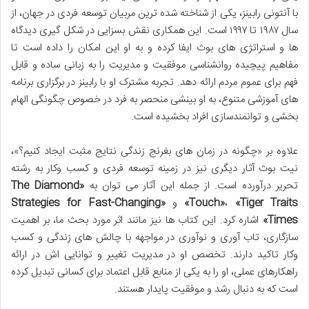
با آنتونی رابینز، یکی از شناخته شده ترین مربیان توسعه فردی در جهان، از
سال ۱۹۸۷ تا ۱۹۹۷ است. این همکاری نقش بسزایی در شکل گیری دیدگاه
ها و استراتژی های بوث ایفا کرده و به او این امکان را داده است تا
مفاهیم پیچیده روانشناسی موفقیت و مدیریت را به زبانی ساده و قابل
فهم برای عموم مردم ارائه دهد. تجربه مشترک او با رابینز در برگزاری برنامه
های آموزشی متنوع، به او بینشی منحصر به فرد در خصوص چگونگی الهام
بخشی و توانمندسازی افراد بخشیده است.
علاوه بر «چگونه در زمان های بغرنج زندگی نتایج مثبت ایجاد کنیم؟»،
نیت بوث آثار دیگری نیز در زمینه توسعه فردی و کسب وکار به رشته
تحریر درآورده است. از جمله این آثار می توان به
«The Diamond
«Tiger Traits»
،
Touch»
و
«Strategies for Fast-Changing
Times»
اشاره کرد. این کتاب ها نیز مانند اثر مورد بحث ما، بر اهمیت
سازگاری، تاب آوری و نوآوری در مواجهه با چالش های زندگی و کسب
وکار تاکید دارند. تخصص او در مدیریت تغییر و توانایی اش در ارائه
راهکارهای عملی، او را به یکی از منابع قابل اعتماد برای کسانی تبدیل کرده
است که به دنبال رشد و موفقیت پایدار هستند.