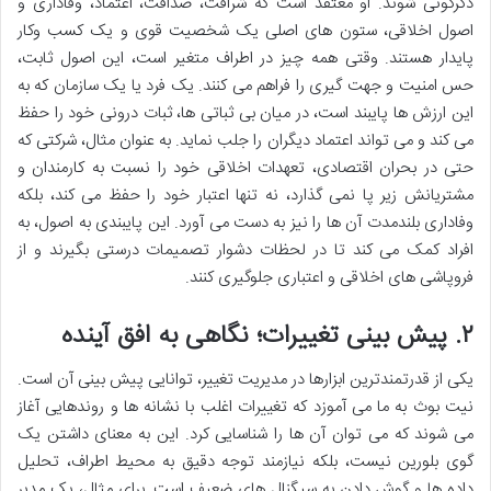
دگرگونی شوند. او معتقد است که شرافت، صداقت، اعتماد، وفاداری و
اصول اخلاقی، ستون های اصلی یک شخصیت قوی و یک کسب وکار
پایدار هستند. وقتی همه چیز در اطراف متغیر است، این اصول ثابت،
حس امنیت و جهت گیری را فراهم می کنند. یک فرد یا یک سازمان که به
این ارزش ها پایبند است، در میان بی ثباتی ها، ثبات درونی خود را حفظ
می کند و می تواند اعتماد دیگران را جلب نماید. به عنوان مثال، شرکتی که
حتی در بحران اقتصادی، تعهدات اخلاقی خود را نسبت به کارمندان و
مشتریانش زیر پا نمی گذارد، نه تنها اعتبار خود را حفظ می کند، بلکه
وفاداری بلندمدت آن ها را نیز به دست می آورد. این پایبندی به اصول، به
افراد کمک می کند تا در لحظات دشوار تصمیمات درستی بگیرند و از
فروپاشی های اخلاقی و اعتباری جلوگیری کنند.
۲. پیش بینی تغییرات؛ نگاهی به افق آینده
یکی از قدرتمندترین ابزارها در مدیریت تغییر، توانایی پیش بینی آن است.
نیت بوث به ما می آموزد که تغییرات اغلب با نشانه ها و روندهایی آغاز
می شوند که می توان آن ها را شناسایی کرد. این به معنای داشتن یک
گوی بلورین نیست، بلکه نیازمند توجه دقیق به محیط اطراف، تحلیل
داده ها و گوش دادن به سیگنال های ضعیف است. برای مثال، یک مدیر