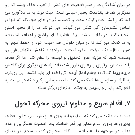
در میان آشفتگی ها و عدم قطعیت های ناشی از تغییر، حفظ چشم انداز و
تمرکز بر اهداف بلندمدت بسیار حیاتی است. نیت بوث به ما یادآوری می
کند که واکنش های کوتاه مدت و تصمیم گیری های عجولانه که تنها بر
اساس فشارهای آنی شکل می گیرند، می توانند ما را از مسیر اصلی
منحرف کنند. در مقابل، داشتن یک قطب نمای واضح از اهداف بلندمدت،
به ما کمک می کند تا در میان طوفان ها، جهت خود را حفظ کنیم. به
عنوان مثال، یک شرکت ممکن است در مواجهه با کاهش ناگهانی فروش،
وسوسه شود که هزینه های تحقیق و توسعه را قطع کند. اما اگر هدف
بلندمدت آن نوآوری و رهبری بازار باشد، باید راه های دیگری برای کاهش
هزینه پیدا کند تا به چشم انداز آینده اش لطمه ای وارد نشود. این رویکرد،
به افراد و سازمان ها کمک می کند تا تصمیماتی بگیرند که در نهایت به
نفع رشد پایدار و رسیدن به چشم اندازهای بزرگتر است.
۷. اقدام سریع و مداوم؛ نیروی محرکه تحول
نیت بوث تاکید می کند که تمام برنامه ریزی ها، پیش بینی ها و انعطاف
پذیری ها بدون اقدام عملی بی ثمر خواهند بود. اهمیت عملگرایی و عدم
تعلل در مواجهه با تغییرات، از نکات محوری کتاب است. در دنیای