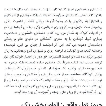
در دنیای پرهیاهوی امروز که کودکان غرق در ابزارهای دیجیتال شده اند،
یافتن کتاب هایی که نه تنها سرگرم کننده باشند، بلکه جرقه ای از کنجکاوی
و اشتیاق به یادگیری را در وجود آن ها روشن کنند، از اهمیت بالایی
برخوردار است. «ژول، پسر کوچولوی شیطون» یکی از همان گوهرهای نادر
در ادبیات کودک به شمار می رود که با داستانی دلنشین و شخصیت
پردازی گیرا، کودکان را به سفری اکتشافی در دنیای علم و زندگی
دانشمندان دعوت می کند. این اثر ارزشمند از چیان یی لین، نویسنده
برجسته کتاب های کودک، با ترجمه روان و شیوا ی آرزو رمضانی، به زبان
فارسی برگردانده شده و توسط انتشارات افق دور در اختیار خوانندگان قرار
گرفته است. این کتاب صرفاً یک داستان ساده نیست؛ بلکه پنجره ای
است رو به دنیای واقعی یک فیزیکدان نامدار، جیمز ژول، که در قالب
روایتی کودکانه، مفاهیم عمیق علمی و تربیتی را به شکلی ملموس و قابل
فهم ارائه می دهد. هدف از این مقاله، ارائه یک خلاصه جامع و تحلیلی از
این کتاب است تا والدین، مربیان و حتی کودکان کنجکاو، با ابعاد مختلف
این اثر آشنا شوند و از پیام های نهفته و آموزنده آن بهره مند گردند.
جیمز ژول واقعی: الهام بخش یک