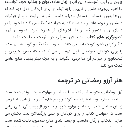
چیان یی لین، نویسنده این اثر، با
زبان ساده، روان و جذاب
خود، توانسته
مفاهیم پیچیده علمی و تربیتی را به گونه ای برای کودکان قابل فهم کند که
آن ها بدون احساس خستگی، درگیر داستان شوند. روایت او پر از جزئیات
دلنشین و توصیفات زنده است که به خواننده کمک می کند تا خود را در
دنیای ژول تصور کند و با ماجراهای او همراه شود. علاوه بر این،
تصویرگری های کتاب
نیز نقش بسزایی در تقویت جذابیت داستان و
درگیر کردن ذهن کودک ایفا می کنند. تصاویر رنگارنگ و گویا، نه تنها متن
را برای کودکان خردسال قابل فهم تر می کنند، بلکه حس هیجان و
کنجکاوی را نیز در آن ها برمی انگیزند و به درک بهتر پدیده های علمی
کمک می کنند.
هنر آرزو رمضانی در ترجمه
آرزو رمضانی
، مترجم این کتاب، با تسلط و مهارت خود، موفق شده است
تا لحن اصلی نویسنده را حفظ کرده و پیام های آن را به زیبایی به فارسی
زبانان منتقل کند. ترجمه او روان، شیوا و به دور از پیچیدگی های زبانی
است که خواندن کتاب را برای کودکان و حتی بزرگسالان لذت بخش می
سازد. انتخاب واژگان مناسب و جمله بندی های صحیح، باعث شده است