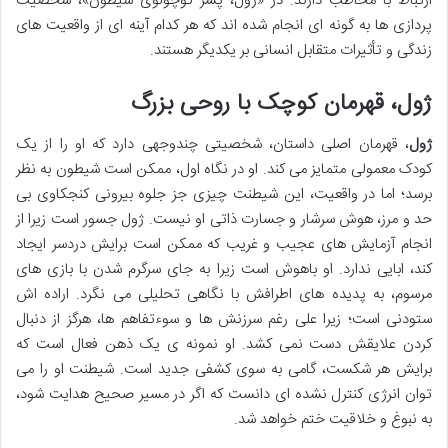
ارتباط با مخاطب دارند. در «ژول، پسر کوچولوی شیطون»، شخصیت
پردازی ها به گونه ای انجام شده اند که هر کدام آینه ای از واقعیت های
زندگی و تأثیرات متقابل انسانی بر یکدیگر هستند.
ژول، قهرمان کوچک با روحی بزرگ
ژول
، قهرمان اصلی داستان، شخصیتی چندوجهی دارد که او را از یک
کودک معمولی متمایز می کند. او در نگاه اول، ممکن است شیطون به نظر
برسد؛ اما در واقعیت، این شیطنت چیزی جز جلوه بیرونی کنجکاوی بی
حد و مرز، هوش سرشار و جسارت ذاتی او نیست. ژول جسور است زیرا از
انجام آزمایش های عجیب و غریب که ممکن است برایش دردسر ایجاد
کند، ابایی ندارد. او باهوش است زیرا به جای سرگرم شدن با بازی های
مرسوم، به پدیده های اطرافش با نگاهی تحلیلی می نگرد. اراده اش
ستودنی است؛ زیرا علی رغم سرزنش ها و سوءتفاهم ها، هرگز از دنبال
کردن علایقش دست نمی کشد. او نمونه ی یک ذهن فعال است که
برایش هر شکست، گامی به سوی کشفی جدید است. شیطنت او را می
توان انرژی کنترل نشده ای دانست که اگر در مسیر صحیح هدایت شود،
به نبوغ و خلاقیت ختم خواهد شد.