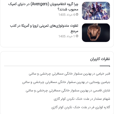
چرا گروه انتقام‌جویان (Avengers) در دنیای کمیک
محبوب شدند؟
6 خرداد 1405
تفاوت متدولوژی‌های تمرینی اروپا و آمریکا در کتب
مرجع
1 خرداد 1405
نظرات کاربران
قنبر خیامی
در
بهترین سشوار خانگی مسافرتی چرخشی و سالنی
بنیامین روستایی
در
بهترین سشوار خانگی مسافرتی چرخشی و سالنی
شایان قاسمی
در
بهترین سشوار خانگی مسافرتی چرخشی و سالنی
شهنام عملدار
در
علت خنک نکردن کولر گازی
گلاره کوثری فر
در
علت خنک نکردن کولر گازی