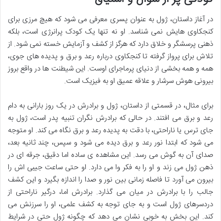
در آغاز داستان، ژول به عنوان پسری معرفی می شود که هیچ مرزی برای
کنجکاوی هایش نمی شناسد. او نه تنها یک کودک پرانرژی است، بلکه
ذهنی پرسشگر و خلاق دارد که هرگز از کشف و آزمایش خسته نمی شود. از
تلاش برای پرواز گرفته تا کنجکاوی درباره رعد و برق و پدیده های جوی،
همه و همه بخشی از دنیای پرماجرای اوست. این شیطنت ها در واقع بروز
بیرونی هوش سرشار و علاقه عمیق او به فیزیک است.
برای مثال، در قسمتی از داستان، ژول و برادرش در یک روز بارانی به دام
رعد و برق می افتند. در حالی که برادرش نگران تنبیه پدر است، ژول به
جای ترس یا ناراحتی، با دقت به پدیده رعد و برق نگاه می کند. او متوجه
می شود که ابتدا نور رعد و برق دیده می شود و سپس، چند ثانیه بعد،
صدای آن به گوش می رسد. این مشاهده ی ساده اما دقیق، جرقه ای در
ذهن ژول می زند و او را به فکر وا می دارد. او حتی ساعت جیبی اش را
بیرون می آورد تا فاصله زمانی بین نور و صدا را اندازه بگیرد و این کشف
جالب را با برادرش در میان می گذارد. برادرش اما، درگیر ناراحتی از
دردسرهای ژول است و به جای توجه به کشف علمی، او را سرزنش می
کند. این بخش به خوبی نشان می دهد که چگونه ژول حتی در شرایط