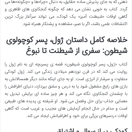
ذهنی که به جای پذیرش ساده حقایق، به دنبال «چرا»ها و «چگونه»ها می
گردد. کتاب به خوبی نشان می دهد که چگونه کنجکاوی های ظاهری و
گاهی اوقات «شیطنت آمیز» یک کودک، می تواند سرآغاز بزرگ ترین
اکتشافات علمی باشد، اگر با صبر، مشاهده و پشتکار همراه شود.
خلاصه کامل داستان ژول، پسر کوچولوی
شیطون: سفری از شیطنت تا نبوغ
کتاب «ژول، پسر کوچولوی شیطون» قصه ی پسربچه ای به نام ژول را
روایت می کند که در قرن نوزدهم میلادی زندگی می کند. ژول کودکی
متفاوت و سرشار از انرژی است. او به جای اینکه مانند دیگر همسالانش به
بازی های رایج مشغول شود یا به درس و مشق بپردازد، دنیای اطرافش را
با چشمان کنجکاوی نگاه می کند و هر چیز ساده ای برایش تبدیل به
معمایی جذاب برای حل وفصل می شود. او شیفته ی پدیده های طبیعی
است و مدام در حال انجام آزمایش های عجیب و غریب است که گاهی
اوقات دردسرهای بزرگی برای خود و اطرافیانش ایجاد می کند.
کودکی پر از سوال و اشتیاق