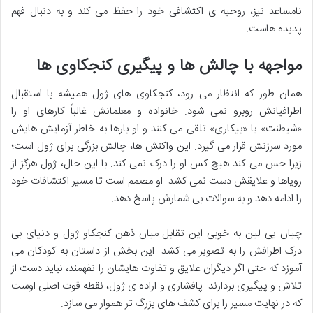
نامساعد نیز، روحیه ی اکتشافی خود را حفظ می کند و به دنبال فهم
پدیده هاست.
مواجهه با چالش ها و پیگیری کنجکاوی ها
همان طور که انتظار می رود، کنجکاوی های ژول همیشه با استقبال
اطرافیانش روبرو نمی شود. خانواده و معلمانش غالباً کارهای او را
«شیطنت» یا «بیکاری» تلقی می کنند و او بارها به خاطر آزمایش هایش
مورد سرزنش قرار می گیرد. این واکنش ها، چالش بزرگی برای ژول است؛
زیرا حس می کند هیچ کس او را درک نمی کند. با این حال، ژول هرگز از
رویاها و علایقش دست نمی کشد. او مصمم است تا مسیر اکتشافات خود
را ادامه دهد و به سوالات بی شمارش پاسخ دهد.
چیان یی لین به خوبی این تقابل میان ذهن کنجکاو ژول و دنیای بی
درک اطرافش را به تصویر می کشد. این بخش از داستان به کودکان می
آموزد که حتی اگر دیگران علایق و تفاوت هایشان را نفهمند، نباید دست از
تلاش و پیگیری بردارند. پافشاری و اراده ی ژول، نقطه قوت اصلی اوست
که در نهایت مسیر را برای کشف های بزرگ تر هموار می سازد.