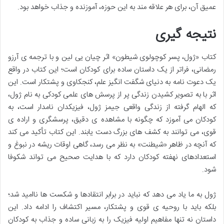
عمیق آن، برای هر علاقه مند به این حوزه، آموزنده و جذاب خواهد بود.
نتیجه گیری
کتاب «ژول، پسر کوچولوی شیطون» اثر چیان یی لین و با ترجمه ی آرزو
رمضانی، فراتر از یک داستان ساده برای کودکان است؛ این کتاب در واقع
یک دعوت نامه به دنیای شگفت انگیز علم، کنجکاوی و پشتکار است. این
اثر با به تصویر کشیدن زندگی پر از پرسش های علمی کودکی به نام ژول،
که الهام گرفته از زندگی واقعی جیمز ژول، فیزیکدان نامدار است، به
کودکان می آموزد که چگونه با مشاهده ی دقیق، پرسشگری و اراده ی
قوی، می توانند به کشف های بزرگ دست یابند. این کتاب تأکید می کند
که آنچه در ظاهر «شیطنت» به نظر می رسد، گاهی اوقات ریشه در نبوغ و
استعدادهای نهفته کودکان دارد که با هدایت صحیح می تواند شکوفا
شود.
ژول به ما یاد می دهد که نباید در برابر انتقادها و شکست ها ناامید شد؛
بلکه باید با روحیه ی قوی و پشتکار، مسیر اکتشاف را ادامه داد. این
داستان نه تنها مفاهیم اولیه فیزیک را به زبانی ساده و جذاب به کودکان