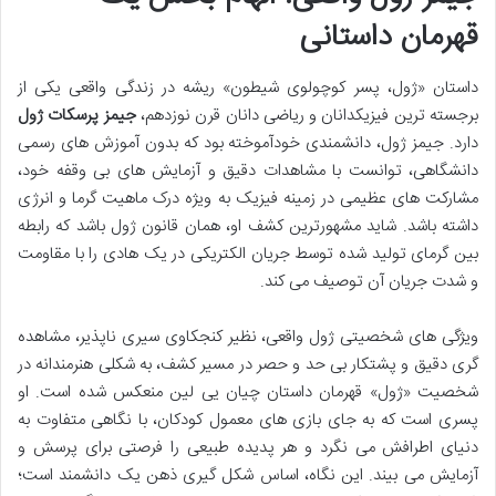
قهرمان داستانی
داستان «ژول، پسر کوچولوی شیطون» ریشه در زندگی واقعی یکی از
برجسته ترین فیزیکدانان و ریاضی دانان قرن نوزدهم،
جیمز پرسکات ژول
دارد. جیمز ژول، دانشمندی خودآموخته بود که بدون آموزش های رسمی
دانشگاهی، توانست با مشاهدات دقیق و آزمایش های بی وقفه خود،
مشارکت های عظیمی در زمینه فیزیک به ویژه درک ماهیت گرما و انرژی
داشته باشد. شاید مشهورترین کشف او، همان قانون ژول باشد که رابطه
بین گرمای تولید شده توسط جریان الکتریکی در یک هادی را با مقاومت
و شدت جریان آن توصیف می کند.
ویژگی های شخصیتی ژول واقعی، نظیر کنجکاوی سیری ناپذیر، مشاهده
گری دقیق و پشتکار بی حد و حصر در مسیر کشف، به شکلی هنرمندانه در
شخصیت «ژول» قهرمان داستان چیان یی لین منعکس شده است. او
پسری است که به جای بازی های معمول کودکان، با نگاهی متفاوت به
دنیای اطرافش می نگرد و هر پدیده طبیعی را فرصتی برای پرسش و
آزمایش می بیند. این نگاه، اساس شکل گیری ذهن یک دانشمند است؛