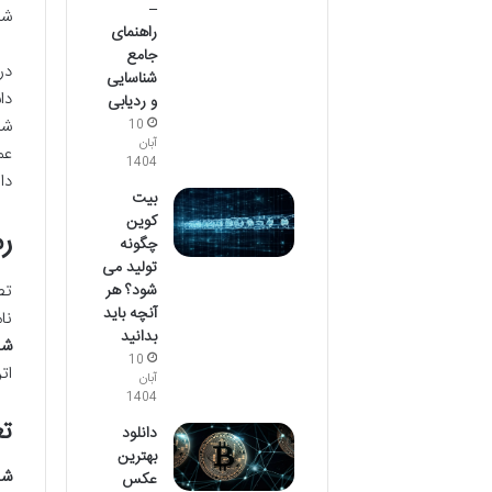
–
شد
راهنمای
جامع
در
شناسایی
دا
و ردیابی
شد
10
آبان
عم
1404
دا
بیت
کوین
ر
چگونه
تولید می
شود؟ هر
آنچه باید
نامش
بدانید
شیب
10
ات
آبان
1404
تعر
دانلود
بهترین
شیب
عکس