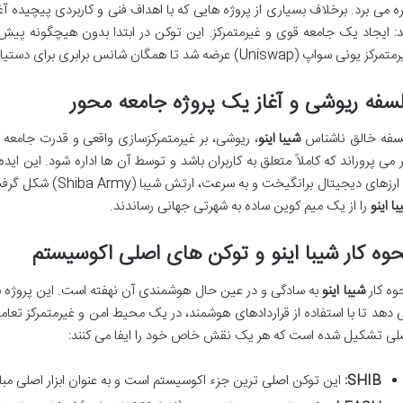
ره می برد. برخلاف بسیاری از پروژه هایی که با اهداف فنی و کاربردی پیچیده آغ
: ایجاد یک جامعه قوی و غیرمتمرکز. این توکن در ابتدا بدون هیچگونه پیش 
ز یونی سواپ (Uniswap) عرضه شد تا همگان شانس برابری برای دستیابی به آن داشته باشند.
سفه ریوشی و آغاز یک پروژه جامعه محور
سفه خالق ناشناس
شیبا اینو
، ریوشی، بر غیرمتمرکزسازی واقعی و قدرت جامعه 
 می پروراند که کاملاً متعلق به کاربران باشد و توسط آن ها اداره شود. این ایده
رزهای دیجیتال برانگیخت و به سرعت، ارتش شیبا (Shiba Army) شکل گرفت؛ جامعه ای پرشور که با حمایت بی دریغ خود،
ا اینو
را از یک میم کوین ساده به شهرتی جهانی رساندند.
وه کار شیبا اینو و توکن های اصلی اکوسیستم
وه کار
شیبا اینو
به سادگی و در عین حال هوشمندی آن نهفته است. این پروژه با 
 دهد تا با استفاده از قراردادهای هوشمند، در یک محیط امن و غیرمتمرکز تعا
لی تشکیل شده است که هر یک نقش خاص خود را ایفا می کنند:
SHIB:
این توکن اصلی ترین جزء اکوسیستم است و به عنوان ابزار اصلی مبا