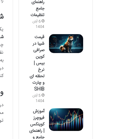
را
راهنمای
جامع
شیباریوم
تنظیمات
6 آبان
1404
یک
شی
قیمت
شیبا در
چش
صرافی
نق
کوین
به
بیس |
در
نرخ
کن
لحظه ای
و چارت
SHIB
ور
5 آبان
1404
آموزش
مح
فیوچرز
تو
کوینکس
| راهنمای
جامع و