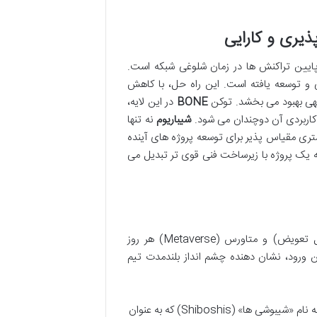
 پایین تراکنش ها در زمان شلوغی شبکه است.
و توسعه یافته است. این راه حل، با کاهش
جهی بهبود می بخشد. توکن
BONE
در این لایه،
 کاربردی آن دوچندان می شود.
شیباریوم
نه تنها
بستری مقیاس پذیر برای توسعه پروژه های آینده
ه یک پروژه با زیرساخت فنی قوی تر تبدیل می
در دنیای پرشتاب وب ۳، جایی که مفاهیمی مانند NFT (توکن های غیرقابل تعویض) و متاورس (Metaverse) هر روز
ن ورود، نشان دهنده چشم انداز بلندمدت تیم
مجموعه ای از ۱۰,۰۰۰ NFT منحصر به فرد به نام «شیبوشی ها» (Shiboshis) که به عنوان