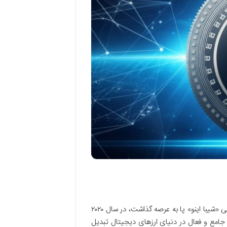
رمز ارز شیبا اینو (SHIB)، که ابتدا به عنوان یک میم کوین با الهام از نژاد سگ ژاپنی «شیبا اینو» پا به عرصه گذاشت، در سال ۲۰۲۰
امع و فعال در دنیای ارزهای دیجیتال تبدیل