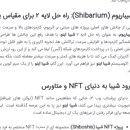
 دریافت کند.
 (Shibarium): راه حل لایه ۲ برای مقیاس پذیری و کارایی
ی از چالش های اصلی پروژه های مبتنی بر اتریوم، کارمزدهای بالا و سرعت
باریوم
، به عنوان راه حل لایه ۲
شیبا اینو
، با هدف رفع این چالش ها طراحی 
مگیر کارمزدها و افزایش سرعت تراکنش ها، تجربه کاربری را به طور قابل تو
ش اصلی را در پرداخت کارمزدهای شبکه (گس) ایفا می کند و از این رو، ارزش
 کاربران کمک می کند تا با هزینه های کمتر و سرعت بیشتر معامله کنند، بلکه 
 اکوسیستم
شیبا اینو
نیز فراهم می آورد. این گام،
شیبا اینو
را از یک میم کوین ب
د.
ود شیبا به دنیای NFT و متاورس
بوبیت بیشتری پیدا می کنند،
شیبا اینو
نیز پا به این عرصه گذاشته است. ای
سعه برای فراتر رفتن از مرزهای یک ارز دیجیتال ساده است.
پروژه NFT شیبا (Shiboshis):