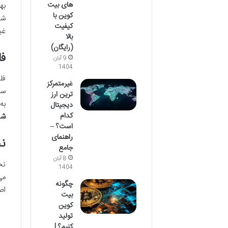
های بیت
به
کوین با
شد
کیفیت
غیرمتمرک
بالا
(رایگان)
فل
9 آبان
1404
فل
غیرمتمرکز
سر
ترین ارز
به ا
دیجیتال
کدام
شیب
است؟ –
راهنمای
نح
جامع
8 آبان
نح
1404
می
چگونه
اص
بیت
کوین
تولید
کنیم؟ |