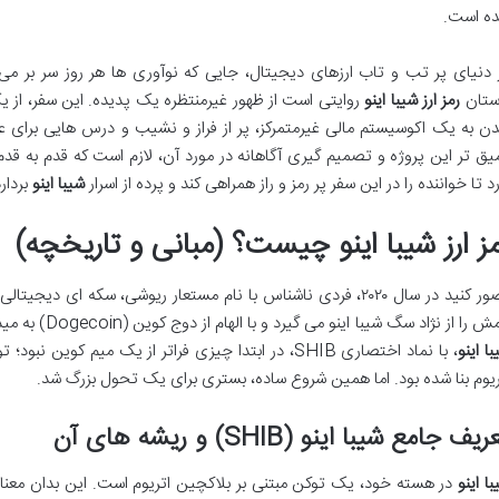
ه است.
 دنیای پر تب و تاب ارزهای دیجیتال، جایی که نوآوری ها هر روز سر بر می 
ستان
رمز ارز شیبا اینو
روایتی است از ظهور غیرمنتظره یک پدیده. این سفر، از یک
ن به یک اکوسیستم مالی غیرمتمرکز، پر از فراز و نشیب و درس هایی برای عل
یق تر این پروژه و تصمیم گیری آگاهانه در مورد آن، لازم است که قدم به قدم
رد تا خواننده را در این سفر پر رمز و راز همراهی کند و پرده از اسرار
شیبا اینو
بردارد
مز ارز شیبا اینو چیست؟ (مبانی و تاریخچه)
تصور کنید در سال ۲۰۲۰، فردی ناشناس با نام مستعار ریوشی، سکه ای د
 را از نژاد سگ شیبا اینو می گیرد و با الهام از دوج کوین (Dogecoin) به میدان می آید، خود را «قاتل دوج کوین» می نامد.
ا اینو
ریوم بنا شده بود. اما همین شروع ساده، بستری برای یک تحول بزرگ شد.
یف جامع شیبا اینو (SHIB) و ریشه های آن
ا اینو
در هسته خود، یک توکن مبتنی بر بلاکچین اتریوم است. این بدان معنا