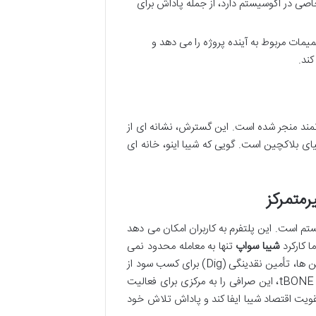
۱۰۷,۶ واحد) که کاربردهای خاصی در اکوسیستم دارد، از جمله پاداش برای
ات مربوط به آینده پروژه را می دهد و
ند.
مند منجر شده است. این گسترش، نشانه ای از
ای بلاکچین است. گویی که شیبا اینو، خانه ای
تم است. این پلتفرم به کاربران امکان می دهد
ا کارکرد
شیبا سواپ
تنها به معامله محدود نمی
شود؛ امکانات متنوعی مانند استیکینگ (Bury) برای کسب پاداش با نگهداری توکن ها، تأمین نقدینگی (Dig) برای کسب سود از
کارمزد تراکنش ها، و دسترسی به توکن های پاداش مانند xSHIB، xLEASH و tBONE، این صرافی را به مرکزی برای فعالیت
تقویت اقتصاد شیبا ایفا کند و پاداش تلاش خود