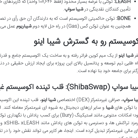
LEASH:
توکنی با عرضه بسیار محدود (فقط ۴۶
تأمین کنندگان نقدینگی در
شیبا سواپ
.
BONE:
توکن حاکمیتی اکوسیستم است که به دارندگان آن حق رأی در تصمیم
همچنین به عنوان توکن گس (Gas) در راه حل لایه دوم
شیباریوم
عمل می ک
کوسیستم رو به گسترش شیبا اینو
ر
شیبا اینو
از یک میم کوین فراتر رفته و به ساخت یک اکوسیستم جامع و قدرت
ه طلبی تیم توسعه و پتانسیل بالای این پروژه برای ایجاد ارزش حقیقی در دنی
رگتر برای جامعه خود بنا نهاده است.
سواپ (ShibaSwap): قلب تپنده اکوسیستم غیرمتمرکز
با سواپ
، صرافی غیرمتمرکز (DEX) اختصاصی
شیبا اینو
، قلب تپنده این اکوسیس
 با توکن های
شیبا
و سایر ارزهای دیجیتال به شیوه ای غیرمتمرکز معامله کنند. ام
ی مالی غیرمتمرکز تبدیل کرده است. اینجا، هر کاربر می تواند نقش خود را در 