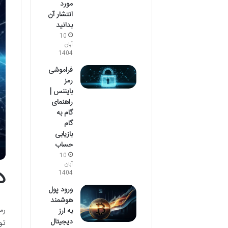
مورد
انتشار آن
بدانید
10
آبان
1404
فراموشی
رمز
بایننس |
راهنمای
گام به
گام
بازیابی
حساب
10
آبان
د
1404
ورود پول
هوشمند
به ارز
دیجیتال
تو