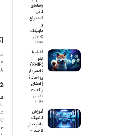
راهنمای
کامل
استخراج
و
ماینینگ
ا
8 آبان
1404
آیا شیبا
سف
اینو
جا
(SHIB)
بز
کلاهبردار
ی است؟
شیبا 
| افشای
واقعیت
شی
7 آبان
1404
تا
آموزش
کانفیگ
ماینر صفر
ها
تا صد +