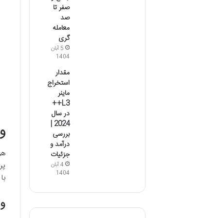
صفر تا
صد
معامله
گری
5 آبان
1404
مقدار
استخراج
ماینر
L3++
در سال
2024 |
وی
بررسی
درآمد و
هر
جزئیات
پر
4 آبان
1404
با
وی