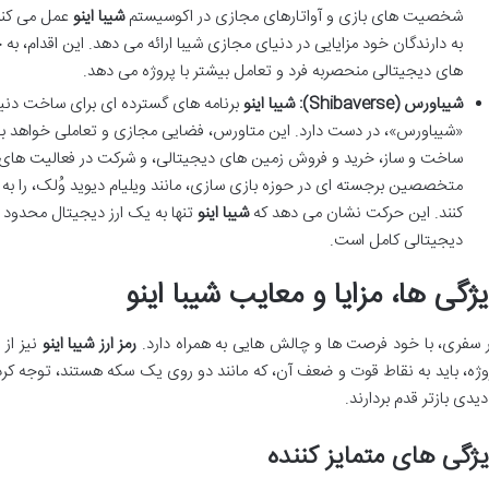
شخصیت های بازی و آواتارهای مجازی در اکوسیستم
شیبا اینو
عمل می کنند
به دارندگان خود مزایایی در دنیای مجازی شیبا ارائه می دهد. این اقدام، به 
های دیجیتالی منحصربه فرد و تعامل بیشتر با پروژه می دهد.
شیباورس (Shibaverse):
شیبا اینو
برنامه های گسترده ای برای ساخت دنی
«شیباورس»، در دست دارد. این متاورس، فضایی مجازی و تعاملی خواهد بود ک
ساخت و ساز، خرید و فروش زمین های دیجیتالی، و شرکت در فعالیت های م
متخصصین برجسته ای در حوزه بازی سازی، مانند ویلیام دیوید وُلک، را به خ
کنند. این حرکت نشان می دهد که
شیبا اینو
تنها به یک ارز دیجیتال محدود
دیجیتالی کامل است.
ژگی ها، مزایا و معایب شیبا اینو
 سفری، با خود فرصت ها و چالش هایی به همراه دارد.
رمز ارز شیبا اینو
نیز از
وژه، باید به نقاط قوت و ضعف آن، که مانند دو روی یک سکه هستند، توجه کرد.
 دیدی بازتر قدم بردارند.
ژگی های متمایز کننده