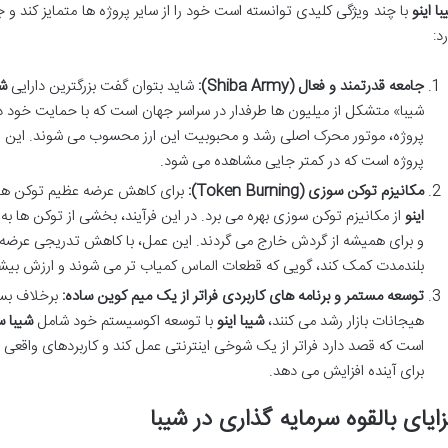
ا اینو
با چند ویژگی کلیدی توانسته است خود را از سایر پروژه ها متمایز کند و ج
د:
جامعه قدرتمند و فعال (Shiba Army):
شاید بتوان گفت بزرگترین دارایی
شی
شیبا» متشکل از میلیون ها طرفدار در سراسر جهان است که با حمایت خود 
پروژه، موتور محرک اصلی رشد و محبوبیت این ارز محسوب می شوند. این پ
پروژه است که در کمتر جایی مشاهده می شود.
مکانیزم توکن سوزی (Token Burning):
برای کاهش عرضه عظیم توکن های SHIB و ایجاد فشار صعودی بر 
اینو
از مکانیزم توکن سوزی بهره می برد. در این فرآیند، بخشی از توکن ها 
و برای همیشه از گردش خارج می گردند. این عمل، با کاهش تدریجی عرضه، 
بلندمدت کمک کند، گویی که قطعات الماس کمیاب تر می شوند و ارزش بیشت
توسعه مستمر و برنامه های کاربردی فراتر از یک میم کوین ساده:
برخلاف بسی
هیجانات بازار رشد می کنند،
شیبا اینو
با توسعه اکوسیستم خود شامل
شیبا 
است که قصد دارد فراتر از یک شوخی اینترنتی عمل کند و کاربردهای واقعی ار
برای آینده افزایش می دهد.
ایای بالقوه سرمایه گذاری در شیبا