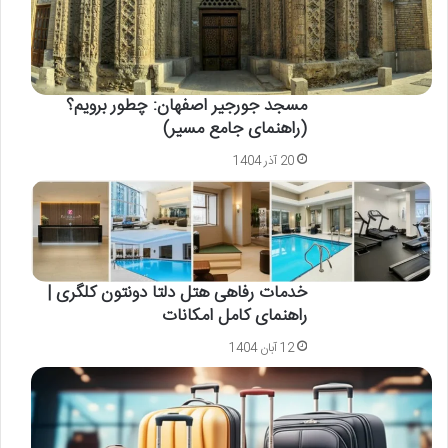
مسجد جورجیر اصفهان: چطور برویم؟
(راهنمای جامع مسیر)
20 آذر 1404
خدمات رفاهی هتل دلتا دونتون کلگری |
راهنمای کامل امکانات
12 آبان 1404