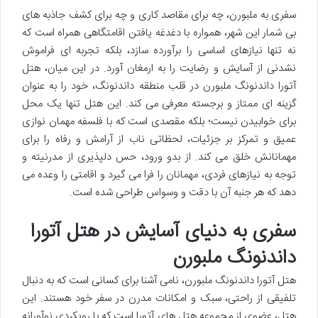
سفری به ملبورن، چه برای مقاصد کاری و چه برای کشف جاذبه های
بی شمار این شهر، همواره با دغدغه یافتن اقامتگاهی همراه است که
نه تنها نیازهای اساسی را برآورده سازد، بلکه تجربه ای فراموش
نشدنی از آسایش و رضایت را به ارمغان آورد. در این میان، هتل
آتورا داندنونگ ملبورن در قلب منطقه داندنونگ، خود را به عنوان
گزینه ای ممتاز و برجسته معرفی می کند. این هتل تنها یک محل
برای خوابیدن نیست؛ بلکه مقصدی است که با فلسفه مهمان نوازی
عمیق و تمرکز بر جزئیات، لحظاتی ناب از آرامش و رفاه را برای
مهمانانش خلق می کند. از بدو ورود، حس دلپذیری از مدرنیته و
توجه به نیازهای فردی، مهمانان را فرا می گیرد و اقامتی را وعده می
دهد که هر جنبه آن با دقت و وسواس طراحی شده است.
سفری به دنیای آسایش در هتل آتورا
داندنونگ ملبورن
هتل آتورا داندنونگ ملبورن، نامی آشنا برای کسانی است که به دنبال
تلفیقی از راحتی، سبک و امکانات مدرن در سفر خود هستند. این
هتل، عضوی از مجموعه هتل های آتورا است که با رویکردی نوآورانه