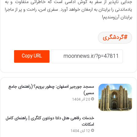
جدایی ناپذیر از سفر به کوش آداسی است که خاطراتی متفاوت و به
یادماندنی را برایتان به ارمغان خواهد آورد. سفری امن، راحت و پر از ماجرا
برایتان آرزومندیم!
گردشگری
Copy URL
مسجد جورجیر اصفهان: چطور برویم؟ (راهنمای جامع
مسیر)
20 آذر 1404
خدمات رفاهی هتل دلتا دونتون کلگری | راهنمای کامل
امکانات
12 آبان 1404