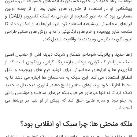
موفقیت زاها حدید در تحقق بخشیدن به ایده های جسورانه اش، مدیون
پیشگامی او در استفاده از فناوری های نوین بود. او از جمله اولین
معمارانی بود که به طور گسترده از طراحی به کمک کامپیوتر (CAD) و
ابزارهای محاسباتی پیشرفته استفاده کرد. این ابزارها به او امکان دادند تا
هندسه های پیچیده و فرم های ارگانیکی را که با روش های سنتی طراحی
غیرممکن به نظر می رسیدند، به واقعیت تبدیل کند.
زاها حدید و پاتریک شوماخر، همکار و شریک دیرینه اش، از حامیان اصلی
سبک «پارامتریک گرایی» بودند. پارامتریک گرایی، رویکردی است که از
الگوریتم ها و ابزارهای محاسباتی برای تولید فرم های پیچیده و قابل
انطباق استفاده می کند. این سبک به ساختمان ها اجازه می دهد تا به
محیط اطراف خود و نیازهای متغیر پاسخ دهند. فناوری دیجیتال به حدید
کمک کرد تا نه تنها مرزهای طراحی، بلکه مرزهای ساخت و مهندسی را نیز
به جلو ببرد و سازه هایی خلق کند که پیش از او تنها در رویاها می
گنجیدند.
ملکه منحنی ها: چرا سبک او انقلابی بود؟
لقب ملکه منحنی ها به خوبی ماهیت انقلابی سبک زاها حدید را نشان