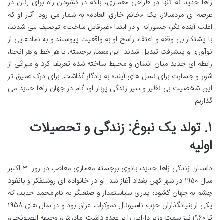
زاها حدید نه تنها در طراحی معماری، بلکه در گشودن راه برای زنان در
عرصه ای مردسالار، یک «خانم خارق العاده» به شمار می رود. آثار او که
اغلب آینده نگر، جسورانه و در ابتدا «غیرقابل ساخت» توصیف می شدند،
با پشتکار بی وقفه و اعتقاد راسخ او به واقعیت پیوستند و به نمادهایی از
نوآوری و پیشرفت تبدیل شدند. این معمار برجسته، با هر خط و هر انحنا،
رابطه ای جدید میان انسان و محیط ساخته شده تعریف کرد و میراثی از
شور و جسارت برای نسل های آینده به یادگار گذاشت. برای درک عمیق تر
این شخصیت بی نظیر و سیر زندگی پربار او، گام در جهان زاها حدید می
گذاریم.
۱. تولد یک نبوغ: زندگی و تحصیلات
اولیه
داستان زندگی زاها حدید، بانوی برجسته معماری معاصر، در روز ۳۱ اکتبر
سال ۱۹۵۰ در شهر کهن بغداد آغاز شد. او در خانواده ای روشنفکر و بانفوذ
چشم به جهان گشود؛ پدری سیاستمدار و صنعتگر به نام محمد حدید، که
یکی از بنیانگذاران حزب ناسیونال دموکرات عراق بود و در سال های ۱۹۵۸
تا ۱۹۶۰ نیز سمت وزیر دارایی را بر عهده داشت. مادرش، وجیهه الصبونجی،