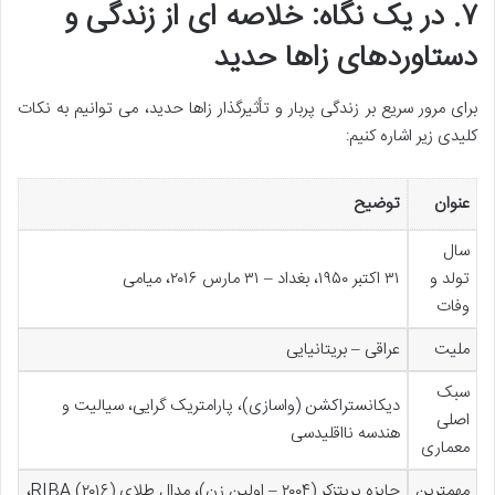
۷. در یک نگاه: خلاصه ای از زندگی و
دستاوردهای زاها حدید
برای مرور سریع بر زندگی پربار و تأثیرگذار زاها حدید، می توانیم به نکات
کلیدی زیر اشاره کنیم:
عنوان
توضیح
سال
تولد و
۳۱ اکتبر ۱۹۵۰، بغداد – ۳۱ مارس ۲۰۱۶، میامی
وفات
ملیت
عراقی – بریتانیایی
سبک
دیکانستراکشن (واسازی)، پارامتریک گرایی، سیالیت و
اصلی
هندسه نااقلیدسی
معماری
مهمترین
جایزه پریتزکر (۲۰۰۴ – اولین زن)، مدال طلای RIBA (۲۰۱۶)،