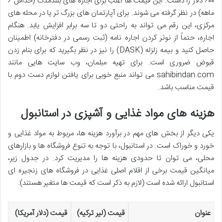
۶۰۰ دلار را داشت. این قیمت ها اغلب برای اجاره های بلندمدت (حداقل ۶
ماهه) در نظر گرفته می شوند. برای آپارتمان های بزرگ تر یا در محله های
مرکزی، این رقم می تواند به راحتی دو تا سه برابر افزایش یابد. هنگام
اجاره، حتماً از نوتر کردن اجاره نامه (ثبت رسمی در دفترخانه) اطمینان
حاصل کنید و بیمه زلزله (DASK) را نیز در نظر بگیرید که برای بنام زدن
قبوض ضروری است. برای تهیه مبلمان، وب سایت هایی مانند
sahibindan.com می تواند منبع خوبی برای یافتن لوازم دست دوم با
قیمت مناسب باشد.
هزینه های مواد غذایی و آشپزی در استانبول
یکی دیگر از بخش های مهم در برآورد هزینه ها، مربوط به مواد غذایی و
خورد و خوراک است. در استانبول، با توجه به تنوع فروشگاه ها و بازارهای
محلی، می توان تا حدودی هزینه ها را مدیریت کرد. در جدول زیر،
میانگین قیمت برخی از اقلام اصلی غذایی در فروشگاه های زنجیره ای
استانبول ارائه شده است (لازم به ذکر است که قیمت ها متغیر هستند):
عنوان
قیمت (لیر ترکیه)
قیمت (دلار آمریکا)