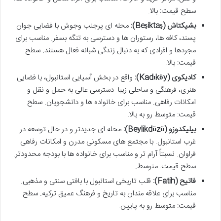
سطح قیمت: بالا.
بشیکتاش (Beşiktaş):
محله ای پرجنب وجوش با فضایی جوان
پسند، کافه ها، رستوران ها و دسترسی به تنگه بسفر. مناسب برای
مجردها و افرادی که به دنبال زندگی شبانه فعال هستند. سطح
قیمت: بالا.
کادیکوی (Kadıköy):
واقع در بخش آسیایی استانبول، با فضایی
هنری، فرهنگی و ساحلی زیبا. دسترسی عالی به حمل و نقل و
امکانات رفاهی. مناسب برای خانواده ها و دانشجویان. سطح
قیمت: متوسط رو به بالا.
بیلیکدوزو (Beylikdüzü):
محله ای جدیدتر و در حال توسعه در
غرب استانبول. با مجتمع های مسکونی مدرن و امکانات رفاهی
فراوان. نسبتاً آرام تر و مناسب برای خانواده ها با بودجه محدودتر.
سطح قیمت: متوسط.
فاتیح (Fatih):
قلب تاریخی استانبول با بافتی سنتی و مذهبی.
مناسب برای علاقه مندان به تاریخ و فرهنگ عمیق ترکیه. سطح
قیمت: متوسط رو به پایین.