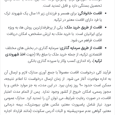
تحصیل بستگی دارد و قابل تمدید است.
اقامت خانوادگی:
برای همسر و فرزندان زیر ۱۸ سال یک شهروند ترک
یا فرد دارای اقامت معتبر در ترکیه.
اقامت از طریق خرید ملک:
یکی از پرطرفدارترین روش ها، به ویژه
برای ایرانیان است. با خرید ملک به ارزش مشخص، امکان دریافت
اقامت فراهم می شود.
اقامت از طریق سرمایه گذاری:
سرمایه گذاری در بخش های مختلف
اقتصادی ترکیه، از جمله خرید ملک با مبلغ بالا (جهت
اخذ شهروندی
ترکیه
)، راه اندازی کسب وکار یا سپرده گذاری بانکی.
فرآیند کلی درخواست اقامت معمولاً با جمع آوری مدارک لازم و ارسال آن
به اداره مهاجرت آغاز می شود. از زمان ارسال درخواست تا اعلام نتیجه،
ممکن است حدود ۹۰ روز زمان ببرد. در این مدت، به جز موارد خاص و با
مجوز رسمی، امکان خروج از کشور وجود ندارد. پس از اتمام مدت اعتبار
اقامت، در صورت رعایت شرایط، می توان آن را تمدید کرد. مدارک عمومی
مورد نیاز شامل پاسپورت معتبر، عکس های بیومتریک، بیمه درمانی
معتبر، گواهی عدم سوءپیشینه و اثبات آدرس سکونت (مانند قرارداد اجاره