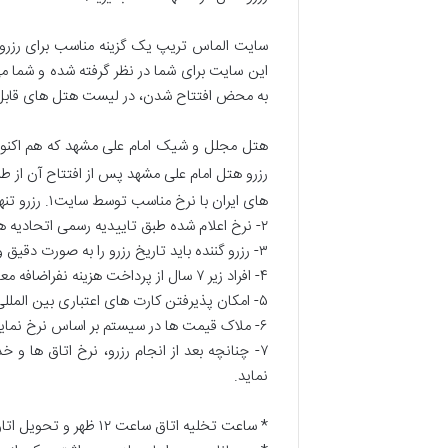
سایت الماس تریپ یک گزینه مناسب برای رزرو 
این سایت برای شما در نظر گرفته شده و شما می
به محض افتتاح شدن، در لیست هتل های قابل ر
هتل مجلل و شیک امام علی مشهد که هم اکنون 
رزرو هتل امام علی مشهد پس از افتتاح آن از 
های ایران با نرخ مناسب توسط سایت۱. رزرو تنها در صورت پرداخت هزینه کامل به تعداد شب های مورد درخواست موفقیت آمیز خواهد بود.
۲- نرخ اعلام شده طبق تاییدیه رسمی اتحادیه هتل داران خواهد بود
۳- رزرو گننده باید تاریخ رزرو را به صورت دقیق و کامل همراه با تعداد اقامت درخواستی درج کند
۴- افراد زیر ۷ سال از پرداخت هزینه نفراضافه معاف و قیمت نفر اضافه برای افراد بالای ۷ سال به طور کامل محاسبه خواهد شد
۵- امکان پذیرفتن کارت های اعتباری بین المللی در هتل میسر نمی باشد
۶- ملاک قیمت ها در سیستم بر اساس نرخ نمایش داده شده در سایت در لحظه ثبت رزرو خواهد بود
۷- چنانچه بعد از انجام رزرو، نرخ اتاق ها 
نماید.
* ساعت تخلیه اتاق ساعت ۱۲ ظهر و تحویل اتاق به میهمان از ساعت ۱۴ به بعد می باشد. (ساعت ورود به هتل ملاک زمان خروج نمی باشد)