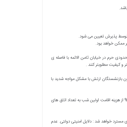
اشد.
ا توسط پذیرش تعیین می شود.
ر ممکن خواهد بود.
دودی حرم در خیابان ثامن الائمه با فاصله ی
کانون بازنشستگان ارتش با مشکل مواجه شدید با
یر تاریخ اقامت، تغییر نام رزرو کننده و لغو رزرو از لحظه تایید رزرو تا ساعت ۱۸ روز قبل از ورود، مشمول خسارت، معادل ۱۵% از هزینه اقامت اولین شب به تعداد اتاق های
وی مسترد خواهد شد : دلایل امنیتی دولتی. عدم