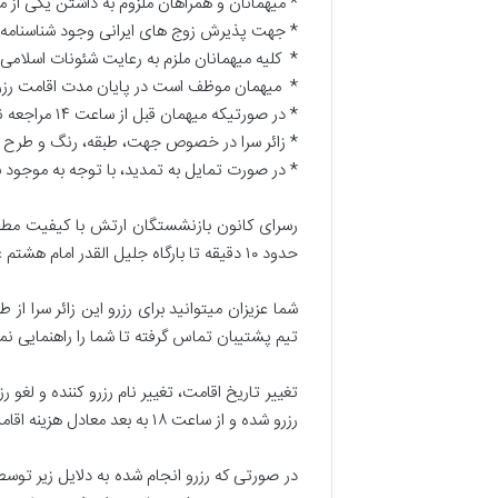
* میهمانان و همراهان ملزوم به داشتن یکی از م
* جهت پذیرش زوج های ایرانی وجود شناسنامه ع
* کلیه میهمانان ملزم به رعایت شئونات اسلامی و
* میهمان موظف است در پایان مدت اقامت رزرو 
* در صورتیکه میهمان قبل از ساعت ۱۴ مراجعه نماید ، زائر سرا وظیفه ای در قبال ارایه ی اتاق نخواهد داشت.
* زائر سرا در خصوص جهت، طبقه، رنگ و طرح ات
* در صورت تمایل به تمدید، با توجه به موجود ب
رسرای کانون بازنشستگان ارتش با کیفیت مطلوب
حدود ۱۰ دقیقه تا بارگاه جلیل القدر امام هشتم علیه السلام را طی مینماییدکه سعی نموده تلاش خود را در جهت بهینه سازی بهتر و کیفیت مطلوبتر کنند .
شما عزیزان میتوانید برای رزرو این زائر سرا ا
تیم پشتیبان تماس گرفته تا شما را راهنمایی نما
رزرو شده و از ساعت ۱۸ به بعد معادل هزینه اقامت اولین شب به تعداد اتاق های رزرو شده خواهد بود.
در صورتی که رزرو انجام شده به دلایل زیر توسط