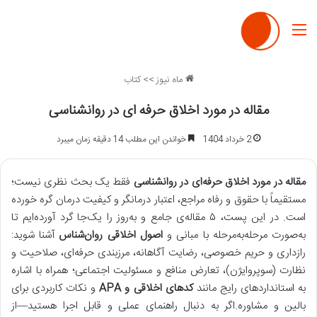
منو
ماه نیوز
>>
کتاب
مقاله در مورد اخلاق حرفه ای در روانشناسی
2 خرداد 1404
خواندن این مطلب 14 دقیقه زمان میبرد
مقاله در مورد اخلاق حرفه‌ای در روانشناسی
فقط یک بحث نظری نیست؛
مستقیماً با حقوق و رفاه مراجع، اعتبار درمانگر و کیفیت درمان گره خورده
است. در این پست، ۵ مقاله‌ی جامع و به‌روز را یک‌جا گرد آورده‌ایم تا
به‌صورت مرحله‌به‌مرحله با مبانی و
اصول اخلاقی روان‌شناس
آشنا شوید:
رازداری و حریم خصوصی، رضایت آگاهانه، مرزبندی حرفه‌ای، صلاحیت و
نظارت (سوپروایژن)، تعارض منافع و مسئولیت اجتماعی؛ همراه با اشاره
به استانداردهای رایج مانند
کدهای اخلاقی و APA
و نکات کاربردی برای
بالین و مشاوره.اگر به دنبال راهنمای عملی و قابل اجرا هستید—از