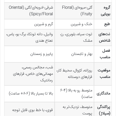
گروه
گلی-میوه‌ای (Floral
شرقی-ادویه‌ای/گلی (Oriental
بویایی
Fruity)
Spicy/Floral)
طبع
خنک و شیرین
گرم و شیرین
نت‌های
توت سیاه، بلوبری، رز،
وانیل، دانه تونکا، برگ بو، یاس،
شاخص
مشک
نعناع هندی
فصل
بهار و تابستان
پاییز و زمستان
مناسب
شب، مجالس رسمی،
موقعیت
روزانه، کژوال، محیط کار،
مهمانی‌های خاص، قرارهای
مناسب
قرارهای دوستانه
رمانتیک
متوسط رو به بالا (۴-۶
ماندگاری
بالا تا بسیار بالا (۶-۸+ ساعت)
ساعت)
پراکندگی
متوسط، نزدیک‌تر به
قوی، با خط بوی قابل توجه
(سیلاژ)
پوست