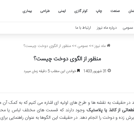
مان
صنعت
چاپ
کولر گازی
ایمنی
طراحی
بیماری
عمومی
درباره ماه نیوز
ارتباط با ما
ماه نیوز
>>
عمومی
>>
منظور از الگوی دوخت چیست؟
منظور از الگوی دوخت چیست؟
31 شهریور 1403
خواندن این مطلب 5 دقیقه زمان میبرد
 در حقیقت به نقشه ها و طرح های اولیه ای اشاره می کنیم که به کمک آ
طعاتی از کاغذ یا پلاستیک
وجود دارند که قسمت های مختلف لباس یا محصو
ا برش زده و دوخت را انجام دهد. در حقیقت این الگوها به عنوان راهنمایی بر