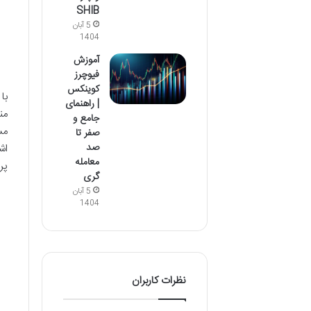
SHIB
5 آبان
1404
آموزش
فیوچرز
کوینکس
با
| راهنمای
من
جامع و
مس
صفر تا
صد
اش
معامله
پر
گری
5 آبان
1404
نظرات کاربران