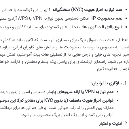
عدم نیاز به احراز هویت (KYC) سختگیرانه:
کاربران می توانستند با حداقل اط
عدم محدودیت IP:
امکان دسترسی بدون نیاز به VPN یا VPS، آزادی عملی بیشتری به کاربران می داد.
تنوع بالای آلت کوین ها:
انتخاب های گسترده برای سرمایه گذاری و ترید، جاذ
 تعطیلی هات بیت، سوال بزرگ برای بسیاری این است که اکنون باید به کدام 
اسب، به خصوص با توجه به محدودیت ها و چالش های کاربران ایرانی، نیازمند
یر، تجربه های قبلی و درس هایی که از تعطیلی هات بیت آموختیم، نقش مهمی ای
اره می شود، راهنمای ارزشمندی برای یافتن یک پلتفرم مطمئن و کارآمد خواهند ب
نوسان فعالیت کنیم:
سازگاری با ایرانیان:
عدم نیاز به VPN یا ارائه سرورهای پایدار:
دسترسی آسان و بدون دردسر،
قوانین احراز هویت منعطف (یا بدون KYC برای مقادیر کم):
این موضوع 
مدارک بین المللی را ندارند، حیاتی است. برخی صرافی ها برای برد
الزامی نمی کنند و این یک امتیاز بزرگ محسوب می شود.
امنیت و اعتبار: