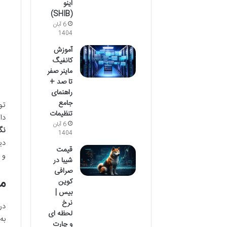
اینو
(SHIB)
6 آبان
1404
آموزش
کانفیگ
ماینر صفر
تا صد +
راهنمای
جامع
تو
تنظیمات
دا
6 آبان
نگ
1404
دی
قیمت
و 
شیبا در
صرافی
م
کوین
بیس |
نرخ
در
لحظه ای
به
و چارت