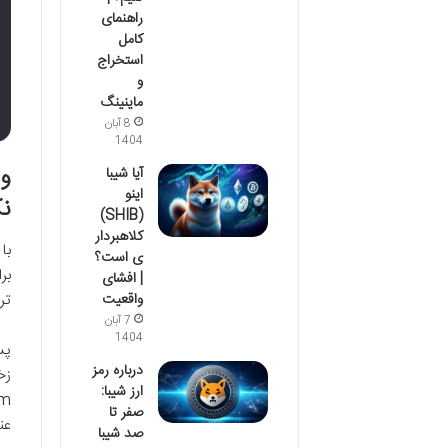
راهنمای
کامل
استخراج
و
ماینینگ
8 آبان
1404
وض
آیا شیبا
اینو
نک
(SHIB)
کلاهبردار
ی است؟
بر
| افشای
تر
واقعیت
7 آبان
1404
پس
درباره رمز
زخ
ارز شیبا:
صفر تا
عن
صد شیبا