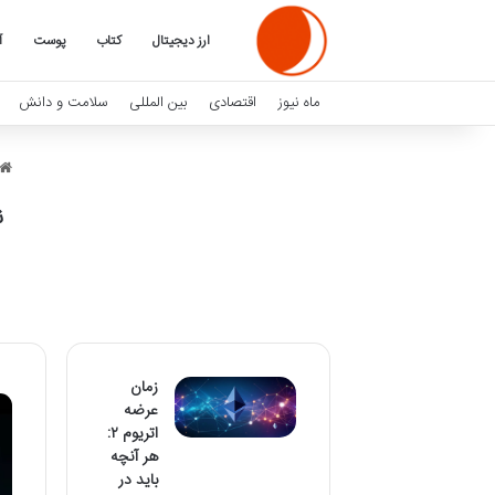
ارز دیجیتال
کتاب
پوست
آ
ماه نیوز
اقتصادی
بین المللی
سلامت و دانش
ن
زمان
عرضه
اتریوم ۲:
هر آنچه
باید در