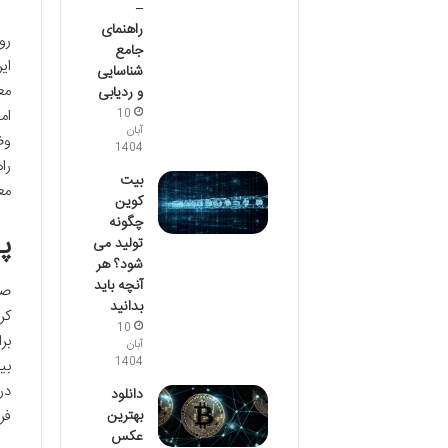
–
راهنمای
رو
جامع
شناسایی
مع
و ردیابی
ام
10
آبان
وض
1404
را
بیت
مع
کوین
چگونه
پ
تولید می
شود؟ هر
آنچه باید
بدانید
کر
10
آبان
1404
در
دانلود
بهترین
فر
عکس