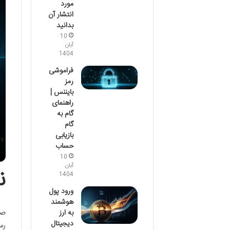
مورد
انتشار آن
بدانید
10
آبان
1404
فراموشی
رمز
بایننس |
راهنمای
گام به
گام
بازیابی
حساب
10
آبان
ن
1404
ورود پول
هوشمند
به ارز
دیجیتال
رس