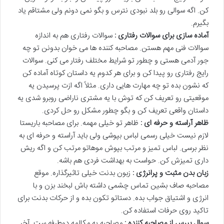
کن. اگه سوالی رو بلد نبودی نترس و بگو نمی دونم ولی مشتاقم یاد
بگیرم.
آماده سازی برای سوالات رفتاری :
سوالات رفتاری هم به اندازه
سوالات فنی مهم هستن. مصاحبه کننده ها می خوان بدونن تو چه
جور آدمی هستی و چطور تو شرایط مختلف رفتار می کنی. سوالات
رایج رفتاری رو پیدا کن و برای هر کدوم یه داستان کوتاه آماده کن
که نشون بده تو چه مهارت هایی داری. مثلاً اگه ازت پرسیدن یه
موقعیتی رو تعریف کن که توش با یه مشتری ناراضی روبرو شدی یه
داستان واقعی تعریف کن و بگو چطور مشکل رو حل کردی.
ظاهر آراسته و حرفه ای :
ظاهر تو خیلی مهمه. برای مصاحبه باریستا
لازم نیست خیلی رسمی لباس بپوشی ولی باید آراسته و حرفه ای به
نظر برسی. لباس تمیز و مرتب بپوش موهاتو مرتب کن و اگه ریش
داری تمیزش کن. حواست به بهداشت فردی هم باشه.
زبان بدن مثبت و پرانرژی :
زبون بدنت خیلی تاثیرگذاره. موقع
مصاحبه صاف بشین تماس چشمی داشته باش لبخند بزن و با
انرژی و اشتیاق جواب بده. دستاتو تکون بده و از حرکات بدنت برای
تاکید روی حرفات استفاده کن.
سوال بپرس از مصاحبه کننده :
مصاحبه یه مکالمه دوطرفه ست. آخر