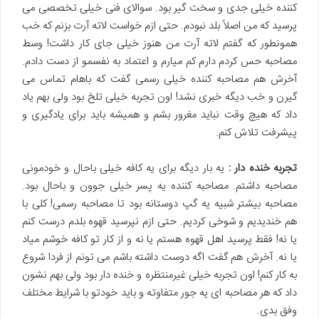
کننده خیلی جدی و سخت گیر بود. سوالای فنی خیلی تخصصی می
پرسید که من اصلاً بلد نبودم. حتی ازم خواست لاته آرت بزنم که خب
همونطور که گفتم لاته آرت من هنوز خیلی جای کار داشت! وسط
مصاحبه حس کردم دارم کم میارم و اعتماد به نفسمو از دست دادم.
آخرش هم مصاحبه کننده خیلی رسمی گفت که باهام تماس می
گیرن و خب دیگه خبری نشد! اون تجربه خیلی تلخ بود ولی بهم یاد
داد که هیچ وقت نباید مغرور بشم و همیشه باید برای یادگیری و
پیشرفت تلاش کنم.
تجربه خنده دار :
یه بار دیگه برای یه کافه خیلی باحال و خودمونی
مصاحبه داشتم. مصاحبه کننده یه پسر خیلی جوون و باحال بود.
مصاحبه بیشتر شبیه یه گپ دوستانه بود تا مصاحبه رسمی! کلی با
هم خندیدیم و شوخی کردیم. حتی ازم نپرسید قهوه بلدم درست کنم
یا نه! فقط پرسید اهل قهوه هستم یا نه و از کار تو کافه خوشم میاد
یا نه. آخرش هم گفت اگه دوست داشته باشم می تونم از فردا شروع
به کار کنم! اون تجربه خیلی غیرمنتظره و خنده دار بود ولی بهم نشون
داد که هر مصاحبه ای یه جور متفاوته و باید خودتو با شرایط مختلف
وفق بدی.