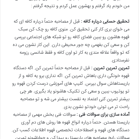
من خودم یاد گرفتم و بهشون عمل کردم و نتیجه گرفتم :
تحقیق حسابی درباره کافه :
قبل از مصاحبه حتماً درباره کافه ای که
می خوای بری کار کنی تحقیق کن. منوی کافه رو چک کن سبک
قهوه هاشون رو ببین فضای کافه رو تو شبکه های اجتماعی بررسی
کن و سعی کن بفهمی چه جور محیطی دارن. این کار نشون می ده
که تو واقعاً علاقه مندی به کار تو اون کافه و فقط شانسی رزومه
نفرستادی.
تمرین تمرین تمرین :
قبل از مصاحبه حتماً تمرین کن. اگه دستگاه
قهوه خونگی داری باهاش تمرین کن. اگه نداری برو یه کافه و از
باریستاهاش سوال بپرس. کلیپ های آموزشی درست کردن قهوه رو
تو یوتیوب ببین و سعی کن تکنیک هاشونو یاد بگیری. هر چی
بیشتر تمرین کنی اعتماد به نفست بیشتر می شه و تو مصاحبه
راحت تر می تونی خودتو نشون بدی.
آماده سازی برای سوالات فنی :
سوالات فنی بخش مهمی از مصاحبه
باریستا هستن. حتماً درباره انواع قهوه ها روش های دم آوری
دستگاه های قهوه و اصطلاحات تخصصی قهوه اطلاعات کسب کن.
سوالات رایج مصاحبه های باریستا رو پیدا کن و جواباشونو تمرین