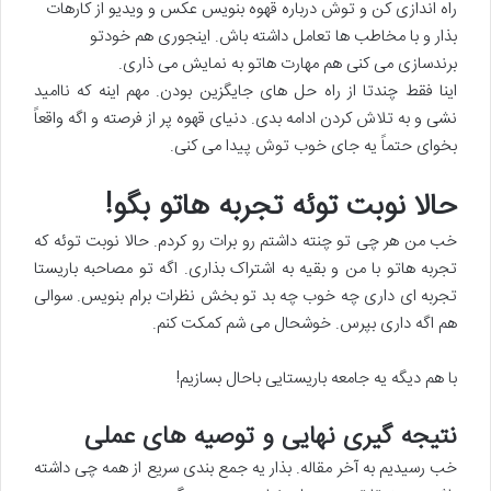
راه اندازی کن و توش درباره قهوه بنویس عکس و ویدیو از کارهات
بذار و با مخاطب ها تعامل داشته باش. اینجوری هم خودتو
برندسازی می کنی هم مهارت هاتو به نمایش می ذاری.
اینا فقط چندتا از راه حل های جایگزین بودن. مهم اینه که ناامید
نشی و به تلاش کردن ادامه بدی. دنیای قهوه پر از فرصته و اگه واقعاً
بخوای حتماً یه جای خوب توش پیدا می کنی.
حالا نوبت توئه تجربه هاتو بگو!
خب من هر چی تو چنته داشتم رو برات رو کردم. حالا نوبت توئه که
تجربه هاتو با من و بقیه به اشتراک بذاری. اگه تو مصاحبه باریستا
تجربه ای داری چه خوب چه بد تو بخش نظرات برام بنویس. سوالی
هم اگه داری بپرس. خوشحال می شم کمکت کنم.
با هم دیگه یه جامعه باریستایی باحال بسازیم!
نتیجه گیری نهایی و توصیه های عملی
خب رسیدیم به آخر مقاله. بذار یه جمع بندی سریع از همه چی داشته