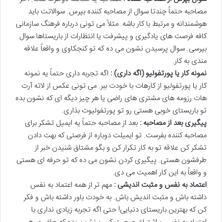
مصاحبه حتماً چندتا سوال از مصاحبه کننده بپرس. سوالاتت باید
هوشمندانه و مرتبط با کار باشه. مثلاً می تونی درباره فرهنگ سازمانی
کافه فرصت های یادگیری و پیشرفت یا انتظارات از باریستاها سوال
بپرسی. سوال پرسیدن نشون می ده که تو کنجکاوی و واقعاً علاقه
مندی به کار.
نمونه کار یا پورتفولیو (اگه داری) :
اگه تجربه داری حتماً یه نمونه
کار یا پورتفولیو از کارهات با خودت ببر. می تونی عکس از لاته آرت
هات رزومه های مشتری های راضی یا هر چیز دیگه ای که نشون بده
تو باریستای خوبی هستی رو تو پورتفولیوت بذاری.
پیگیری بعد از مصاحبه :
بعد از مصاحبه حتماً یه ایمیل تشکر برای
مصاحبه کننده بفرست. تو ایمیلت دوباره از فرصتی که بهت دادن
تشکر کن علاقه تو به کار تکرار کن و بگو مشتاق شنیدن خبر از
طرفشون هستی. پیگیری کردن نشون می ده که تو حرفه ای هستی
و واقعاً به این کار اهمیت می دی.
اعتماد به نفس و مثبت اندیشی :
مهم تر از همه اعتماد به نفس
داشته باش و مثبت اندیش باش. به خودت باور داشته باش و فکر
کن که بهترین باریستای دنیایی! حتی اگه تجربه زیادی نداری با