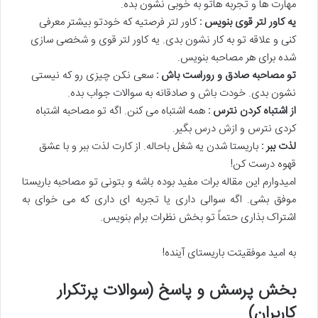
مهارت ها و تجربه هاتو به خوبی نشون بده.
یه کاور لتر قوی بنویس :
کاور لتر فرصتیه که خودتو بیشتر معرفی
کنی و علاقه تو به کار نشون بدی. یه کاور لتر قوی و شخصی سازی
شده برای هر مصاحبه بنویس.
تو مصاحبه صادق و روراست باش :
سعی نکن چیزی رو که نیستی
نشون بدی. خودت باش و صادقانه به سوالات جواب بده.
از اشتباه کردن نترس :
همه اشتباه می کنن. اگه تو مصاحبه اشتباه
کردی نترس و ازش درس بگیر.
لذت ببر :
باریستا شدن یه شغل باحاله. از کارت لذت ببر و با عشق
قهوه درست کن!
امیدوارم این مقاله برات مفید بوده باشه و بتونی تو مصاحبه باریستا
موفق بشی. اگه سوالی داری یا تجربه ای داری که می خوای به
اشتراک بذاری حتماً تو بخش نظرات برام بنویس.
به امید موفقیتت باریستای آینده!
بخش پرسش و پاسخ (سوالات پرتکرار
کاربران)