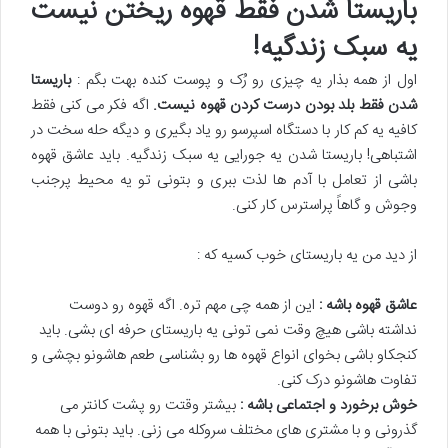
باریستا شدن فقط قهوه ریختن نیست
یه سبک زندگیه!
اول از همه بذار یه چیزی رو رُک و پوست کنده بهت بگم :
باریستا
شدن فقط بلد بودن درست کردن قهوه نیست
.
اگه فکر می کنی فقط
کافیه یه کم کار با دستگاه اسپرسو رو یاد بگیری و دیگه حله سخت در
اشتباهی! باریستا شدن یه جورایی یه سبک زندگیه. باید عاشق قهوه
باشی از تعامل با آدم ها لذت ببری و بتونی تو یه محیط پرجنب
وجوش و گاهاً پراسترس کار کنی.
از دید من یه باریستای خوب کسیه که :
عاشق قهوه باشه :
این از همه چی مهم تره. اگه قهوه رو دوست
نداشته باشی هیچ وقت نمی تونی یه باریستای حرفه ای بشی. باید
کنجکاو باشی بخوای انواع قهوه ها رو بشناسی طعم هاشونو بچشی و
تفاوت هاشونو درک کنی.
خوش برخورد و اجتماعی باشه :
بیشتر وقتت رو پشت کانتر می
گذرونی و با مشتری های مختلف سروکله می زنی. باید بتونی با همه