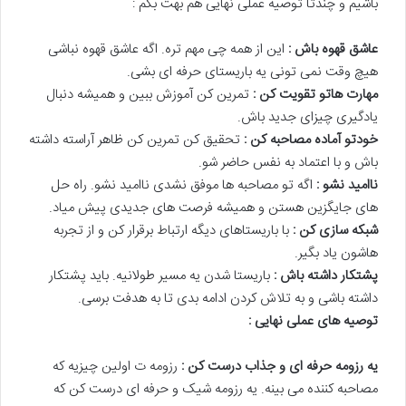
باشیم و چندتا توصیه عملی نهایی هم بهت بگم :
عاشق قهوه باش :
این از همه چی مهم تره. اگه عاشق قهوه نباشی
هیچ وقت نمی تونی یه باریستای حرفه ای بشی.
مهارت هاتو تقویت کن :
تمرین کن آموزش ببین و همیشه دنبال
یادگیری چیزای جدید باش.
خودتو آماده مصاحبه کن :
تحقیق کن تمرین کن ظاهر آراسته داشته
باش و با اعتماد به نفس حاضر شو.
ناامید نشو :
اگه تو مصاحبه ها موفق نشدی ناامید نشو. راه حل
های جایگزین هستن و همیشه فرصت های جدیدی پیش میاد.
شبکه سازی کن :
با باریستاهای دیگه ارتباط برقرار کن و از تجربه
هاشون یاد بگیر.
پشتکار داشته باش :
باریستا شدن یه مسیر طولانیه. باید پشتکار
داشته باشی و به تلاش کردن ادامه بدی تا به هدفت برسی.
توصیه های عملی نهایی :
یه رزومه حرفه ای و جذاب درست کن :
رزومه ت اولین چیزیه که
مصاحبه کننده می بینه. یه رزومه شیک و حرفه ای درست کن که