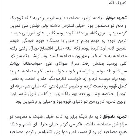
تعریف کنم :
تجربه موفق :
یادمه اولین مصاحبه باریستاییم برای یه کافه کوچیک
و دنج تو محلمون بود. خیلی استرس داشتم ولی قبلش کلی تمرین
کرده بودم. منوی کافه رو حفظ کرده بودم کلیپ های آموزشی درست
کردن قهوه رو دیده بودم و حتی با دستگاه قهوه خونگی خودم
تمرین لاته آرت کرده بودم (که البته خیلی افتضاح بود!). وقتی رفتم
مصاحبه یه خانم خیلی مهربون مصاحبه کننده بود. اولش یکم سوالای
کلی پرسید بعدش رفت سراغ سوالای فنی. خوشبختانه بیشتر
سوالاشو بلد بودم و تونستم خوب جواب بدم. آخر مصاحبه هم یه
قهوه برام درست کرد و ازم خواست نظرمو بگم. منم با اعتماد به نفس
کامل قهوه رو تست کردم و نظرمو گفتم (حتی اگه خیلی هم حرفه ای
نبود!). خلاصه چند روز بعد بهم زنگ زدن و گفتن قبول شدم! اون
اولین تجربه کاری من تو دنیای قهوه بود و خیلی برام شیرین بود.
تجربه ناموفق :
یه بار دیگه برای یه کافه خیلی شیک و معروف تو
مرکز شهر مصاحبه داشتم. فکر می کردم خیلی حرفه ای شدم و دیگه
هیچ مصاحبه ای رو از دست نمی دم! ولی اشتباه می کردم. مصاحبه