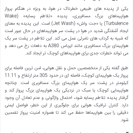
یکی از پدیده های طبیعی خطرناک در هوا، به ویژه در هنگام پرواز
هواپیماهای بزرگ مسافربری، پدیده «تلاطم پسایه» (Wake
Turbulence) یا «جت واش» (Jet Wash) است. این پدیده به معنای
ایجاد آشفتگی شدید در هوا در پشت سر هواپیماهای در حال عبور است
که شبیه به گرداب های نامرئی عمل می کند. این تلاطم در پشت سر یک
هواپیمای بزرگ مسافربری مانند ایرباس A380 به دفعات رخ می دهد و
می تواند خطرات جدی برای هواپیماهای کوچک تر ایجاد کند.
طبق گفته یکی از متخصصین حمل و نقل هوایی، امن ترین فاصله برای
پرواز یک هواپیمای کوچک، فاصله ای در حدود 305 متر ارتفاع و 11.11
کیلومتر در پشت سر یک هواپیمای بزرگ مسافربری است. چنانچه
هواپیمایی کوچک یا سبک در نزدیکی یک هواپیمای بزرگ پرواز کند و
گرفتار پدیده تلاطم پسایه شود، احتمال واژگونی و عدم تعادل آن وجود
دارد. کنترل ترافیک هوایی برای جلوگیری از این خطر، فواصل ایمنی
دقیقی را بین هواپیماها حفظ می کند تا همواره امنیت پرواز تضمین
شود.