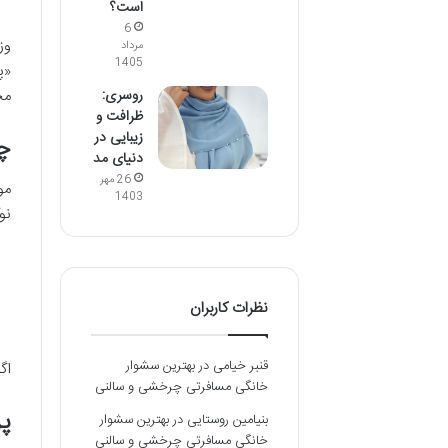
است؟
6
وز
مرداد
1405
«پ
مج
روسری:
ظرافت و
زیبایی در
چر
دنیای مد
26 مهر
مو
1403
نو
نظرات کاربران
قنبر خیامی
در
بهترین سشوار
اگ
خانگی مسافرتی چرخشی و سالنی
پر
بنیامین روستایی
در
بهترین سشوار
خانگی مسافرتی چرخشی و سالنی