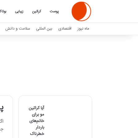
پوست
کراتین
زیبایی
بوتا
ماه نیوز
اقتصادی
بین المللی
سلامت و دانش
پ
آیا کراتین
مو برای
خانم‌های
اگ
باردار
جو
خطرناک