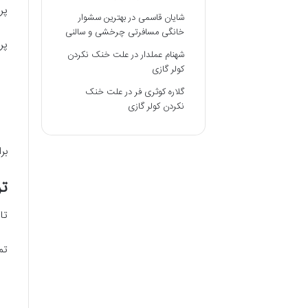
پر
شایان قاسمی
در
بهترین سشوار
خانگی مسافرتی چرخشی و سالنی
پر
شهنام عملدار
در
علت خنک نکردن
کولر گازی
گلاره کوثری فر
در
علت خنک
نکردن کولر گازی
بر
تر
تا
تم