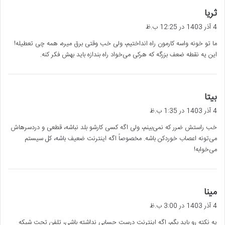
گ
ثریا
ف
4 آذر 1403 در 12:25 ب.ظ
ت
ما تو خونه واسه کارمون راه انداختیم، ولی خب وقتی برق میره، همه چی تعطیله!
:
این یه نقطه ضعف بزرگه که هرکی می‌خواد راه بندازه باید بهش فکر کنه.
گ
بیتا
ف
4 آذر 1403 در 1:35 ب.ظ
ت
خب راستش ضرر که نمی‌بینم، ولی اگه کسی کارشو بلد نباشه، قطعی و دردسرهاش
:
می‌تونه اعصاب خوردکن باشه. مخصوصاً اگه اینترنت ضعیف باشه، کل سیستم
می‌خوابه!
گ
مینا
ف
4 آذر 1403 در 3:00 ب.ظ
ت
یه نکته رو باید بگم، اگه اینترنت درست حسابی نداشته باشی، تلفن تحت شبکه
: