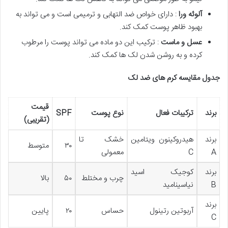
آلوئه ورا
: دارای خواص ضد التهابی و ترمیمی است و می تواند به
بهبود ظاهر پوست کمک کند.
عسل و ماست
: ترکیب این دو ماده می تواند پوست را مرطوب
کرده و به روشن شدن لک ها کمک کند.
جدول مقایسه کرم های ضد لک
قیمت
برند
ترکیبات فعال
نوع پوست
SPF
(تقریبی)
برند
هیدروکینون ویتامین
خشک تا
۳۰
متوسط
A
C
معمولی
برند
کوجیک اسید
چرب و مختلط
۵۰
بالا
B
نیاسینامید
برند
آربوتین رتینول
حساس
۲۰
پایین
C