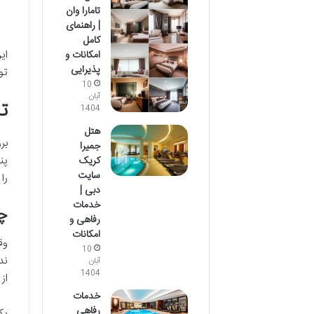
تامارا وان
| راهنمای
کامل
ای
امکانات و
پذیرایی
تو
10
آبان
ت
1404
هتل
بر
جمیرا
پن
کریک
سایت
را
دبی |
خدمات
چه
رفاهی و
امکانات
وق
10
ند
آبان
1404
از
خدمات
رفاهی
یک