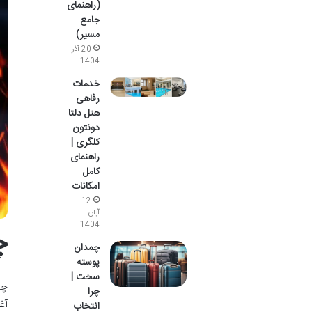
(راهنمای
جامع
مسیر)
20 آذر
1404
خدمات
رفاهی
هتل دلتا
دونتون
کلگری |
راهنمای
کامل
امکانات
12
آبان
1404
چ
چمدان
پوسته
سخت |
چه
چرا
آغ
انتخاب