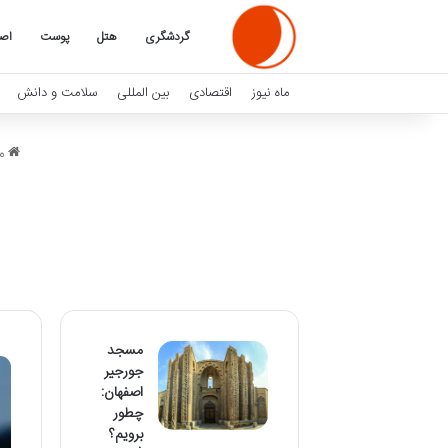
گردشگری
هتل
پوست
اصف
ماه نیوز
اقتصادی
بین المللی
سلامت و دانش
ما
مسجد
جورجیر
اصفهان:
چطور
برویم؟