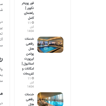
فور پوینتر
سل
نکوور |
شد
راهنمای
کامل
در
11
پر
آبان
1404
تج
خدمات
آت
رفاهی
مح
هتل
پولمن
ر
ایرپورت
استانبول |
امکانات و
وا
تفریحات
بخ
11
مت
آبان
1404
م
خدمات
رفاهی
در
هتل