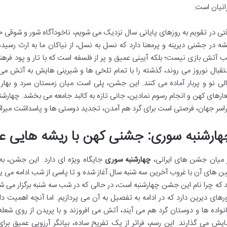
رانیان است.
تی در تقویم به روزهای پایانی سال نزدیک می شویم، ناخودآگاه شور و شوقی خ
شه در جشنی دیرینه و پرمعنا دارد که نسل به نسل، از نیاکان ما به ارث رسی
 آتش بازی نیست؛ بلکه آیینی عمیق و پر از فلسفه است که با تار و پود فرهنگ
تقبال نوروز می روند، گذشته را با تمام تلخی ها و شیرینی هایش به آتش می سپ
لی نو و پربار آماده می کنند. این جشن، پلی است میان زمستان سرد و بهار دل
ارهای کهن و انجام رسوم نمادین، جانی تازه به کالبد جامعه می بخشد. چهارشنبه س
اسر جهان، فرصتی است برای گرد هم آمدن، تجدید دوستی ها و پاسداشت میراثی
هارشنبه سوری: جشنی کهن با ریشه هایی عم
 میان جشن های ایرانی،
چهارشنبه سوری
جایگاه ویژه ای دارد. این جشن، به 
ین های آن با غروب آخرین سه شنبه سال آغاز شده و تا پاسی از شب ادامه می ی
د که چرا نام این جشن چهارشنبه است، در حالی که در شب سه شنبه برگزار می ش
ورهای دیرین دارد که در ادامه به تفصیل به آن می پردازیم. اما آنچه اهمی
نواده ها و دوستان گرد هم می آیند، آتش می افروزند و با پریدن از روی شعله
ایش می گذارند. این رسم، فراتر از یک تفریح ساده، بیانگر آرزویی عمیق برای