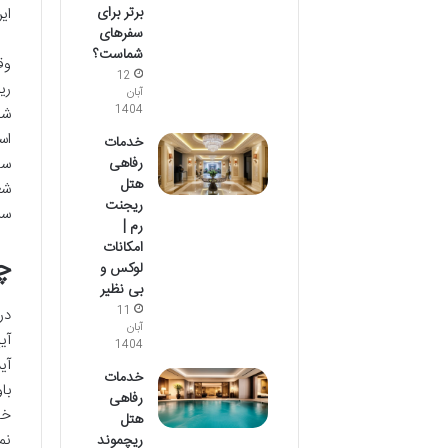
برتر برای
ای
سفرهای
شماست؟
وق
12
ری
آبان
1404
شب
اس
خدمات
رفاهی
سا
هتل
شع
ریجنت
سر
رم |
امکانات
چ
لوکس و
بی نظیر
11
در
آبان
آی
1404
آی
خدمات
با
رفاهی
خا
هتل
نم
ریچموند