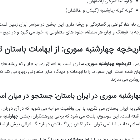
چارشمبه-سُرخی (اصفهان)
گوله-گوله چارشمبه (گیلان و طالشان)
ن نام ها، گواهی بر گستردگی و ریشه داری این جشن در سراسر ایران زمین اس
جه به فرهنگ و زبان هر منطقه، جلوه های متفاوتی به خود می گیرد و در عین 
اریخچه چهارشنبه سوری: از ابهامات باستان ت
رسی
تاریخچه چهارشنبه سوری
، سفری است به اعماق زمان، جایی که ریشه های 
هان شده است. این سفر، ما را با ابهامات و دیدگاه های متفاوتی روبرو می کند 
 روشن می سازند.
ارشنبه سوری در ایران باستان: جستجو در میان اس
تی به ایران باستان می نگریم، با این واقعیت مواجه می شویم که در آن دوران،
اشته است. این موضوع، باعث می شود که برخی پژوهشگران، جشن
چهارشنبه 
 اسلام بدانند. اما نمی توان منکر نقش پررنگ آتش در فرهنگ ایرانی پیش از اسل
ی از فرضیه های مطرح، ارتباط
چهارشنبه سوری
با گاهنبار همسپتمد است؛ جشن