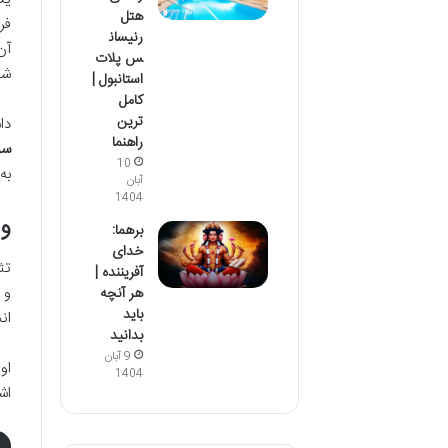
هتل
فر
رنیسان
آن
س پلات
شو
استانبول |
کامل
ترین
دا
راهنما
سو
10
به
آبان
1404
ور
برهما:
خدای
تث
آفریننده |
و 
هر آنچه
باید
ان
بدانید
9 آبان
او
1404
اش