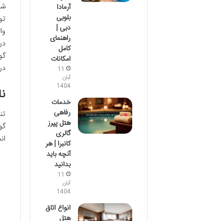
شب
آرمادا
بلوبی
تو
دبی |
راهنمای
در
کامل
گو
امکانات
در
11
آبان
1404
نا
خدمات
رفاهی
تن
هتل پپرز
گو
گالری
اند
کانبرا | هر
آنچه باید
بدانید
11
آبان
1404
انواع اتاق
هتل