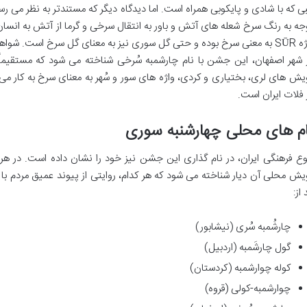
ی که با شادی و پایکوبی همراه است. اما دیدگاه دیگر که مستندتر به نظر می رسد
جه به رنگ سرخ شعله های آتش و باور به انتقال سرخی و گرما از آتش به انسان،
واژه SŪR به معنی سرخ بوده و حتی گل سوری نیز به معنای گل سرخ است. شواه
 شهر اصفهان، این جشن با نام چارشمبه سُرخی شناخته می شود که مستقیماً
یش های لری، بختیاری و کردی، واژه های سور و سُهر به معنای سرخ به کار می
 فلات ایران است.
م های محلی چهارشنبه سوری
وع فرهنگی ایران، در نام گذاری این جشن نیز خود را نشان داده است. در ه
یش محلی آن دیار شناخته می شود که هر کدام، روایتی از پیوند عمیق مردم با 
 از:
چارشُمبه سُری (نیشابور)
گول چارشَمبه (اردبیل)
کوله چوارشمبه (کردستان)
چوارشمبه-کولی (قروه)