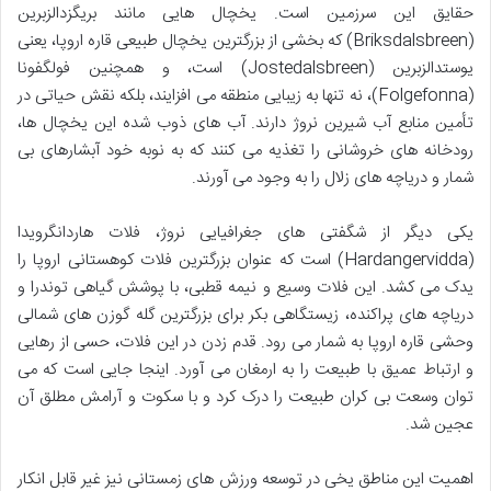
حقایق این سرزمین است. یخچال هایی مانند بریگزدالزبرین
(Briksdalsbreen) که بخشی از بزرگترین یخچال طبیعی قاره اروپا، یعنی
یوستدالزبرین (Jostedalsbreen) است، و همچنین فولگفونا
(Folgefonna)، نه تنها به زیبایی منطقه می افزایند، بلکه نقش حیاتی در
تأمین منابع آب شیرین نروژ دارند. آب های ذوب شده این یخچال ها،
رودخانه های خروشانی را تغذیه می کنند که به نوبه خود آبشارهای بی
شمار و دریاچه های زلال را به وجود می آورند.
یکی دیگر از شگفتی های جغرافیایی نروژ، فلات هاردانگرویدا
(Hardangervidda) است که عنوان بزرگترین فلات کوهستانی اروپا را
یدک می کشد. این فلات وسیع و نیمه قطبی، با پوشش گیاهی توندرا و
دریاچه های پراکنده، زیستگاهی بکر برای بزرگترین گله گوزن های شمالی
وحشی قاره اروپا به شمار می رود. قدم زدن در این فلات، حسی از رهایی
و ارتباط عمیق با طبیعت را به ارمغان می آورد. اینجا جایی است که می
توان وسعت بی کران طبیعت را درک کرد و با سکوت و آرامش مطلق آن
عجین شد.
اهمیت این مناطق یخی در توسعه ورزش های زمستانی نیز غیر قابل انکار