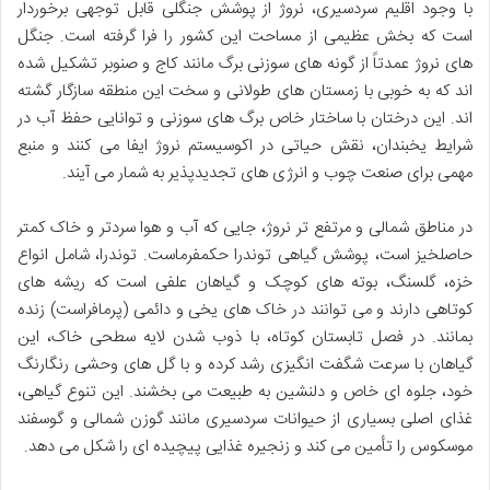
با وجود اقلیم سردسیری، نروژ از پوشش جنگلی قابل توجهی برخوردار
است که بخش عظیمی از مساحت این کشور را فرا گرفته است. جنگل
های نروژ عمدتاً از گونه های سوزنی برگ مانند کاج و صنوبر تشکیل شده
اند که به خوبی با زمستان های طولانی و سخت این منطقه سازگار گشته
اند. این درختان با ساختار خاص برگ های سوزنی و توانایی حفظ آب در
شرایط یخبندان، نقش حیاتی در اکوسیستم نروژ ایفا می کنند و منبع
مهمی برای صنعت چوب و انرژی های تجدیدپذیر به شمار می آیند.
در مناطق شمالی و مرتفع تر نروژ، جایی که آب و هوا سردتر و خاک کمتر
حاصلخیز است، پوشش گیاهی توندرا حکمفرماست. توندرا، شامل انواع
خزه، گلسنگ، بوته های کوچک و گیاهان علفی است که ریشه های
کوتاهی دارند و می توانند در خاک های یخی و دائمی (پرمافراست) زنده
بمانند. در فصل تابستان کوتاه، با ذوب شدن لایه سطحی خاک، این
گیاهان با سرعت شگفت انگیزی رشد کرده و با گل های وحشی رنگارنگ
خود، جلوه ای خاص و دلنشین به طبیعت می بخشند. این تنوع گیاهی،
غذای اصلی بسیاری از حیوانات سردسیری مانند گوزن شمالی و گوسفند
موسکوس را تأمین می کند و زنجیره غذایی پیچیده ای را شکل می دهد.