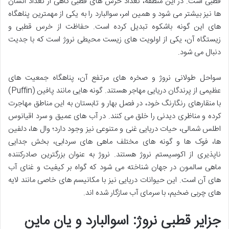
قطبی است. در این منطقه، تعداد خرس های قطبی گاهی از تعداد انسان
ها نیز بیشتر می شود و همین امر، سوالبارد را به یکی از مهمترین پناهگاه
های این گونه باشکوه تبدیل کرده است. حفاظت از خرس قطبی و
زیستگاه آن، یکی از اولویت های زیست محیطی نروژ است که با جدیت
دنبال می شود.
سواحل طولانی نروژ و صخره های مرتفع آن، پناهگاه جمعیت های
عظیمی از پرندگان دریایی مهاجر هستند. گونه هایی مانند پافین (Puffin)
با منقارهای رنگارنگ خود، در فصل بهار و تابستان به این مناطق مهاجرت
کرده و مناظری دیدنی را خلق می کنند. در آب های عمیق و سرد اقیانوس
اطلس شمالی، حیات دریایی غنی و متنوعی نیز وجود دارد؛ وال ها، دلفین
ها، فوک ها و گونه های مختلف ماهی های سردابی، بخش جدایی
ناپذیری از اکوسیستم نروژ هستند. نروژ به عنوان بزرگترین صادرکننده
ماهی سالمون در جهان شناخته می شود که گواه بر کیفیت و غنای آب
های آن است. این حیوانات دریایی نیز با مکانیسم های خاصی مانند لایه
های چربی ضخیم، با سرمای آب سازگار شده اند.
جزایر قطبی نروژ: اسوالبارد و یان ماین