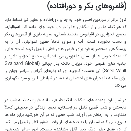
(قلمروهای بکر و دورافتاده)
نروژ فراتر از سرزمین اصلی خود، به جزایر دورافتاده و قطبی نیز تسلط دارد
که هر کدام دنیایی از شگفتی ها را در دل خود جای داده اند.
اسوالبارد
،
مجمع الجزایری در اقیانوس منجمد شمالی، نمونه بارزی از قلمروهای بکر
و دست نخورده است. آب و هوای کاملاً قطبی اسوالبارد، آن را به
زیستگاهی منحصر به فرد برای خرس های قطبی تبدیل کرده است؛ جایی
که تعداد خرس ها از انسان ها فزونی می یابد. این مجمع الجزایر، علاوه بر
جاذبه های طبیعی خود، میزبان بانک بذر جهانی (Svalbard Global
Seed Vault) نیز هست؛ گنجینه ای که بذرهای گیاهی سراسر جهان را
برای مقابله با بحران های احتمالی آینده، در شرایطی امن و سرد نگهداری
می کند.
در اسوالبارد، پدیده های شگفت انگیز طبیعی مانند خورشید نیمه شب در
تابستان و شب قطبی کامل در زمستان، تجربه زندگی در محیطی کاملاً
متفاوت را به ارمغان می آورند. شب قطبی که در آن خورشید برای ماه ها
طلوع نمی کند، آسمان را به صحنه ای از رقص شفق قطبی تبدیل می کند
که در هیچ جای دیگر دنیا قابل مشاهده نیست. این جزایر همچنین