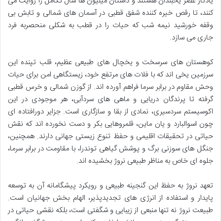
یادگار عصر یخبندان هستند و داستان میلیون ها سال تکامل را روایت می
کنند، تا رقص خیره کننده شفق قطبی در آسمان های شمالی و تابش بی
وقفه خورشید نیمه شب که حیات را در قطب به شکلی منحصربه فرد
جاری می سازد.
کوهستان های سرسخت و یخچال های طبیعی عظیم، قلب تپنده این
سرزمین یخی اند که با فلات های مرتفع خود، زیستگاهی امن برای حیات
وحش مقاوم در برابر سرما فراهم آورده اند. از گوزن شمالی و خرس قطبی
گرفته تا پرندگان دریایی و ماهی های سردآبی، هر موجودی در این
اکوسیستم سردسیری، نمادی از بقا و سازگاری است. جزایر دورافتاده ای
چون اسوالبارد و یان ماین، قلمروهایی بکر و دست نخورده اند که نقش
حیاتی در تحقیقات اقلیمی و حفظ تنوع زیستی جهانی دارند. همچنین،
جنگل های سوزنی برگ و پوشش گیاهی توندرا، با مقاومت در برابر سرما،
جلوه ای خاص به مناظر طبیعی نروژ بخشیده اند.
تعهد نروژ به حفظ این گنجینه طبیعی و رویکرد پیشگامانه آن به توسعه
پایدار و استفاده از انرژی های تجدیدپذیر، الهام بخش جهانیان است.
طبیعت نروژ نه تنها منبعی از زیبایی و شگفتی است، بلکه نقشی حیاتی در