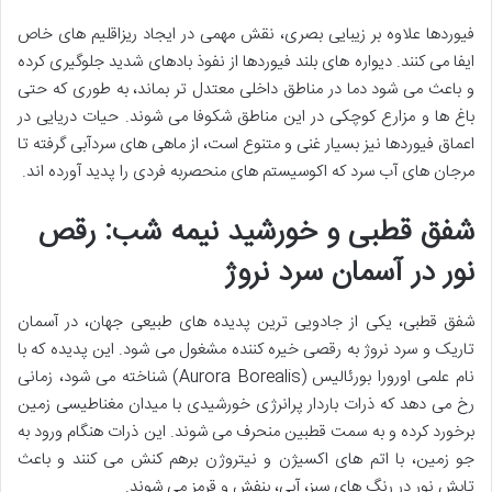
فیوردها علاوه بر زیبایی بصری، نقش مهمی در ایجاد ریزاقلیم های خاص
ایفا می کنند. دیواره های بلند فیوردها از نفوذ بادهای شدید جلوگیری کرده
و باعث می شود دما در مناطق داخلی معتدل تر بماند، به طوری که حتی
باغ ها و مزارع کوچکی در این مناطق شکوفا می شوند. حیات دریایی در
اعماق فیوردها نیز بسیار غنی و متنوع است، از ماهی های سردآبی گرفته تا
مرجان های آب سرد که اکوسیستم های منحصربه فردی را پدید آورده اند.
شفق قطبی و خورشید نیمه شب: رقص
نور در آسمان سرد نروژ
شفق قطبی، یکی از جادویی ترین پدیده های طبیعی جهان، در آسمان
تاریک و سرد نروژ به رقصی خیره کننده مشغول می شود. این پدیده که با
نام علمی اورورا بورئالیس (Aurora Borealis) شناخته می شود، زمانی
رخ می دهد که ذرات باردار پرانرژی خورشیدی با میدان مغناطیسی زمین
برخورد کرده و به سمت قطبین منحرف می شوند. این ذرات هنگام ورود به
جو زمین، با اتم های اکسیژن و نیتروژن برهم کنش می کنند و باعث
تابش نور در رنگ های سبز، آبی، بنفش و قرمز می شوند.