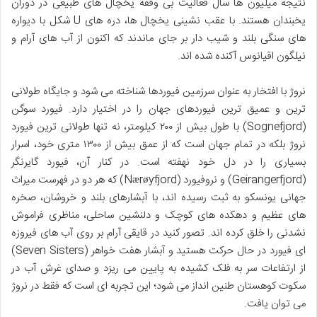
نتیجه میلیون ها سال فعالیت بی وقفه یخچال های طبیعی در دوران
یخبندان هستند. با عقب نشینی یخچال ها، دره های U شکل با دیواره
های سنگی بلند و شیب دار بر جای ماندند که اکنون از آب های آرام و
نیلگون اقیانوس آکنده شده اند.
نروژ با افتخار به عنوان سرزمین فیوردها شناخته می شود و جایگاه طولانی
ترین و عمیق ترین فیوردهای جهان را در اختیار دارد. فیورد سوگن
(Sognefjord) با طول بیش از ۲۰۰ کیلومتر، نه تنها طولانی ترین فیورد
نروژ بلکه در تمام جهان است که از عمق بیش از ۱۳۰۰ متری خود، اسرار
بسیاری را در دل خود نهفته است. در کنار آن، فیورد گایرنگر
(Geirangerfjord) و نروفیورد (Nærøyfjord) که هر دو در فهرست میراث
جهانی یونسکو به ثبت رسیده اند، با آبشارهای بلند و خروشان، صخره
های عظیم و دهکده های کوچک و دلنشین ساحلی، مناظری فراموش
نشدنی را خلق کرده اند. تصور کنید در قایقی آرام بر روی آب های فیروزه
ای فیورد در حال حرکت هستید و آبشار هفت خواهر (Seven Sisters)
از ارتفاعات سر به فلک کشیده به پایین می ریزد و صدای غرش آب در
سکوت کوهستان طنین انداز می شود؛ این تجربه ای است که فقط در نروژ
می توان یافت.