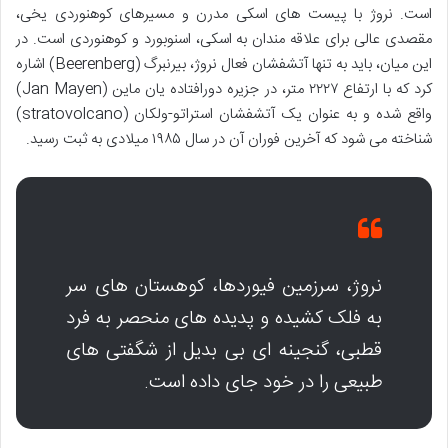
است. نروژ با پیست های اسکی مدرن و مسیرهای کوهنوردی یخی،
مقصدی عالی برای علاقه مندان به اسکی، اسنوبورد و کوهنوردی است. در
این میان، باید به تنها آتشفشان فعال نروژ، بیرنبرگ (Beerenberg) اشاره
کرد که با ارتفاع ۲۲۲۷ متر، در جزیره دورافتاده یان ماین (Jan Mayen)
واقع شده و به عنوان یک آتشفشان استراتو-ولکان (stratovolcano)
شناخته می شود که آخرین فوران آن در سال ۱۹۸۵ میلادی به ثبت رسید.
نروژ، سرزمین فیوردها، کوهستان های سر
به فلک کشیده و پدیده های منحصر به فرد
قطبی، گنجینه ای بی بدیل از شگفتی های
طبیعی را در خود جای داده است.