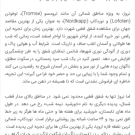
نروژ، به ویژه مناطق شمالی آن مانند ترومسو (Tromsø)، لوفوتن
(Lofoten) و نوردکاپ (Nordkapp)، به عنوان یکی از بهترین مقاصد
جهان برای مشاهده شفق قطبی شهرت دارد. بهترین زمان برای تجربه این
رقص نور خیره کننده، از اواخر شهریور تا اواخر اسفند است، زمانی که شب
ها طولانی و آسمان اغلب صاف و تاریک است. شرایط آب و هوایی پاک و
دوری از آلودگی نوری شهرها، شانس تماشای شفق را به طرز چشمگیری
افزایش می دهد. تصور کنید در یک شب سرد زمستانی، در سکوت مطلق،
ناگهان پرده هایی از نور سبز و بنفش در آسمان شروع به رقصیدن می کنند
و تمام وجود شما را با زیبایی بی حد و حصر خود فرا می گیرند؛ این تجربه،
خاطره ای فراموش نشدنی است که تا همیشه در ذهن می ماند.
اما نروژ تنها به شفق قطبی محدود نمی شود. در مناطق بالای مدار قطب
شمال، پدیده دیگری به نام «خورشید نیمه شب» رخ می دهد. در طول
ماه های تابستان، خورشید برای هفته ها و حتی ماه ها هرگز به زیر خط
افق نمی رود و ۲۴ ساعت شبانه روز روشنایی برقرار است. نوردکاپ، شمالی
ترین نقطه قاره اروپا، یکی از بهترین مکان ها برای تجربه این پدیده است.
این روشنایی دائمی در تابستان، تأثیرات شگفت انگیزی بر حیات گیاهی و