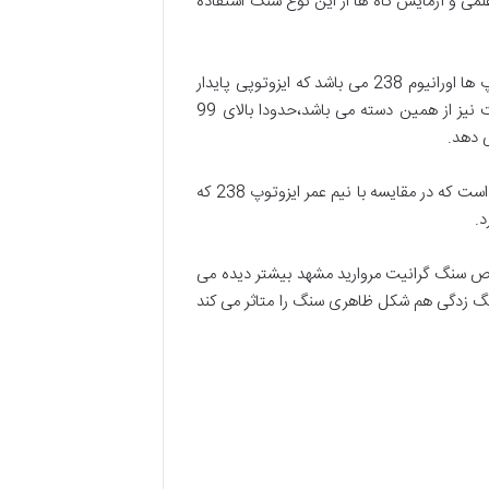
می و آزمایش گاه ها از این نوع سنگ استفاده
البته باید این امر را مد نظر قرار داد که اورانیوم به دو صورت ایزوتوپ پایدار و ناپایدار در طبیعت وجود دارد.یکی از این ایزوتوپ ها اورانیوم 238 می باشد که ایزوتوپی پایدار
است و قابلیت شکافت در آن حتی با بمباران نوترونی وجود ندارد. (لازم به ذکر است درصد غالب اورانیوم موجود در طبیعت نیز از همین دسته می باشد،حدودا بالای 99
این ایزوتوپ ناپایدار می باشد.اما باید این موضوع را مدنظر قرار داد که نیم عمر این ایزوتوپ چیزی در حدود 703 میلیون سال است که در مقایسه با نیم عمر ایزوتوپ 238 که
ص سنگ گرانیت مروارید مشهد بیشتر دیده می
گ زدگی هم شکل ظاهری سنگ را متاثر می کند