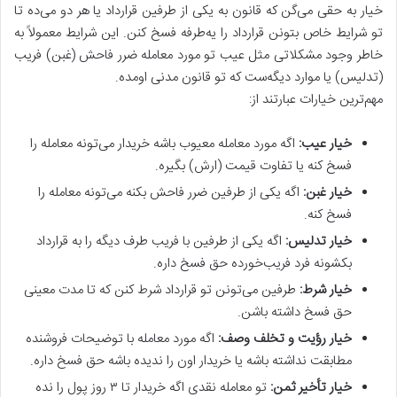
خیار به حقی می‌گن که قانون به یکی از طرفین قرارداد یا هر دو می‌ده تا
تو شرایط خاص بتونن قرارداد را یه‌طرفه فسخ کنن. این شرایط معمولاً به
خاطر وجود مشکلاتی مثل عیب تو مورد معامله ضرر فاحش (غبن) فریب
(تدلیس) یا موارد دیگه‌ست که تو قانون مدنی اومده.
مهم‌ترین خیارات عبارتند از:
خیار عیب:
اگه مورد معامله معیوب باشه خریدار می‌تونه معامله را
فسخ کنه یا تفاوت قیمت (ارش) بگیره.
خیار غبن:
اگه یکی از طرفین ضرر فاحش بکنه می‌تونه معامله را
فسخ کنه.
خیار تدلیس:
اگه یکی از طرفین با فریب طرف دیگه را به قرارداد
بکشونه فرد فریب‌خورده حق فسخ داره.
خیار شرط:
طرفین می‌تونن تو قرارداد شرط کنن که تا مدت معینی
حق فسخ داشته باشن.
خیار رؤیت و تخلف وصف:
اگه مورد معامله با توضیحات فروشنده
مطابقت نداشته باشه یا خریدار اون را ندیده باشه حق فسخ داره.
خیار تأخیر ثمن:
تو معامله نقدی اگه خریدار تا ۳ روز پول را نده